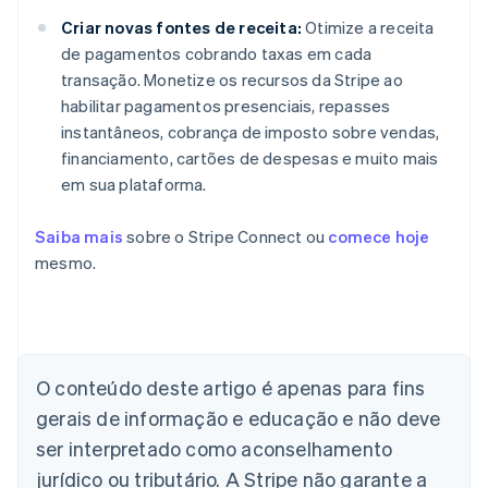
Criar novas fontes de receita:
Otimize a receita
de pagamentos cobrando taxas em cada
transação. Monetize os recursos da Stripe ao
habilitar pagamentos presenciais, repasses
instantâneos, cobrança de imposto sobre vendas,
financiamento, cartões de despesas e muito mais
em sua plataforma.
Saiba mais
sobre o Stripe Connect ou
comece hoje
mesmo.
Alemanha
Deutsch
English
Austrália
O conteúdo deste artigo é apenas para fins
English
gerais de informação e educação e não deve
Áustria
ser interpretado como aconselhamento
Deutsch
English
Bélgica
jurídico ou tributário. A Stripe não garante a