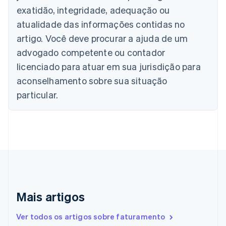
Nederlands
Français
Deutsch
English
exatidão, integridade, adequação ou
Brasil
atualidade das informações contidas no
Português
English
Bulgária
artigo. Você deve procurar a ajuda de um
English
advogado competente ou contador
Canadá
English
Français
licenciado para atuar em sua jurisdição para
China continental
aconselhamento sobre sua situação
简体中文
English
Chipre
particular.
English
Croácia
English
Italiano
Dinamarca
English
Emirados Árabes Unidos
English
Eslováquia
English
Mais artigos
Eslovênia
English
Italiano
Ver todos os artigos sobre faturamento
Espanha