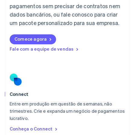
日本語
English
pagamentos sem precisar de contratos nem
Letônia
dados bancários, ou fale conosco para criar
English
Liechtenstein
um pacote personalizado para sua empresa.
Deutsch
English
Lituânia
English
Comece agora
Luxemburgo
Fale com a equipe de vendas
Français
Deutsch
English
Malásia
English
简体中文
Malta
English
México
Español
English
Noruega
Connect
English
Entre em produção em questão de semanas, não
Nova Zelândia
English
trimestres. Crie e expanda um negócio de pagamentos
Países Baixos
lucrativo.
Nederlands
English
Conheça o Connect
Polônia