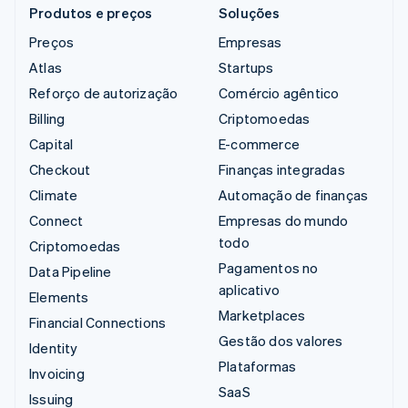
Produtos e preços
Soluções
Preços
Empresas
Atlas
Startups
Reforço de autorização
Comércio agêntico
Billing
Criptomoedas
Capital
E-commerce
Checkout
Finanças integradas
Climate
Automação de finanças
Connect
Empresas do mundo
todo
Criptomoedas
Pagamentos no
Data Pipeline
aplicativo
Elements
Marketplaces
Financial Connections
Gestão dos valores
Identity
Plataformas
Invoicing
SaaS
Issuing