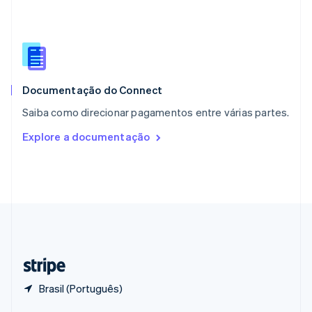
English
Portugal
Português
English
RAE de Hong Kong, China
English
简体中文
Reino Unido
English
Documentação do Connect
República Tcheca
Saiba como direcionar pagamentos entre várias partes.
English
Romênia
Explore a documentação
English
Singapura
English
简体中文
Suécia
Svenska
English
Suíça
Deutsch
Français
Italiano
English
Tailândia
ไทย
English
Brasil (Português)