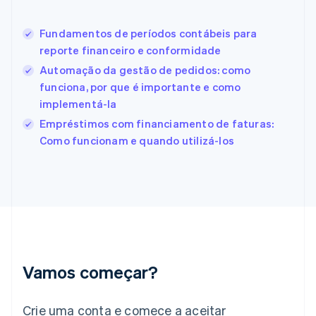
Español
English
Estados Unidos
Fundamentos de períodos contábeis para
English
Español
简体中文
Estônia
reporte financeiro e conformidade
English
Automação da gestão de pedidos: como
Finlândia
funciona, por que é importante e como
English
Svenska
França
implementá-la
Français
English
Empréstimos com financiamento de faturas:
Gibraltar
Como funcionam e quando utilizá-los
English
Grécia
English
Hungria
English
Índia
English
Irlanda
English
Vamos começar?
Itália
Italiano
English
Japão
Crie uma conta e comece a aceitar