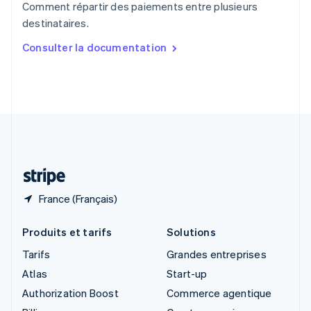
Comment répartir des paiements entre plusieurs
Singapour
destinataires.
English
简体中文
Slovaquie
Consulter la documentation
English
Slovénie
English
Italiano
Suède
Svenska
English
Suisse
Deutsch
Français
Italiano
English
Thaïlande
ไทย
English
France (Français)
Produits et tarifs
Solutions
Tarifs
Grandes entreprises
Atlas
Start-up
Authorization Boost
Commerce agentique