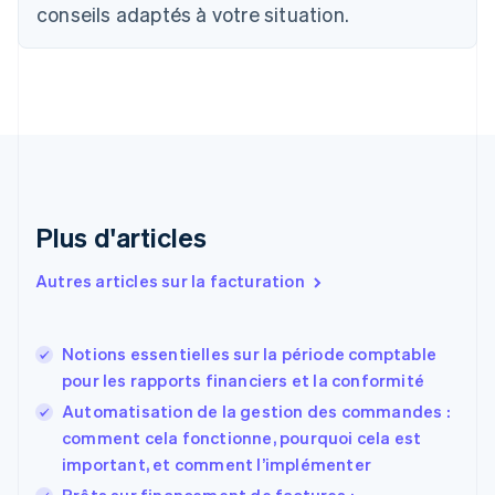
conseils adaptés à votre situation.
Chine continentale
简体中文
English
Chypre
English
Croatie
English
Italiano
Danemark
English
Émirats arabes unis
English
Plus d'articles
Espagne
Español
English
Autres articles sur la facturation
Estonie
English
États-Unis
Notions essentielles sur la période comptable
English
Español
简体中文
pour les rapports financiers et la conformité
Finlande
English
Svenska
Automatisation de la gestion des commandes :
France
comment cela fonctionne, pourquoi cela est
Français
English
important, et comment l’implémenter
Gibraltar
English