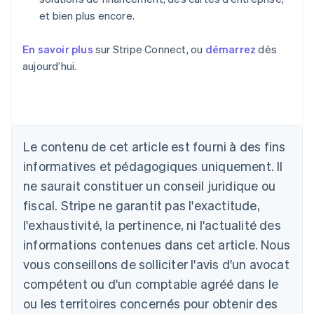
et bien plus encore.
En savoir plus
sur Stripe Connect, ou
démarrez
dès
aujourd’hui.
Allemagne
Le contenu de cet article est fourni à des fins
Deutsch
English
Australie
informatives et pédagogiques uniquement. Il
English
ne saurait constituer un conseil juridique ou
Autriche
Deutsch
English
fiscal. Stripe ne garantit pas l'exactitude,
Belgique
l'exhaustivité, la pertinence, ni l'actualité des
Nederlands
Français
Deutsch
English
Brésil
informations contenues dans cet article. Nous
Português
English
vous conseillons de solliciter l'avis d'un avocat
Bulgarie
compétent ou d'un comptable agréé dans le
English
Canada
ou les territoires concernés pour obtenir des
English
Français