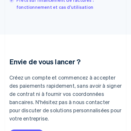
Prêts sur financement de factures :
Grèce
fonctionnement et cas d'utilisation
English
Hongrie
English
Inde
English
Irlande
English
Italie
Italiano
English
Envie de vous lancer ?
Japon
日本語
English
Créez un compte et commencez à accepter
Lettonie
English
des paiements rapidement, sans avoir à signer
Liechtenstein
de contrat ni à fournir vos coordonnées
Deutsch
English
Lituanie
bancaires. N'hésitez pas à nous contacter
English
pour discuter de solutions personnalisées pour
Luxembourg
votre entreprise.
Français
Deutsch
English
Malaisie
English
简体中文