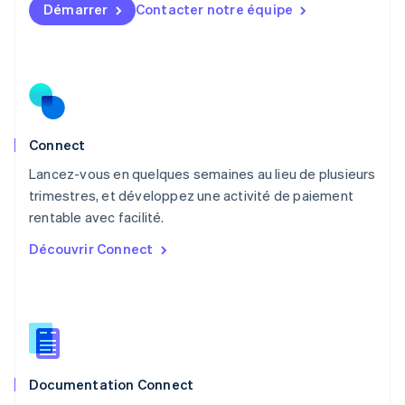
Démarrer
Contacter notre équipe
Malte
English
Mexique
Español
English
Norvège
English
Nouvelle-Zélande
English
Connect
Pays-Bas
Lancez-vous en quelques semaines au lieu de plusieurs
Nederlands
English
trimestres, et développez une activité de paiement
Pologne
English
rentable avec facilité.
Portugal
Découvrir Connect
Português
English
R.A.S. de Hong Kong, Chine
English
简体中文
République tchèque
English
Roumanie
English
Documentation Connect
Royaume-Uni
English