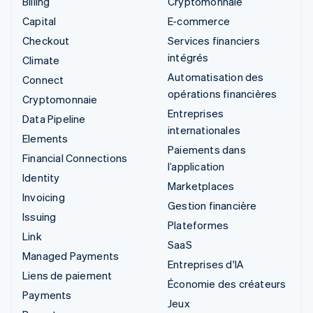
Billing
Cryptomonnaie
Capital
E-commerce
Checkout
Services financiers
intégrés
Climate
Automatisation des
Connect
opérations financières
Cryptomonnaie
Entreprises
Data Pipeline
internationales
Elements
Paiements dans
Financial Connections
l’application
Identity
Marketplaces
Invoicing
Gestion financière
Issuing
Plateformes
Link
SaaS
Managed Payments
Entreprises d'IA
Liens de paiement
Économie des créateurs
Payments
Jeux