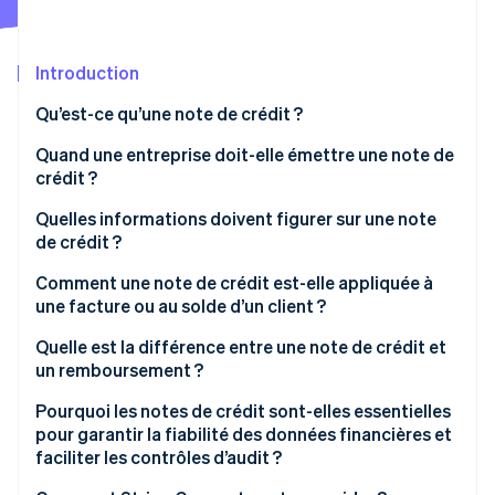
Découvrez les prochaines évolutions
Commerce en ligne
Radar
Prévention de la fraude
Introduction
Écosystème
Atlas
Qu’est-ce qu’une note de crédit ?
Constitution de start-up
Partenaires
Quand une entreprise doit-elle émettre une note de
Climate
Stripe App Marketplace
Élimination du carbone
crédit ?
Identity
Quelles informations doivent figurer sur une note
Vérification de l'identité
de crédit ?
Comment une note de crédit est-elle appliquée à
une facture ou au solde d’un client ?
Quelle est la différence entre une note de crédit et
Stripe Sessions 2026
un remboursement ?
Découvrez comment Stripe construit l’infrastructure écono
Regarder la vidéo
Pourquoi les notes de crédit sont-elles essentielles
pour garantir la fiabilité des données financières et
faciliter les contrôles d’audit ?