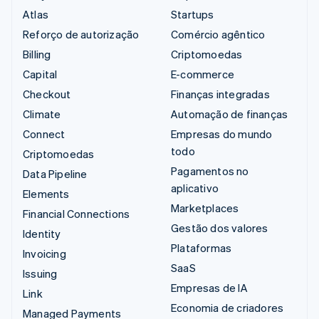
Atlas
Startups
Reforço de autorização
Comércio agêntico
Billing
Criptomoedas
Capital
E-commerce
Checkout
Finanças integradas
Climate
Automação de finanças
Connect
Empresas do mundo
todo
Criptomoedas
Pagamentos no
Data Pipeline
aplicativo
Elements
Marketplaces
Financial Connections
Gestão dos valores
Identity
Plataformas
Invoicing
SaaS
Issuing
Empresas de IA
Link
Economia de criadores
Managed Payments