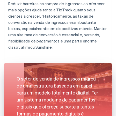
Reduzir barreiras na compra de ingressos ao oferecer
mais opções ajuda tanto a TixTrack quanto seus
clientes a crescer. “Historicamente, as taxas de
conversão na venda de ingressos eram bastante
baixas, especialmente em dispositivos móveis. Manter
uma alta taxa de conversão é essencial e, para nós,
flexibilidade de pagamentos é uma parte enorme
disso”, afirmou Sunshine.
O setor de venda de ingressos migrou
de uma estrutura baseada em papel
para um modelo totalmente digital. Ter
um sistema moderno de pagamentos
digitais que ofereça suporte a tantas
formas de pagamento digitais é