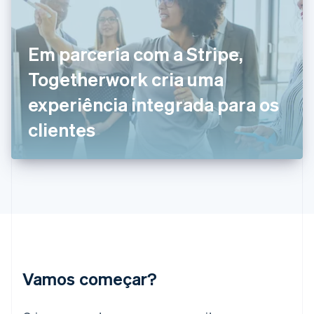
Estônia
English
Finlândia
Em parceria com a Stripe,
English
Svenska
França
Togetherwork cria uma
Français
English
Gibraltar
experiência integrada para os
English
Grécia
clientes
English
Hungria
English
Índia
English
Irlanda
English
Itália
Italiano
English
Japão
Vamos começar?
日本語
English
Letônia
English