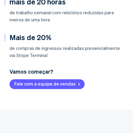
mais de 20 horas
de trabalho semanal com relatórios reduzidas para
menos de uma hora
Mais de 20%
de compras de ingressos realizadas presencialmente
via Stripe Terminal
Vamos começar?
Alemanha
Fale com a equipe de vendas
Deutsch
English
Austrália
English
Áustria
Deutsch
English
Bélgica
Nederlands
Français
Deutsch
English
Brasil
Português
English