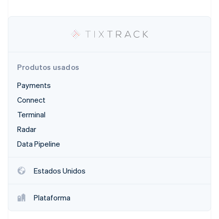
Ecossistema
Stripe Sessions 2026
Parceiros
Stripe App Marketplace
Veja como a Stripe está construindo a infraestrutura econô
Assista agora
Produtos usados
Payments
Connect
Terminal
Radar
Data Pipeline
Estados Unidos
Plataforma