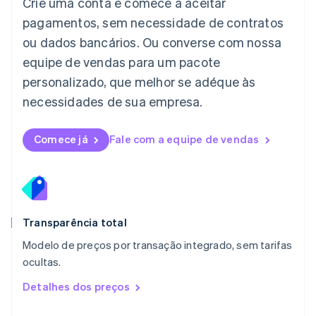
Crie uma conta e comece a aceitar
Liechtenstein
pagamentos, sem necessidade de contratos
Deutsch
English
Lituânia
ou dados bancários. Ou converse com nossa
English
equipe de vendas para um pacote
Luxemburgo
personalizado, que melhor se adéque às
Français
Deutsch
English
Malásia
necessidades de sua empresa.
English
简体中文
Malta
English
Comece já
Fale com a equipe de vendas
México
Español
English
Noruega
English
Nova Zelândia
English
Transparência total
Países Baixos
Modelo de preços por transação integrado, sem tarifas
Nederlands
English
ocultas.
Polônia
English
Detalhes dos preços
Portugal
Português
English