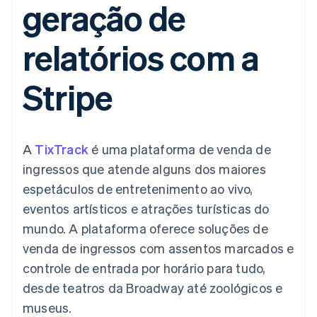
geração de
de 125
Recognition
Marketplaces
Gerenciar assinaturas
Authorization
Automação
Plano de ação do
Gestão dos valores
Ofereça cobrança por
Boost
contábil
produto
Plataformas
uso
relatórios com a
Otimizações
Stripe Sigma
Conferência anual das
SaaS
Emita cartões
de aceitação
Relatórios
sessões
respaldados por
Link
personalizados
Carreiras
stablecoins
Stripe
Checkout
Data Pipeline
Sala de imprensa
Provisione e gerencie
acelerado
Sincronização
Stripe Press
serviços com agentes
Por setor
de dados
Empresas de IA
A
TixTrack
é uma plataforma de venda de
Economia de criadores
Contato
Recursos
ingressos que atende alguns dos maiores
Mais
Jogos
Fale com a equipe de
Product roadmap
Hospitalidade, viagens
Integrações de
espetáculos de entretenimento ao vivo,
vendas
Veja o que está chegando
e lazer
aplicativos
Seja um parceiro
eventos artísticos e atrações turísticas do
Seguros
Exemplos de códigos
Radar
Mídia e entretenimento
Blog de
mundo. A plataforma oferece soluções de
Prevenção de fraudes
desenvolvedores
venda de ingressos com assentos marcados e
Organizações sem fins
Status da API
Atlas
lucrativos
Incorporação de startups
controle de entrada por horário para tudo,
Serviços profissionais
desde teatros da Broadway até zoológicos e
Climate
Setor público
Remoção de carbono
Varejo
museus.