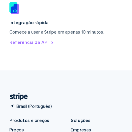
RAE de Hong Kong, China
English
简体中文
Reino Unido
English
Integração rápida
República Tcheca
Comece a usar a Stripe em apenas 10 minutos.
English
Romênia
Referência da API
English
Singapura
English
简体中文
Suécia
Svenska
English
Suíça
Deutsch
Français
Italiano
English
Tailândia
ไทย
English
Brasil (Português)
Produtos e preços
Soluções
Preços
Empresas