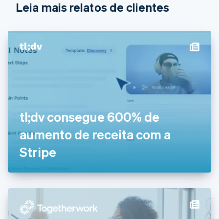
Leia mais relatos de clientes
Bulgária
English
Canadá
English
Français
China continental
简体中文
English
Chipre
English
Croácia
English
Italiano
Dinamarca
tl;dv consegue 600% de
English
Emirados Árabes Unidos
aumento de receita com a
English
Eslováquia
Stripe
English
Eslovênia
English
Italiano
Espanha
Español
English
Estados Unidos
English
Español
简体中文