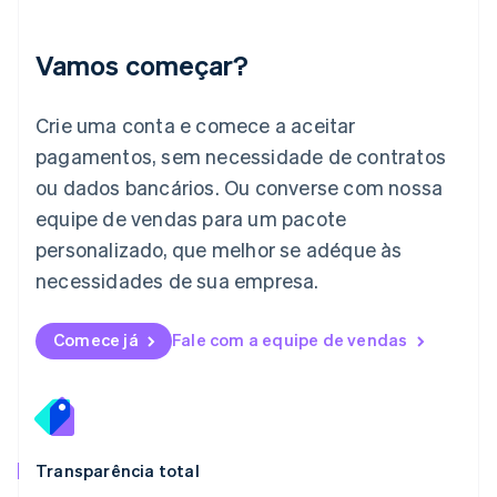
Itália
Italiano
English
Japão
Vamos começar?
日本語
English
Letônia
English
Crie uma conta e comece a aceitar
Liechtenstein
pagamentos, sem necessidade de contratos
Deutsch
English
Lituânia
ou dados bancários. Ou converse com nossa
English
equipe de vendas para um pacote
Luxemburgo
personalizado, que melhor se adéque às
Français
Deutsch
English
Malásia
necessidades de sua empresa.
English
简体中文
Malta
English
Comece já
Fale com a equipe de vendas
México
Español
English
Noruega
English
Nova Zelândia
English
Transparência total
Países Baixos