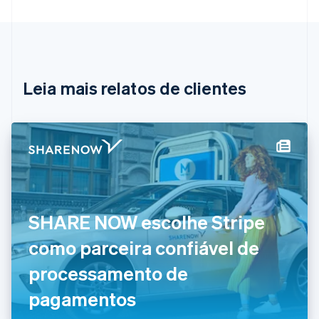
Áustria
Deutsch
English
Bélgica
Nederlands
Français
Deutsch
English
Brasil
Português
English
Leia mais relatos de clientes
Bulgária
English
Canadá
English
Français
China continental
简体中文
English
Chipre
English
Croácia
English
Italiano
SHARE NOW escolhe Stripe
Dinamarca
como parceira confiável de
English
Emirados Árabes Unidos
processamento de
English
Eslováquia
pagamentos
English