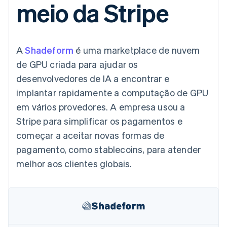
meio da Stripe
de 125
Recognition
Marketplaces
Gerenciar assinaturas
Authorization
Automação
Plano de ação do
Gestão dos valores
Ofereça cobrança por
Boost
contábil
produto
Plataformas
uso
Otimizações
Stripe Sigma
Conferência anual das
SaaS
Emita cartões
de aceitação
Relatórios
sessões
respaldados por
A
Shadeform
é uma marketplace de nuvem
Link
personalizados
Carreiras
stablecoins
Checkout
Data Pipeline
Sala de imprensa
Provisione e gerencie
de GPU criada para ajudar os
acelerado
Sincronização
Stripe Press
serviços com agentes
Por setor
desenvolvedores de IA a encontrar e
de dados
implantar rapidamente a computação de GPU
Empresas de IA
em vários provedores. A empresa usou a
Economia de criadores
Contato
Recursos
Stripe para simplificar os pagamentos e
Mais
Jogos
Fale com a equipe de
Product roadmap
Hospitalidade, viagens
Integrações de
começar a aceitar novas formas de
vendas
Veja o que está chegando
e lazer
aplicativos
Seja um parceiro
pagamento, como stablecoins, para atender
Seguros
Exemplos de códigos
Radar
Mídia e entretenimento
Blog de
melhor aos clientes globais.
Prevenção de fraudes
desenvolvedores
Organizações sem fins
Status da API
Atlas
lucrativos
Incorporação de startups
Serviços profissionais
Climate
Setor público
Remoção de carbono
Varejo