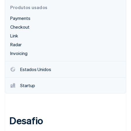
Produtos usados
Ecossistema
Payments
Checkout
Stripe Sessions 2026
Parceiros
Stripe App Marketplace
Veja como a Stripe está construindo a infraestrutura econô
Link
Assista agora
Radar
Invoicing
Estados Unidos
Startup
Desafio