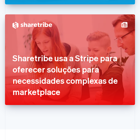
Eslovênia
English
Italiano
Espanha
Español
English
Estados Unidos
English
Español
简体中文
Estônia
English
Finlândia
Sharetribe usa a Stripe para
English
Svenska
França
oferecer soluções para
Français
English
Gibraltar
necessidades complexas de
English
Grécia
marketplace
English
Hungria
English
Índia
English
Irlanda
English