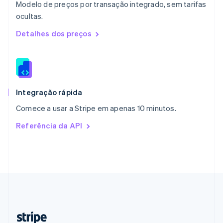
Modelo de preços por transação integrado, sem tarifas
Nederlands
English
ocultas.
Polônia
English
Detalhes dos preços
Portugal
Português
English
RAE de Hong Kong, China
English
简体中文
Reino Unido
English
Integração rápida
República Tcheca
Comece a usar a Stripe em apenas 10 minutos.
English
Romênia
Referência da API
English
Singapura
English
简体中文
Suécia
Svenska
English
Suíça
Deutsch
Français
Italiano
English
Tailândia
ไทย
English