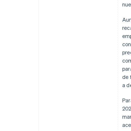
nue
Aun
rec
emp
con
pre
com
par
de 
a d
Par
202
man
ace