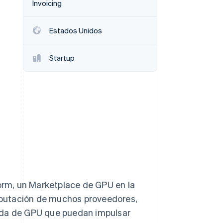
Invoicing
Estados Unidos
Sesiones de Stripe
Startup
2026
Descubre cómo Stripe
construye la
infraestructura
económica para la IA.
Mirar ahora
rm, un Marketplace de GPU en la
mputación de muchos proveedores,
anda de GPU que puedan impulsar