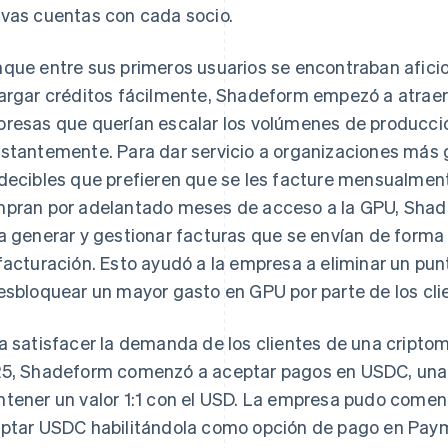
vas cuentas con cada socio.
que entre sus primeros usuarios se encontraban afici
argar créditos fácilmente, Shadeform empezó a atraer
resas que querían escalar los volúmenes de producció
stantemente. Para dar servicio a organizaciones más
decibles que prefieren que se les facture mensualment
pran por adelantado meses de acceso a la GPU, Sha
a generar y gestionar facturas que se envían de forma 
facturación. Esto ayudó a la empresa a eliminar un pun
esbloquear un mayor gasto en GPU por parte de los cli
a satisfacer la demanda de los clientes de una crip
5, Shadeform comenzó a aceptar pagos en USDC, una 
tener un valor 1:1 con el USD. La empresa pudo come
ptar USDC habilitándola como opción de pago en Paym