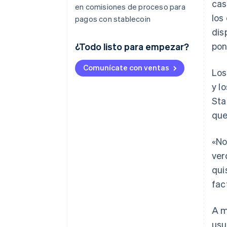
cas
en comisiones de proceso para
los
pagos con stablecoin
dis
pon
¿Todo listo para empezar?
Comunícate con ventas
Los
y l
Sta
que
«No
ver
qui
fac
A m
usu