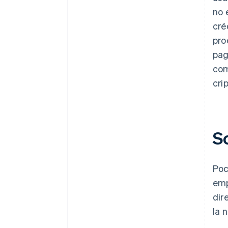
no 
cré
pro
pag
com
cri
S
Poc
emp
dir
la 