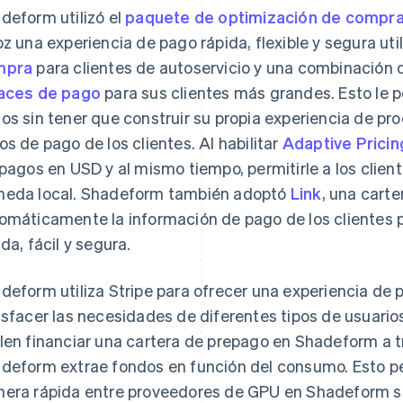
deform utilizó el
paquete de optimización de compr
oz una experiencia de pago rápida, flexible y segura u
mpra
para clientes de autoservicio y una combinación
aces de pago
para sus clientes más grandes. Esto le p
os sin tener que construir su propia experiencia de pr
os de pago de los clientes. Al habilitar
Adaptive Pricin
 pagos en USD y al mismo tiempo, permitirle a los client
eda local. Shadeform también adoptó
Link
, una carte
omáticamente la información de pago de los clientes 
ida, fácil y segura.
deform utiliza Stripe para ofrecer una experiencia de 
isfacer las necesidades de diferentes tipos de usuario
len financiar una cartera de prepago en Shadeform a tr
deform extrae fondos en función del consumo. Esto pe
era rápida entre proveedores de GPU en Shadeform sin