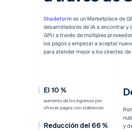
Authorization Boost
Optimizaciones de aceptación
Link
Proceso de compra acelerado
Shadeform
es un Marketplace de GP
Financial Connections
desarrolladores de IA a encontrar 
Datos de ctas. financieras
vinculadas
GPU a través de múltiples proveedore
los pagos y empezar a aceptar nuev
para atender mejor a los clientes de
El 10 %
D
aumento de los ingresos por
ofrecer pagos con stablecoin
Ron
nub
Reducción del 66 %
y d