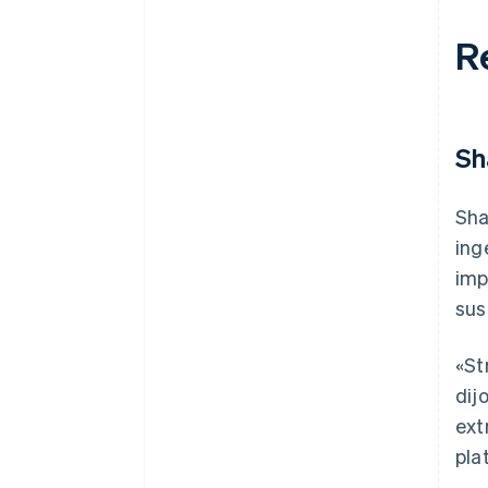
R
Sh
Sha
ing
imp
sus
«St
dij
ext
pla