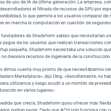
os de uso de IA de última generación. La empresa, con 
 desarrolladores el filtrado de recursos de GPU por esp
ponibilidad, lo que permite a los usuarios comparar de
er en marcha la computación en cuestión de segundo
 fundadores de Shadeform sabían que necesitarían una 
os pagos de los usuarios que realizan transacciones c
rtup pequeña, Shadeform necesitaba una solución que
 no desviara recursos de ingeniería de la construcción d
s dimos cuenta muy pronto de que necesitábamos centr
dadero Marketplace», dijo Ding. «Sencillamente, no ha
siera utilizarnos y luego acudir a un montón de proveed
turación en varios lugares».
edida que crecía, Shadeform quiso ofrecer más flexibi
arios podían pagar. Dado que ACH solo funciona con c