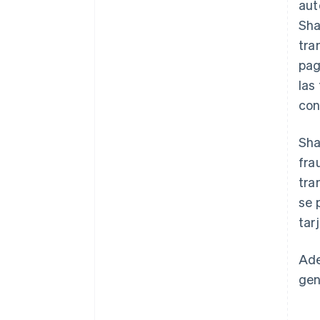
aut
Sha
tra
pag
las
con
Sha
fra
tra
se 
tar
Ade
gen