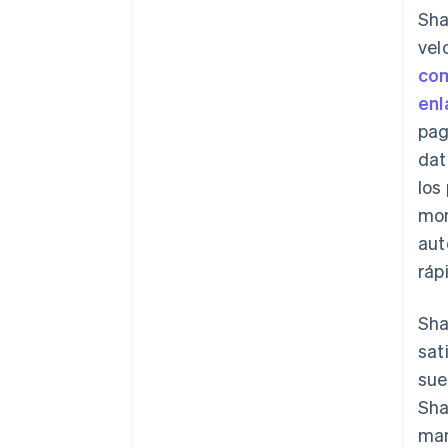
Sha
vel
co
enl
pag
dat
los
mon
aut
ráp
Sha
sat
sue
Sha
man