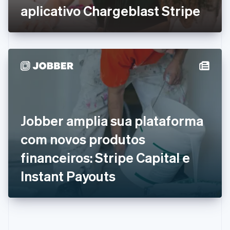
Eslováquia
aplicativo Chargeblast Stripe
English
Eslovênia
English
Italiano
Espanha
Español
English
Estados Unidos
English
Español
简体中文
Estônia
English
Finlândia
Jobber amplia sua plataforma
English
Svenska
França
com novos produtos
Français
English
Gibraltar
financeiros: Stripe Capital e
English
Grécia
Instant Payouts
English
Hungria
English
Índia
English