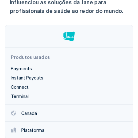
influenciou as soluções da Jane para
profissionais de saúde ao redor do mundo.
Ecossistema
Stripe Sessions 2026
Parceiros
Stripe App Marketplace
Veja como a Stripe está construindo a infraestrutura econô
Assista agora
Produtos usados
Payments
Instant Payouts
Connect
Terminal
Canadá
Plataforma