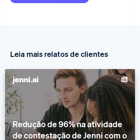
Austrália
English
Áustria
Deutsch
English
Bélgica
Nederlands
Français
Deutsch
English
Brasil
Português
English
Leia mais relatos de clientes
Bulgária
English
Canadá
English
Français
China continental
简体中文
English
Chipre
English
Croácia
English
Italiano
Dinamarca
Redução de 96% na atividade
English
Emirados Árabes Unidos
de contestação de Jenni com o
English