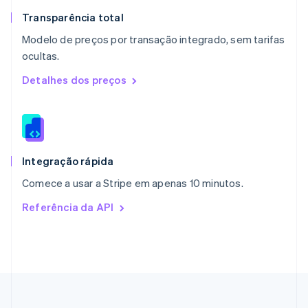
Nova Zelândia
English
Transparência total
Países Baixos
Modelo de preços por transação integrado, sem tarifas
Nederlands
English
ocultas.
Polônia
English
Detalhes dos preços
Portugal
Português
English
RAE de Hong Kong, China
English
简体中文
Reino Unido
English
Integração rápida
República Tcheca
Comece a usar a Stripe em apenas 10 minutos.
English
Romênia
Referência da API
English
Singapura
English
简体中文
Suécia
Svenska
English
Suíça
Deutsch
Français
Italiano
English