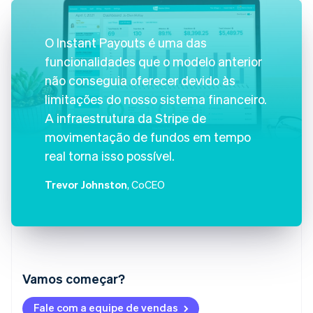
O Instant Payouts é uma das
funcionalidades que o modelo anterior
não conseguia oferecer devido às
limitações do nosso sistema financeiro.
A infraestrutura da Stripe de
movimentação de fundos em tempo
real torna isso possível.
Trevor Johnston
, CoCEO
Vamos começar?
Alemanha
Fale com a equipe de vendas
Deutsch
English