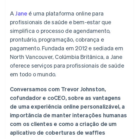
de 125
Recognition
Marketplaces
Gerenciar assinaturas
Authorization
Automação
Plano de ação do
Gestão dos valores
Ofereça cobrança por
A
Jane
é uma plataforma online para
Boost
contábil
produto
Plataformas
uso
Otimizações
Stripe Sigma
Conferência anual das
profissionais de saúde e bem-estar que
SaaS
Emita cartões
de aceitação
Relatórios
sessões
respaldados por
simplifica o processo de agendamento,
Link
personalizados
Carreiras
stablecoins
Checkout
Data Pipeline
Sala de imprensa
Provisione e gerencie
prontuário, programação, cobrança e
acelerado
Sincronização
Stripe Press
serviços com agentes
Por setor
pagamento. Fundada em 2012 e sediada em
de dados
North Vancouver, Colúmbia Britânica, a Jane
Empresas de IA
oferece serviços para profissionais de saúde
Economia de criadores
Contato
Recursos
em todo o mundo.
Mais
Jogos
Fale com a equipe de
Product roadmap
Hospitalidade, viagens
Integrações de
vendas
Veja o que está chegando
e lazer
aplicativos
Conversamos com Trevor Johnston,
Seja um parceiro
Seguros
Exemplos de códigos
Radar
cofundador e coCEO, sobre as vantagens
Mídia e entretenimento
Blog de
Prevenção de fraudes
desenvolvedores
de uma experiência online personalizável, a
Organizações sem fins
Status da API
Atlas
importância de manter interações humanas
lucrativos
Incorporação de startups
Serviços profissionais
com os clientes e como a criação de um
Climate
Setor público
Remoção de carbono
aplicativo de coberturas de waffles
Varejo