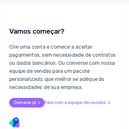
Irlanda
English
Itália
Italiano
English
Japão
Vamos começar?
日本語
English
Letônia
English
Crie uma conta e comece a aceitar
Liechtenstein
pagamentos, sem necessidade de contratos
Deutsch
English
Lituânia
ou dados bancários. Ou converse com nossa
English
equipe de vendas para um pacote
Luxemburgo
personalizado, que melhor se adéque às
Français
Deutsch
English
Malásia
necessidades de sua empresa.
English
简体中文
Malta
English
Comece já
Fale com a equipe de vendas
México
Español
English
Noruega
English