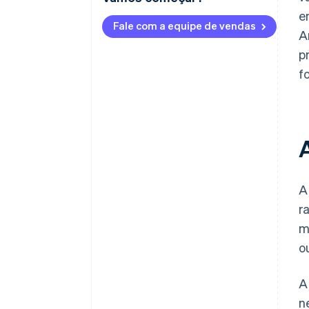
e
Fale com a equipe de vendas
A
p
f
A
r
m
o
A
n