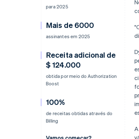
N
para 2025
c
Mais de 6000
"
d
assinantes em 2025
D
Receita adicional de
p
$ 124.000
e
obtida por meio do Authorization
c
Boost
f
p
100%
i
e
de receitas obtidas através do
Billing
A
v
Vamos começar?