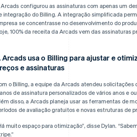
 Arcads configurou as assinaturas com apenas um dese
e integração do Billing. A integração simplificada per
mpresa se concentrasse no desenvolvimento do produt
oje, 100% da receita da Arcads vem das assinaturas pr
 Arcads usa o Billing para ajustar e otim
reços e assinaturas
om o Billing, a equipe da Arcads atendeu solicitações 
lanos de assinatura personalizados de vários anos e o
lém disso, a Arcads planeja usar as ferramentas de mo
eríodos de avaliação gratuitos e novas estruturas de p
Há muito espaço para otimização”, disse Dylan. “Sabem
ripe.”