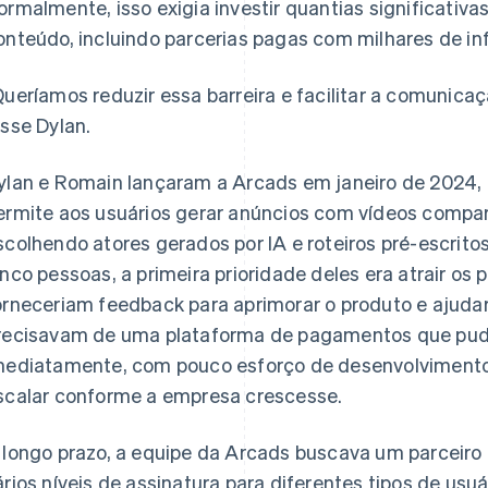
ormalmente, isso exigia investir quantias significativas
onteúdo, incluindo parcerias pagas com milhares de inf
Queríamos reduzir essa barreira e facilitar a comunica
isse Dylan.
ylan e Romain lançaram a Arcads em janeiro de 2024,
ermite aos usuários gerar anúncios com vídeos compar
scolhendo atores gerados por IA e roteiros pré-escri
inco pessoas, a primeira prioridade deles era atrair os 
orneceriam feedback para aprimorar o produto e ajudar 
recisavam de uma plataforma de pagamentos que pu
mediatamente, com pouco esforço de desenvolvimento,
scalar conforme a empresa crescesse.
 longo prazo, a equipe da Arcads buscava um parceiro
ários níveis de assinatura para diferentes tipos de usuá