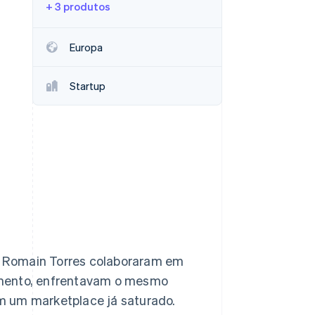
+ 3 produtos
Stripe Sessions 2026
Veja como a Stripe está
construindo a
Europa
infraestrutura
econômica da IA.
Assista agora
Startup
e Romain Torres colaboraram em
çamento, enfrentavam o mesmo
em um marketplace já saturado.