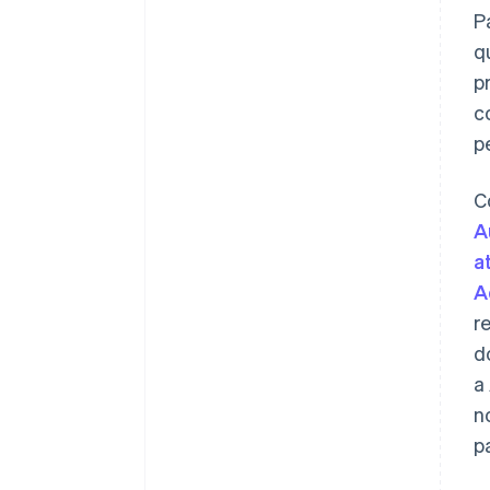
P
q
p
c
p
C
A
a
A
r
d
a
n
p