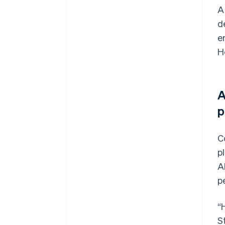
A
d
e
H
A
p
C
p
A
p
“
St