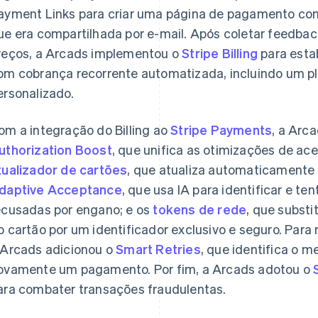
ayment Links para criar uma página de pagamento com
ue era compartilhada por e-mail. Após coletar feedbac
reços, a Arcads implementou o
Stripe Billing
para estab
om cobrança recorrente automatizada, incluindo um p
ersonalizado.
om a integração do Billing ao
Stripe Payments
, a Arc
uthorization Boost
, que unifica as otimizações de acei
tualizador de cartões
, que atualiza automaticamente 
daptive Acceptance
, que usa IA para identificar e t
ecusadas por engano; e os
tokens de rede
, que subst
o cartão por um identificador exclusivo e seguro. Para r
 Arcads adicionou o
Smart Retries
, que identifica o m
ovamente um pagamento. Por fim, a Arcads adotou o
ara combater transações fraudulentas.