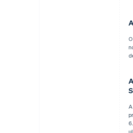
A
O
n
d
A
S
A
p
6
u