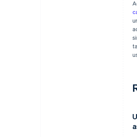
A
c
u
a
s
t
u
U
a