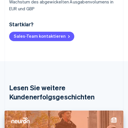
Wachstum des abgewickelten Ausgabenvolumens in
EUR und GBP
Startklar?
Australien
English
Belgien
Sales-Team kontaktieren
Nederlands
Français
Deutsch
English
Brasilien
Português
English
Bulgarien
English
Dänemark
English
Deutschland
Lesen Sie weitere
Deutsch
English
Estland
Kundenerfolgsgeschichten
English
Festlandchina
简体中文
English
Finnland
English
Svenska
Frankreich