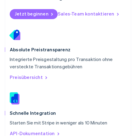
English
Schweden
Jetzt beginnen
Sales-Team kontaktieren
Svenska
English
Schweiz
Deutsch
Français
Italiano
English
Singapur
English
简体中文
Slowakei
Absolute Preistransparenz
English
Integrierte Preisgestaltung pro Transaktion ohne
Slowenien
versteckte Transaktionsgebühren
English
Italiano
Sonderverwaltungsregion Hongkong,
Preisübersicht
China
English
简体中文
Spanien
Español
English
Thailand
ไทย
English
Schnelle Integration
Tschechische Republik
Starten Sie mit Stripe in weniger als 10 Minuten
English
Ungarn
API-Dokumentation
English