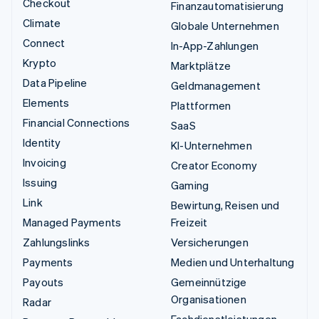
Checkout
Finanzautomatisierung
Climate
Globale Unternehmen
Connect
In-App-Zahlungen
Krypto
Marktplätze
Data Pipeline
Geldmanagement
Elements
Plattformen
Financial Connections
SaaS
Identity
KI-Unternehmen
Invoicing
Creator Economy
Issuing
Gaming
Link
Bewirtung, Reisen und
Managed Payments
Freizeit
Zahlungslinks
Versicherungen
Payments
Medien und Unterhaltung
Payouts
Gemeinnützige
Organisationen
Radar