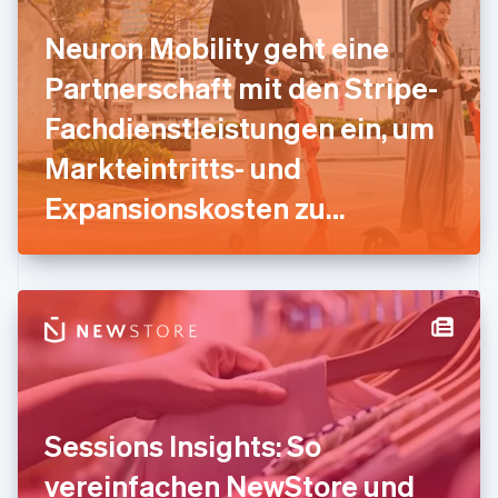
Français
English
Neuron Mobility geht eine
Gibraltar
English
Partnerschaft mit den Stripe-
Griechenland
English
Fachdienstleistungen ein, um
Indien
Markteintritts- und
English
Irland
Expansionskosten zu
English
Italien
reduzieren
Italiano
English
Japan
日本語
English
Kanada
English
Français
Kroatien
English
Italiano
Lettland
English
Sessions Insights: So
Liechtenstein
Deutsch
English
vereinfachen NewStore und
Litauen