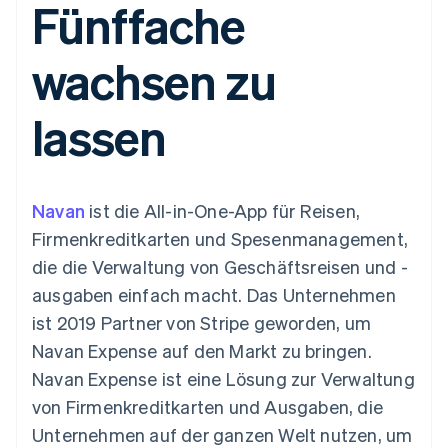
Fünffache
Data Pipeline
Geldmanagement
Marktplatz auf
Zugriff auf mehr als
Datensynchronisierung
Produkt-Roadmap
Plattformen
Grundlagen der
125
Stripe Sessions
SaaS
Abonnementverwaltung
wachsen zu
Terminal
Karriere
Zahlungen vor Ort
Newsroom
So setzen Sie
Authorization
Stripe Press
nutzungsbasierte
lassen
Boost
Abrechnung um
Nach Branche
Optimierung der
Stablecoin-gestützte
Autorisierungsraten
Karten ausgeben: So
Link
KI-Unternehmen
Kontakt
geht´s
Beschleunigter
Creator Economy
Bereitstellung und
Navan
Bezahlvorgang
ist die All-in-One-App für Reisen,
Gaming
Verwaltung von
Sales-Team
Financial
Bewirtung, Reisen und
Diensten mit Agenten
kontaktieren
Firmenkreditkarten und Spesenmanagement,
Connections
Freizeit
Partner werden
Verbundene
Versicherungen
die die Verwaltung von Geschäftsreisen und -
Medien und
Finanzdaten
ausgaben einfach macht. Das Unternehmen
Unterhaltung
Ressourcen
Gemeinnützige
ist 2019 Partner von Stripe geworden, um
Organisationen
Navan Expense auf den Markt zu bringen.
Fachdienstleistungen
App-Integrationen
Mehr
Öffentlicher Sektor
Code-Beispiele
Navan Expense ist eine Lösung zur Verwaltung
Product roadmap
Einzelhandel
Entwickler-Blog
von Firmenkreditkarten und Ausgaben, die
Ausblick
API-Status
Unternehmen auf der ganzen Welt nutzen, um
Radar