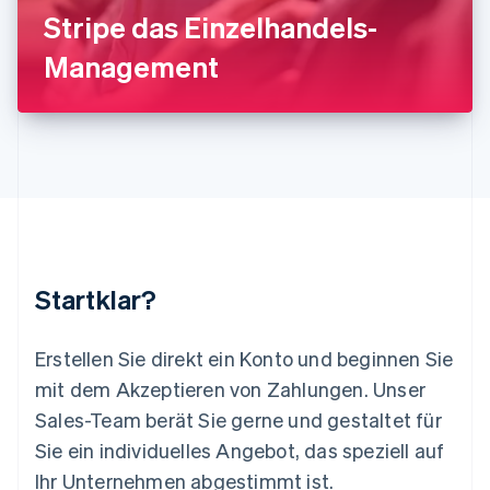
Stripe das Einzelhandels-
English
Luxemburg
Management
Français
Deutsch
English
Malaysia
English
简体中文
Malta
English
Mexiko
Español
English
Neuseeland
English
Niederlande
Nederlands
English
Startklar?
Norwegen
English
Österreich
Erstellen Sie direkt ein Konto und beginnen Sie
Deutsch
English
mit dem Akzeptieren von Zahlungen. Unser
Polen
Sales-Team berät Sie gerne und gestaltet für
English
Portugal
Sie ein individuelles Angebot, das speziell auf
Português
English
Ihr Unternehmen abgestimmt ist.
Rumänien