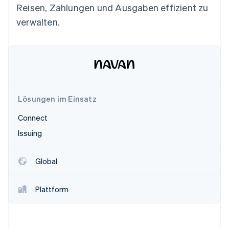
Betrugsprävention
Reisen, Zahlungen und Ausgaben effizient zu
Ecosystem
Atlas
verwalten.
Start-up-Gründung
Partner
Stripe App-Marktplatz
Climate
CO₂-Entnahme
Identity
Online-Identitätsprüfung
Lösungen im Einsatz
Connect
Issuing
Stripe-Sessions 2026
Erfahren Sie, wie Stripe Lösungen für die Wirts
Jetzt ansehen
Global
Plattform