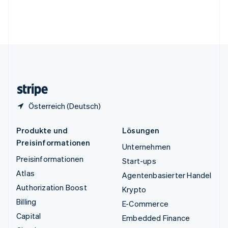
Vereinigte Arabische Emirate
English
Vereinigte Staaten
English
Español
简体中文
Vereinigtes Königreich
English
Zypern
English
Österreich (Deutsch)
Produkte und
Lösungen
Preisinformationen
Unternehmen
Preisinformationen
Start-ups
Atlas
Agentenbasierter Handel
Authorization Boost
Krypto
Billing
E-Commerce
Capital
Embedded Finance