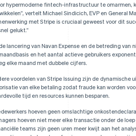
or hypermoderne fintech-infrastructuur te omarmen, 
wikkelen”, vertelt Michael Sindicich, EVP en General 
enwerking met Stripe is cruciaal geweest voor dit suc
snel gelukt.”
de lancering van Navan Expense en de betreding van 
maandbasis en het aantal actieve gebruikers exponenti
eg elke maand met dubbele cijfers.
ere voordelen van Stripe Issuing zijn de dynamische u
orisatie van elke betaling zodat fraude kan worden voo
rdevolle tijd en resources kunnen besparen.
dewerkers hoeven geen omslachtige onkostendeclarati
agers hoeven niet meer elke transactie onder de loep 
nanciële teams zijn geen uren meer kwijt aan het anal