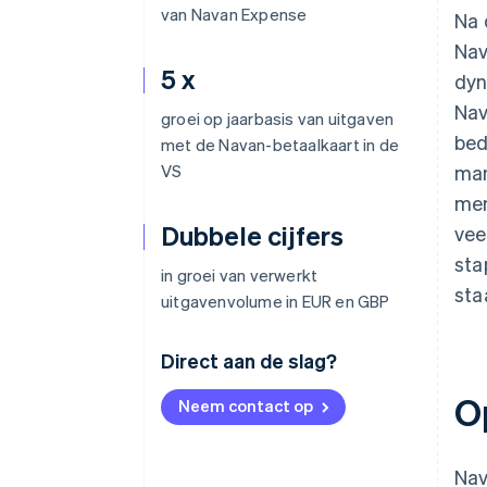
van Navan Expense
Na 
Nav
5 x
dyn
Nav
groei op jaarbasis van uitgaven
bed
met de Navan-betaalkaart in de
VS
man
men
Dubbele cijfers
vee
sta
in groei van verwerkt
sta
uitgavenvolume in EUR en GBP
Direct aan de slag?
O
Neem contact op
Nav