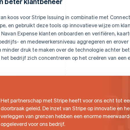
n beter klantbeheer
an koos voor Stripe Issuing in combinatie met Connect
ipe, en gebruikt deze tools op innovatieve wijze om kl
 Navan Expense klanten onboarden en verifiëren, kaart
bedrijfs- en medewerkersniveau aggregeren en erover 
h minder druk te maken over de technologie achter bet
 het bedrijf zich concentreren op het creëren van een 
Het partnerschap met Stripe heeft voor ons echt tot ee
doorbraak geleid. De inzet van Stripe op innovatie en he
verleggen van grenzen hebben een enorme meerwaard
opgeleverd voor ons bedrijf.