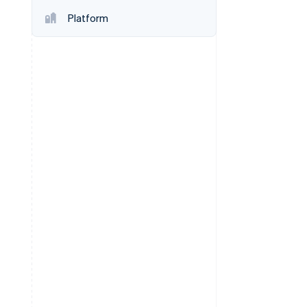
Platform
Stripe Sessions 2026
Ontdek hoe Stripe de
economische
infrastructuur voor AI
bouwt.
Nu bekijken