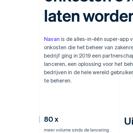
Link
laten worde
Versneld afrekenen
Financial Connections
Data gekoppelde rekeningen
Navan
is de alles-in-één super-app v
onkosten die het beheer van zakenr
bedrijf ging in 2019 een partnersch
lanceren, een oplossing voor het be
bedrijven in de hele wereld gebruike
te beheren.
80 x
U
meer volume sinds de lancering