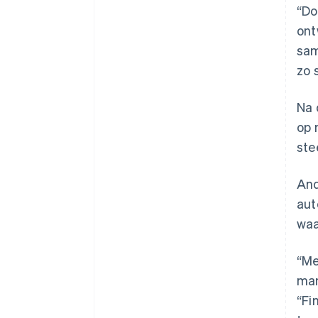
“Do
ont
sam
zo 
Na 
op 
ste
And
aut
waa
“Me
man
“Fi