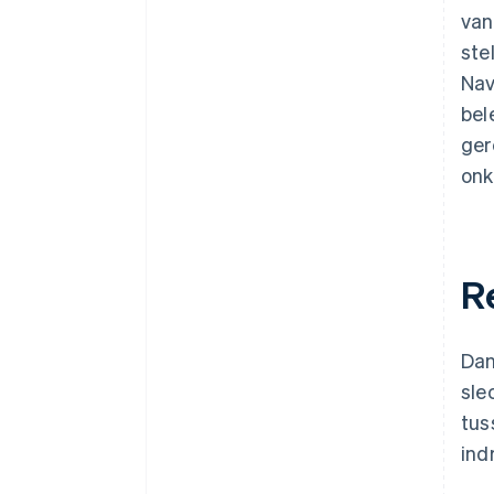
van
ste
Nav
bel
ger
onk
R
Dan
sle
tus
ind