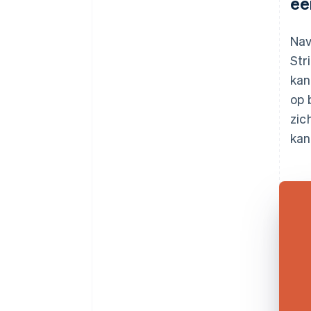
ee
Nav
Str
kan
op 
zic
kan