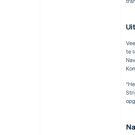
tra
Ui
Vee
te 
Nav
Kon
“He
Str
opg
Na