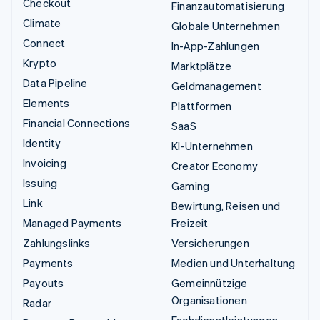
Checkout
Finanzautomatisierung
Climate
Globale Unternehmen
Connect
In-App-Zahlungen
Krypto
Marktplätze
Data Pipeline
Geldmanagement
Elements
Plattformen
Financial Connections
SaaS
Identity
KI-Unternehmen
Invoicing
Creator Economy
Issuing
Gaming
Link
Bewirtung, Reisen und
Managed Payments
Freizeit
Zahlungslinks
Versicherungen
Payments
Medien und Unterhaltung
Payouts
Gemeinnützige
Organisationen
Radar