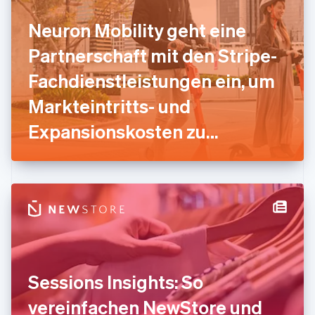
Français
English
Neuron Mobility geht eine
Gibraltar
English
Partnerschaft mit den Stripe-
Griechenland
English
Fachdienstleistungen ein, um
Indien
Markteintritts- und
English
Irland
Expansionskosten zu
English
Italien
reduzieren
Italiano
English
Japan
日本語
English
Kanada
English
Français
Kroatien
English
Italiano
Lettland
English
Sessions Insights: So
Liechtenstein
Deutsch
English
vereinfachen NewStore und
Litauen