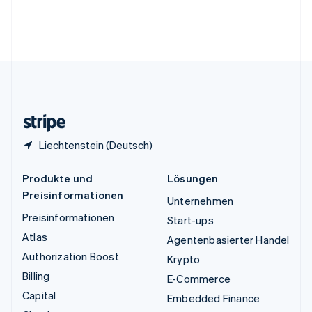
Vereinigte Arabische Emirate
English
Vereinigte Staaten
English
Español
简体中文
Vereinigtes Königreich
English
Zypern
English
Liechtenstein (Deutsch)
Produkte und
Lösungen
Preisinformationen
Unternehmen
Preisinformationen
Start-ups
Atlas
Agentenbasierter Handel
Authorization Boost
Krypto
Billing
E-Commerce
Capital
Embedded Finance