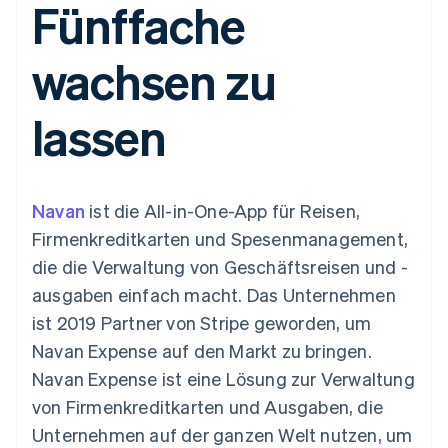
Fünffache
Data Pipeline
Geldmanagement
Marktplatz auf
Zugriff auf mehr als
Datensynchronisierung
Produkt-Roadmap
Plattformen
Grundlagen der
125
Stripe Sessions
SaaS
Abonnementverwaltung
wachsen zu
Terminal
Karriere
Zahlungen vor Ort
Newsroom
So setzen Sie
Authorization
Stripe Press
nutzungsbasierte
lassen
Boost
Abrechnung um
Nach Branche
Optimierung der
Stablecoin-gestützte
Autorisierungsraten
Karten ausgeben: So
Link
KI-Unternehmen
Kontakt
geht´s
Beschleunigter
Creator Economy
Bereitstellung und
Navan
Bezahlvorgang
ist die All-in-One-App für Reisen,
Gaming
Verwaltung von
Sales-Team
Financial
Bewirtung, Reisen und
Diensten mit Agenten
kontaktieren
Firmenkreditkarten und Spesenmanagement,
Connections
Freizeit
Partner werden
Verbundene
Versicherungen
die die Verwaltung von Geschäftsreisen und -
Medien und
Finanzdaten
ausgaben einfach macht. Das Unternehmen
Unterhaltung
Ressourcen
Gemeinnützige
ist 2019 Partner von Stripe geworden, um
Organisationen
Navan Expense auf den Markt zu bringen.
Fachdienstleistungen
App-Integrationen
Mehr
Öffentlicher Sektor
Code-Beispiele
Navan Expense ist eine Lösung zur Verwaltung
Product roadmap
Einzelhandel
Entwickler-Blog
von Firmenkreditkarten und Ausgaben, die
Ausblick
API-Status
Unternehmen auf der ganzen Welt nutzen, um
Radar