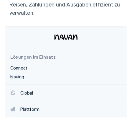
Betrugsprävention
Reisen, Zahlungen und Ausgaben effizient zu
Ecosystem
Atlas
verwalten.
Start-up-Gründung
Partner
Stripe App-Marktplatz
Climate
CO₂-Entnahme
Lösungen im Einsatz
Stripe-Sessions 2026
Connect
Erfahren Sie, wie Stripe Lösungen für die Wirtschaft
Jetzt ansehen
Issuing
Global
Plattform