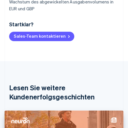
Wachstum des abgewickelten Ausgabenvolumens in
EUR und GBP
Startklar?
Australien
English
Belgien
Sales-Team kontaktieren
Nederlands
Français
Deutsch
English
Brasilien
Português
English
Bulgarien
English
Dänemark
English
Deutschland
Lesen Sie weitere
Deutsch
English
Estland
Kundenerfolgsgeschichten
English
Festlandchina
简体中文
English
Finnland
English
Svenska
Frankreich