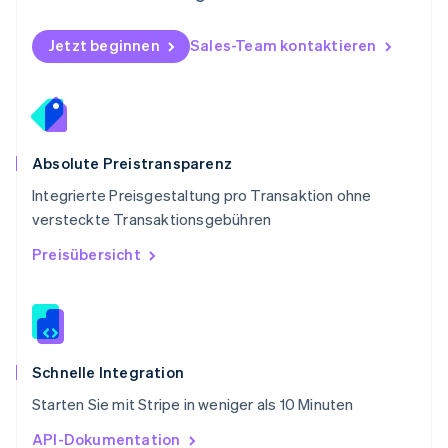
English
Schweden
Jetzt beginnen
Sales-Team kontaktieren
Svenska
English
Schweiz
Deutsch
Français
Italiano
English
Singapur
English
简体中文
Slowakei
Absolute Preistransparenz
English
Integrierte Preisgestaltung pro Transaktion ohne
Slowenien
versteckte Transaktionsgebühren
English
Italiano
Sonderverwaltungsregion Hongkong,
Preisübersicht
China
English
简体中文
Spanien
Español
English
Thailand
ไทย
English
Schnelle Integration
Tschechische Republik
Starten Sie mit Stripe in weniger als 10 Minuten
English
Ungarn
API-Dokumentation
English