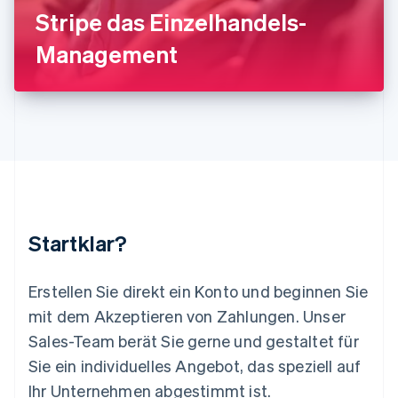
Stripe das Einzelhandels-
English
Luxemburg
Management
Français
Deutsch
English
Malaysia
English
简体中文
Malta
English
Mexiko
Español
English
Neuseeland
English
Niederlande
Nederlands
English
Startklar?
Norwegen
English
Österreich
Erstellen Sie direkt ein Konto und beginnen Sie
Deutsch
English
mit dem Akzeptieren von Zahlungen. Unser
Polen
Sales-Team berät Sie gerne und gestaltet für
English
Portugal
Sie ein individuelles Angebot, das speziell auf
Português
English
Ihr Unternehmen abgestimmt ist.
Rumänien