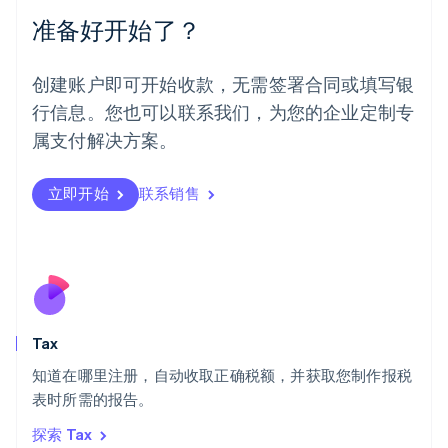
墨西哥
准备好开始了？
Español
English
挪威
English
创建账户即可开始收款，无需签署合同或填写银
葡萄牙
行信息。您也可以联系我们，为您的企业定制专
Português
English
日本
属支付解决方案。
日本語
English
瑞典
立即开始
联系销售
Svenska
English
瑞士
Deutsch
Français
Italiano
English
塞浦路斯
English
斯洛伐克
English
斯洛文尼亚
Tax
English
Italiano
知道在哪里注册，自动收取正确税额，并获取您制作报税
泰国
ไทย
English
表时所需的报告。
希腊
探索 Tax
English