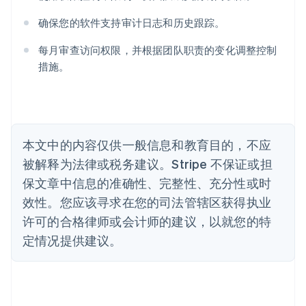
奥地利
确保您的软件支持审计日志和历史跟踪。
Deutsch
English
澳大利亚
每月审查访问权限，并根据团队职责的变化调整控制
English
巴西
措施。
Português
English
保加利亚
English
比利时
Nederlands
Français
Deutsch
English
本文中的内容仅供一般信息和教育目的，不应
波兰
被解释为法律或税务建议。Stripe 不保证或担
English
丹麦
保文章中信息的准确性、完整性、充分性或时
English
效性。您应该寻求在您的司法管辖区获得执业
德国
Deutsch
English
许可的合格律师或会计师的建议，以就您的特
法国
定情况提供建议。
Français
English
芬兰
English
Svenska
荷兰
Nederlands
English