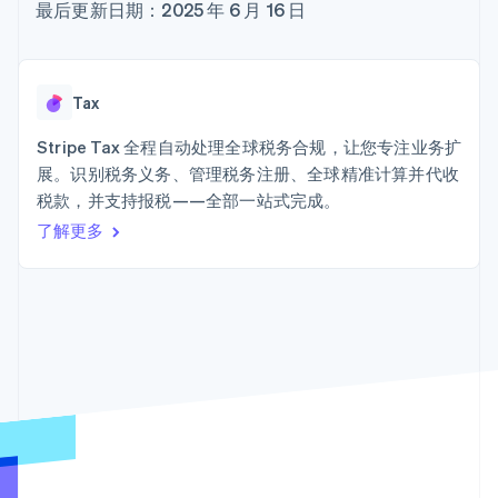
加密货币
上
Stripe Sigma
最后更新日期：2025 年 6 月 16 日
产品路线图
SaaS
自定义报告
购买
Terminal
Sessions 年度大会
线下支付
Data Pipeline
招聘
数据同步
Authorization
资讯中心
Boost
资源
Stripe Press
Tax
支付成功率优
按行业
化
应用集成
Stripe Tax 全程自动处理全球税务合规，让您专注业务扩
Link
AI 企业
代码示例
加速结账
展。识别税务义务、管理税务注册、全球精准计算并代收
创作者经济
开发者博客
联系
Financial
游戏
API 状态
税款，并支持报税——全部一站式完成。
Connections
酒店、旅游与休闲
联系销售
了解更多
关联金融账户
保险
成为合作伙伴
数据
媒体与娱乐
非营利组织
专业服务
公共部门
零售
更多
Product roadmap
了解未来规划
生态系统
Radar
欺诈防范
合作伙伴
Atlas
Stripe App Marketplace
初创企业注册