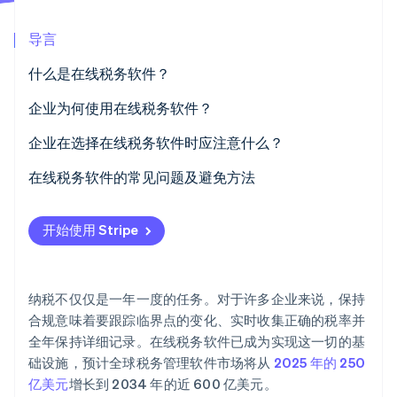
Climate
导言
碳移除
Identity
什么是在线税务软件？
在线身份验证
企业为何使用在线税务软件？
取代容易出错的人工工作流程
企业在选择在线税务软件时应注意什么？
管理跨多个管辖区的税收
快速设置
在线税务软件的常见问题及避免方法
Stripe Sessions 2026
了解 Stripe 如何为 AI 构建经济基础设施。
准备审计
与现有系统集成
因集成不良或导入中断造成的数据缺口
立即观看
开始使用 Stripe
针对不同的收入来源调整税收规则
自动化与控制权的平衡
错误应用税率和不正确的产品分类
跨系统同步数据
适当的覆盖范围
过度依赖自动化
纳税不仅仅是一年一度的任务。对于许多企业来说，保持
审计准备和报告
工作流程在不同系统之间衔接不良
合规意味着要跟踪临界点的变化、实时收集正确的税率并
全年保持详细记录。在线税务软件已成为实现这一切的基
可扩展性
权限不清，缺乏可见度
础设施，预计全球税务管理软件市场将从
2025 年的 250
强有力的支持渠道
亿美元
增长到 2034 年的近 600 亿美元。