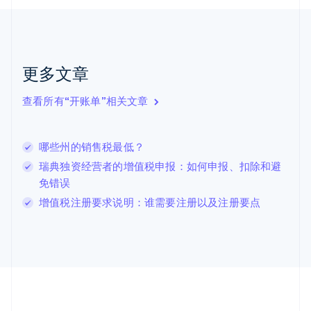
加拿大
English
Français
捷克
English
克罗地亚
更多文章
English
Italiano
拉脱维亚
查看所有“开账单”相关文章
English
立陶宛
English
哪些州的销售税最低？
列支敦士登
Deutsch
English
瑞典独资经营者的增值税申报：如何申报、扣除和避
卢森堡
免错误
Français
Deutsch
English
增值税注册要求说明：谁需要注册以及注册要点
罗马尼亚
English
马尔他
English
马来西亚
English
简体中文
美国
English
Español
简体中文