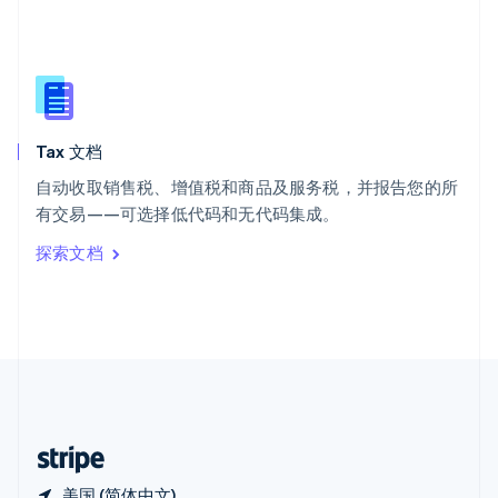
西班牙
Español
English
新加坡
English
简体中文
新西兰
English
Tax 文档
匈牙利
English
自动收取销售税、增值税和商品及服务税，并报告您的所
意大利
有交易——可选择低代码和无代码集成。
Italiano
English
印度
探索文档
English
英国
English
直布罗陀
English
中国内地
简体中文
English
中国香港特别行政区
English
简体中文
美国 (简体中文)