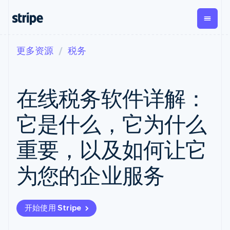
更多资源
税务
按企业阶段
文档
学习
支付
营收
资金管理
平台
易市
大型企业
Stripe 文档
博客
Payments
Billing
Treasury
初创企业
API 参考文档
客户案例
在线税务软件详解：
在线支付
经常性收入
Con
库与 SDK
指南
企业财务
Managed
Metronome
Stripe Apps
Payments
按用量计费
Global
平台
它是什么，它为什么
备案商家解决
Payouts
Subscriptions
Capi
按应用场景
方案
平
支持
向第三方
订阅管理
Payment links
客户
重要，以及如何让它
指南
智能体商务
打款
Invoicing
Trea
加密货币
获取支持
无代码支付
一次性或定期
Capital
平
电子商务
接受线上付款
托管支持方案
企业融资
Checkout
账单
为您的企业服务
嵌入
嵌入式金融
实施预置结账流程
专业服务
预构建支付界
Crypto
Tax
融服
财务自动化
构建平台或交易市场
钱包、稳
面
销售税和增值
Iss
全球化企业
管理订阅
定币发行
Elements
税自动化
实体
应用内支付
提供按用量计费
灵活的 UI 组件
和发卡基
Crypto
Revenue
虚拟
开始使用 Stripe
交易市场
发行稳定币支持的支付卡
Onramp
支付方式
Recognition
础设施
公司
资金管理
通过智能体配置和管理服
可嵌入的
支持 125 种以
会计自动化
平台
务