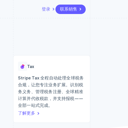
登录
联系销售
资源
生态系统
联系
场
更多
应用集成
合作伙伴
联系销售
Product roadmap
代码示例
Stripe App Marketplace
成为合作伙伴
了解未来规划
开发者博客
版
API 状态
Radar
欺诈防范
台版
Tax
务
Atlas
初创企业注册
Stripe Tax 全程自动处理全球税务
卡
合规，让您专注业务扩展。识别税
Climate
碳移除
务义务、管理税务注册、全球精准
计算并代收税款，并支持报税——
Identity
在线身份验证
全部一站式完成。
了解更多