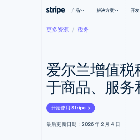
产品
解决方案
开发
更多资源
税务
按企业阶段
文档
学习
按应用场
支持
支付
营收
大型企业
Stripe 文档
博客
智能体
获取支
Payments
Billing
初创企业
API 参考文档
客户案例
加密货
托管支
在线支付
经常性收入
库与 SDK
指南
电子商
专业服
Managed Payments
Metronome
Stripe Apps
爱尔兰增值税
嵌入式
备案商家解决方案
按用量计费
财务自
Payment links
Subscriptions
全球化
无代码支付
订阅管理
应用内
于商品、服务
Checkout
Invoicing
交易市
预构建支付界面
一次性或定期账单
资金管
Elements
Tax
平台
灵活的 UI 组件
销售税和增值税自动
SaaS
Payment methods
Revenue Recogniti
开始使用 Stripe
接入 125+ 种支付方式
会计自动化
Terminal
Stripe Sigma
线下支付
自定义报告
最后更新日期：2026 年 2 月 4 日
Authorization Boost
Data Pipeline
支付成功率优化
数据同步
Link