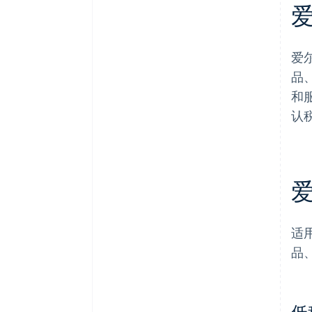
爱
品
和
认税
适
品
低