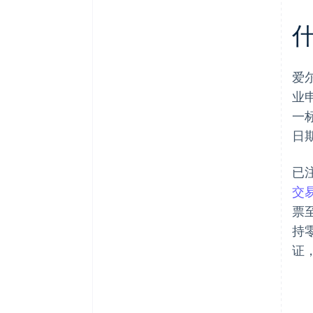
爱
业
一
日
已
交
票
持
证