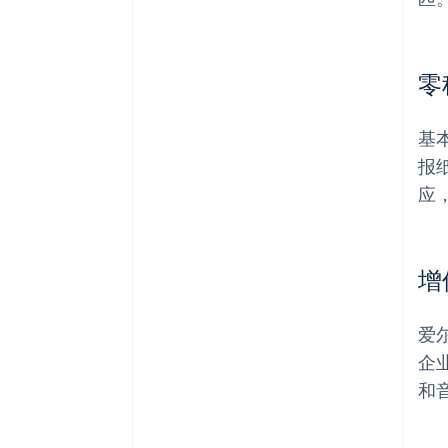
零
基
报
应
增
爱
企
和