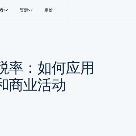
者
资源
定价
景
指南
按行业
公司
资金管理
平台和交易市
商务
持
接受线上付款
AI 企业
产品路线图
Treasury
Connect
币
持方案
实施预置结账流程
创作者经济
Sessions 年度大会
企业财务
平台支付
务
务
构建平台或交易市场
游戏
招聘
Global Payouts
Capital 平台
税率：如何应用
金融
管理订阅
酒店、旅游与休闲
资讯中心
向第三方打款
客户融资
动化
提供按用量计费
保险
Stripe Press
Capital
Treasury 平
企业
发行稳定币支持的支付卡
媒体与娱乐
企业融资
嵌入式金融服
支付
通过智能体配置和管理服务
非营利组织
和商业活动
Crypto
Issuing
场
专业服务
钱包、稳定币发行和发卡基础设
实体卡和虚拟
理
公共部门
施
零售
化
Crypto Onramp
on
可嵌入的加密货币购买