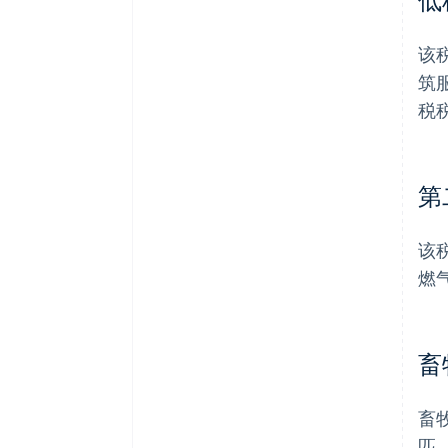
该
筑
税税
第
该
燃
畜
畜
匹