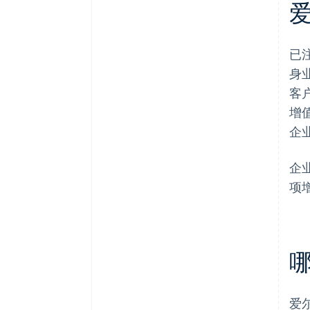
已
身
客
增
企
企
项
爱