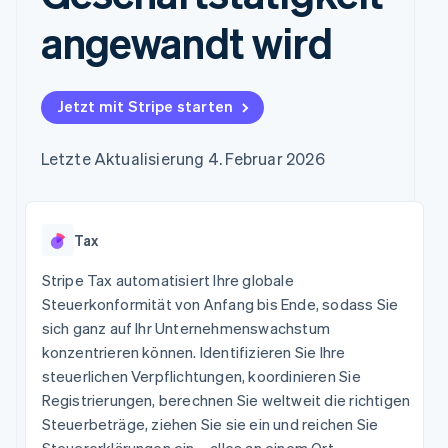
Data Pipeline
Marktplatz auf
Geldmanagement
Zugriff auf mehr als
Datensynchronisierung
angewandt wird
Produkt-Roadmap
Grundlagen der
Plattformen
125
Stripe Sessions
Abonnementverwaltung
SaaS
Terminal
Karriere
Zahlungen vor Ort
Newsroom
So setzen Sie
Authorization
Stripe Press
nutzungsbasierte
Jetzt mit Stripe starten
Boost
Abrechnung um
Nach Branche
Optimierung der
Stablecoin-gestützte
Autorisierungsraten
Letzte Aktualisierung 4. Februar 2026
Karten ausgeben: So
Link
KI-Unternehmen
Kontakt
geht´s
Beschleunigter
Creator Economy
Bereitstellung und
Bezahlvorgang
Gaming
Verwaltung von
Sales-Team
Financial
Bewirtung, Reisen und
Diensten mit Agenten
kontaktieren
Tax
Connections
Freizeit
Partner werden
Verbundene
Versicherungen
Stripe Tax automatisiert Ihre globale
Medien und
Finanzdaten
Unterhaltung
Steuerkonformität von Anfang bis Ende, sodass Sie
Ressourcen
Gemeinnützige
sich ganz auf Ihr Unternehmenswachstum
Organisationen
konzentrieren können. Identifizieren Sie Ihre
App-Integrationen
Fachdienstleistungen
Mehr
Code-Beispiele
Öffentlicher Sektor
steuerlichen Verpflichtungen, koordinieren Sie
Product roadmap
Entwickler-Blog
Einzelhandel
Registrierungen, berechnen Sie weltweit die richtigen
Ausblick
API-Status
Steuerbeträge, ziehen Sie sie ein und reichen Sie
Radar