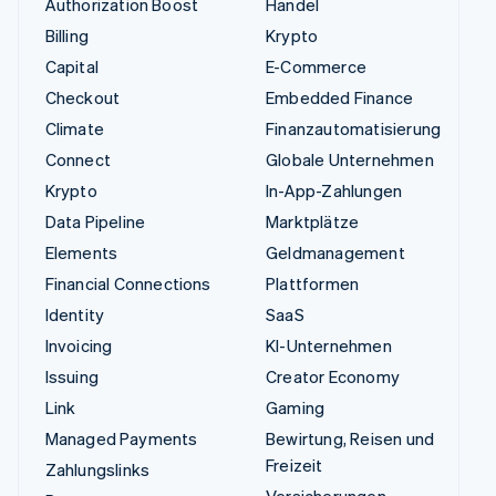
Authorization Boost
Handel
Billing
Krypto
Capital
E-Commerce
Checkout
Embedded Finance
Climate
Finanzautomatisierung
Connect
Globale Unternehmen
Krypto
In-App-Zahlungen
Data Pipeline
Marktplätze
Elements
Geldmanagement
Financial Connections
Plattformen
Identity
SaaS
Invoicing
KI-Unternehmen
Issuing
Creator Economy
Link
Gaming
Managed Payments
Bewirtung, Reisen und
Freizeit
Zahlungslinks