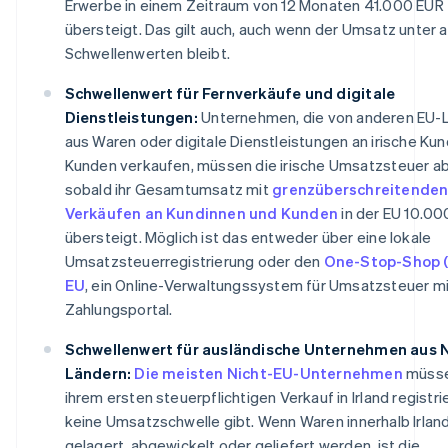
Erwerbe in einem Zeitraum von 12 Monaten 41.000 EUR
übersteigt. Das gilt auch, auch wenn der Umsatz unter 
Schwellenwerten bleibt.
Schwellenwert für Fernverkäufe und digitale
Dienstleistungen:
Unternehmen, die von anderen EU-
aus Waren oder digitale Dienstleistungen an irische Ku
Kunden verkaufen, müssen die irische Umsatzsteuer a
sobald ihr Gesamtumsatz mit
grenzüberschreitende
Verkäufen an Kundinnen und Kunden
in der EU 10.00
übersteigt. Möglich ist das entweder über eine lokale
Umsatzsteuerregistrierung oder den
One-Stop-Shop (
EU
, ein Online-Verwaltungssystem für Umsatzsteuer mi
Zahlungsportal.
Schwellenwert für ausländische Unternehmen aus 
Ländern:
Die meisten Nicht-EU-Unternehmen
müsse
ihrem ersten steuerpflichtigen Verkauf in Irland registri
keine Umsatzschwelle gibt. Wenn Waren innerhalb Irlan
gelagert, abgewickelt oder geliefert werden, ist die