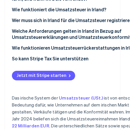
Zweiter ermäßigter Satz: 9 %
Wie funktioniert die Umsatzsteuer in Irland?
Steuersatz für Viehzucht: 4,8 %
Wer muss sich in Irland für die Umsatzsteuer registriere
Nullsteuersatz: 0 %
Regeln zur Umkehrung der Steuerschuld
Welche Anforderungen gelten in Irland in Bezug auf
Umsatzsteuerbefreite Waren und Dienstleistungen
Umsatzsteuererklärungen und Umsatzsteuerkonformi
Wie funktionieren Umsatzsteuerrückerstattungen in Ir
So kann Stripe Tax Sie unterstützen
Jetzt mit Stripe starten
Das irische System der
Umsatzsteuer (USt.)
ist von ents
Bedeutung dafür, wie Unternehmen auf dem irischen Markt 
gestalten, Verkäufe tätigen und die Konformität wahren. I
Jahr 2024 beliefen sich die Umsatzsteuereinnahmen Irland
22 Milliarden EUR
. Die unterschiedlichen Sätze sowie spe