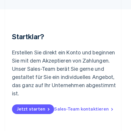
Lettland
English
Liechtenstein
Deutsch
English
Litauen
English
Startklar?
Luxemburg
Français
Deutsch
English
Malaysia
Erstellen Sie direkt ein Konto und beginnen
English
简体中文
Malta
Sie mit dem Akzeptieren von Zahlungen.
English
Unser Sales-Team berät Sie gerne und
Mexiko
gestaltet für Sie ein individuelles Angebot,
Español
English
Neuseeland
das ganz auf Ihr Unternehmen abgestimmt
English
ist.
Niederlande
Nederlands
English
Norwegen
Jetzt starten
Sales-Team kontaktieren
English
Österreich
Deutsch
English