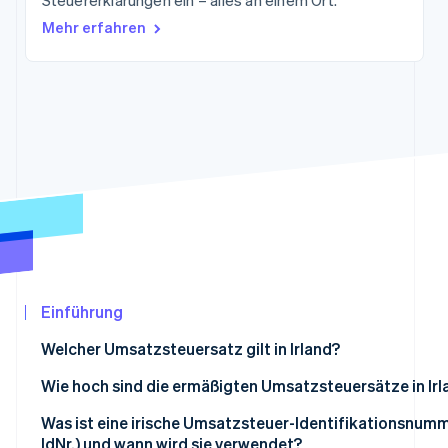
Steuererklärungen ein – alles an einem Ort.
Betrugsprävention
Ecosystem
Mehr erfahren
Atlas
Start-up-Gründung
Partner
Stripe App-Marktplatz
Climate
CO₂-Entnahme
Identity
Online-Identitätsprüfung
Stripe-Sessions 2026
Erfahren Sie, wie Stripe Lösungen für die Wir
Jetzt ansehen
Einführung
Welcher Umsatzsteuersatz gilt in Irland?
Wie hoch sind die ermäßigten Umsatzsteuersätze in Irl
Ermäßigter Satz: 13,5 %
Was ist eine irische Umsatzsteuer-Identifikationsnumm
IdNr.) und wann wird sie verwendet?