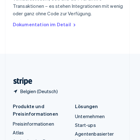
ไทย
English
Transaktionen – es stehen Integrationen mit wenig
Tschechische Republik
oder ganz ohne Code zur Verfügung.
English
Ungarn
Dokumentation im Detail
English
Vereinigte Arabische Emirate
English
Vereinigte Staaten
English
Español
简体中文
Vereinigtes Königreich
English
Zypern
English
Belgien (Deutsch)
Produkte und
Lösungen
Preisinformationen
Unternehmen
Preisinformationen
Start-ups
Atlas
Agentenbasierter