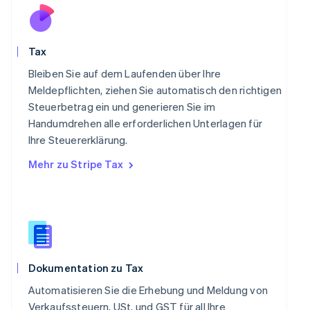
Polen
English
Portugal
Português
English
Tax
Rumänien
English
Bleiben Sie auf dem Laufenden über Ihre
Schweden
Meldepflichten, ziehen Sie automatisch den richtigen
Svenska
English
Steuerbetrag ein und generieren Sie im
Schweiz
Handumdrehen alle erforderlichen Unterlagen für
Deutsch
Français
Italiano
English
Singapur
Ihre Steuererklärung.
English
简体中文
Mehr zu Stripe Tax
Slowakei
English
Slowenien
English
Italiano
Sonderverwaltungsregion Hongkong,
China
English
简体中文
Dokumentation zu Tax
Spanien
Español
English
Automatisieren Sie die Erhebung und Meldung von
Thailand
Verkaufssteuern, USt. und GST für all Ihre