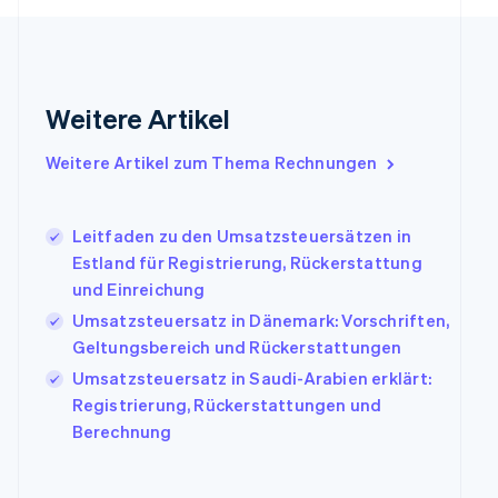
Festlandchina
简体中文
English
Finnland
English
Svenska
Frankreich
Weitere Artikel
Français
English
Gibraltar
English
Weitere Artikel zum Thema Rechnungen
Griechenland
English
Indien
Leitfaden zu den Umsatzsteuersätzen in
English
Estland für Registrierung, Rückerstattung
Irland
und Einreichung
English
Umsatzsteuersatz in Dänemark: Vorschriften,
Italien
Italiano
English
Geltungsbereich und Rückerstattungen
Japan
Umsatzsteuersatz in Saudi-Arabien erklärt:
日本語
English
Registrierung, Rückerstattungen und
Kanada
Berechnung
English
Français
Kroatien
English
Italiano