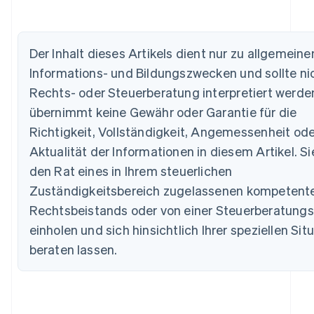
Der Inhalt dieses Artikels dient nur zu allgemeine
Informations- und Bildungszwecken und sollte nic
Rechts- oder Steuerberatung interpretiert werden
übernimmt keine Gewähr oder Garantie für die
Australien
Richtigkeit, Vollständigkeit, Angemessenheit ode
English
Belgien
Aktualität der Informationen in diesem Artikel. Si
Nederlands
Français
Deutsch
English
den Rat eines in Ihrem steuerlichen
Brasilien
Zuständigkeitsbereich zugelassenen kompetent
Português
English
Bulgarien
Rechtsbeistands oder von einer Steuerberatungs
English
einholen und sich hinsichtlich Ihrer speziellen Sit
Dänemark
English
beraten lassen.
Deutschland
Deutsch
English
Estland
English