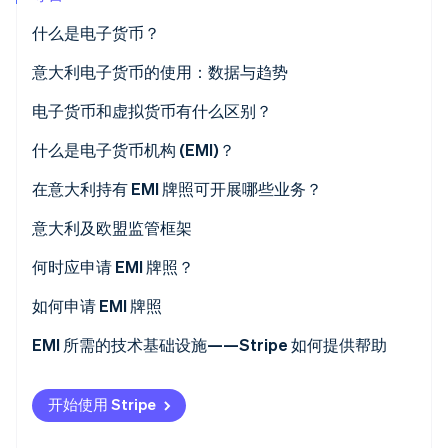
初创企业注册
什么是电子货币？
Climate
碳移除
电子货币有哪些不同类型？
意大利电子货币的使用：数据与趋势
Identity
电子货币和虚拟货币有什么区别？
在线身份验证
电子货币
什么是电子货币机构 (EMI)？
虚拟货币
在意大利持有 EMI 牌照可开展哪些业务？
意大利及欧盟监管框架
Stripe Sessions 2026
了解 Stripe 如何为 AI 构建经济基础设施。
何时应申请 EMI 牌照？
立即观看
如何申请 EMI 牌照
获得 EMI 许可证需要多长时间？
EMI 所需的技术基础设施——Stripe 如何提供帮助
开始使用 Stripe