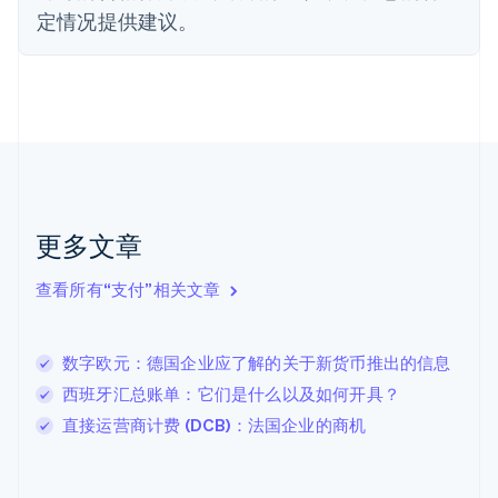
芬兰
定情况提供建议。
English
Svenska
荷兰
Nederlands
English
加拿大
English
Français
捷克
English
克罗地亚
English
Italiano
拉脱维亚
更多文章
English
立陶宛
查看所有“支付”相关文章
English
列支敦士登
Deutsch
English
卢森堡
数字欧元：德国企业应了解的关于新货币推出的信息
Français
Deutsch
English
西班牙汇总账单：它们是什么以及如何开具？
罗马尼亚
直接运营商计费 (DCB)：法国企业的商机
English
马尔他
English
马来西亚