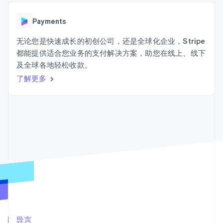
接入 125+ 种支
加密货币
Stripe Sigma
产品路线图
SaaS
付方式
自定义报告
购买
Sessions 年度大会
Terminal
Data Pipeline
Payments
招聘
线下支付
数据同步
资讯中心
Authorization
资源
无论您是快速成长的初创公司，还是全球化企业，Stripe
Stripe Press
Boost
按行业
都能提供适合您业务的支付解决方案，助您在线上、线下
支付成功率优
应用集成
及全球各地轻松收款。
化
AI 企业
代码示例
Link
创作者经济
开发者博客
了解更多
联系
加速结账
游戏
API 状态
Financial
酒店、旅游与休闲
联系销售
Connections
保险
成为合作伙伴
关联金融账户
媒体与娱乐
数据
非营利组织
专业服务
公共部门
零售
更多
Product roadmap
了解未来规划
生态系统
Radar
合作伙伴
欺诈防范
Stripe App Marketplace
导言
Atlas