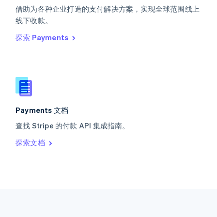
ไทย
English
借助为各种企业打造的支付解决方案，实现全球范围线上
希腊
线下收款。
English
探索 Payments
西班牙
Español
English
新加坡
English
简体中文
新西兰
English
匈牙利
English
Payments 文档
意大利
查找 Stripe 的付款 API 集成指南。
Italiano
English
印度
探索文档
English
英国
English
直布罗陀
English
中国内地
简体中文
English
中国香港特别行政区