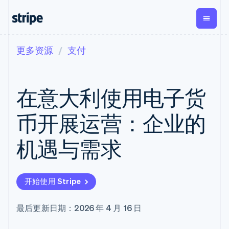
更多资源
支付
按企业阶段
文档
学习
支付
营收
资金管理
平台
易市
大型企业
Stripe 文档
博客
Payments
Billing
Treasury
初创企业
API 参考文档
客户案例
在意大利使用电子货
在线支付
经常性收入
Con
库与 SDK
指南
企业财务
Managed
Metronome
Stripe Apps
Payments
按用量计费
Global
平台
币开展运营：企业的
备案商家解决
Payouts
Subscriptions
Capi
按应用场景
方案
平
支持
向第三方
订阅管理
Payment links
客户
机遇与需求
指南
智能体商务
打款
Invoicing
Trea
加密货币
获取支持
无代码支付
一次性或定期
Capital
平
电子商务
接受线上付款
托管支持方案
企业融资
Checkout
账单
嵌入
嵌入式金融
实施预置结账流程
专业服务
预构建支付界
Crypto
Tax
融服
开始使用 Stripe
财务自动化
构建平台或交易市场
钱包、稳
面
销售税和增值
Iss
全球化企业
管理订阅
定币发行
Elements
税自动化
实体
应用内支付
提供按用量计费
灵活的 UI 组件
和发卡基
Crypto
Revenue
虚拟
最后更新日期：2026 年 4 月 16 日
交易市场
发行稳定币支持的支付卡
Onramp
Payment
Recognition
础设施
公司
资金管理
通过智能体配置和管理服
可嵌入的
methods
会计自动化
平台
务