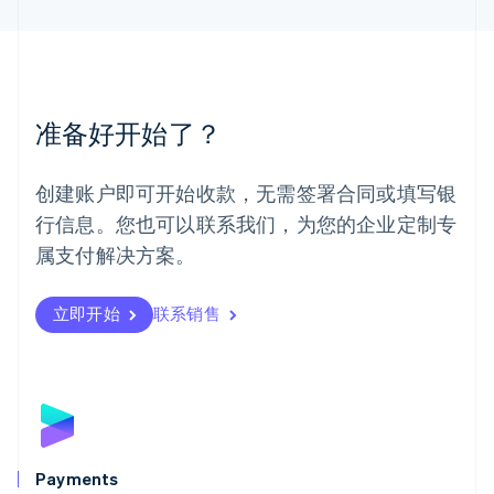
English
简体中文
美国
English
Español
简体中文
墨西哥
Español
English
准备好开始了？
挪威
English
葡萄牙
创建账户即可开始收款，无需签署合同或填写银
Português
English
行信息。您也可以联系我们，为您的企业定制专
日本
日本語
English
属支付解决方案。
瑞典
Svenska
English
瑞士
立即开始
联系销售
Deutsch
Français
Italiano
English
塞浦路斯
English
斯洛伐克
English
斯洛文尼亚
English
Italiano
Payments
泰国