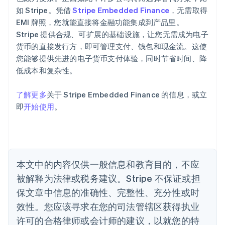
爱尔兰
如 Stripe。凭借
Stripe Embedded Finance
，无需取得
English
爱沙尼亚
EMI 牌照，您就能直接将金融功能集成到产品里。
English
Stripe 提供合规、可扩展的基础设施，让您无需成为电子
奥地利
货币的直接发行方，即可管理支付、钱包和现金流。这使
Deutsch
English
您能够提供先进的电子货币支付体验，同时节省时间、降
澳大利亚
低成本和复杂性。
English
巴西
Português
English
了解更多
关于 Stripe Embedded Finance 的信息，或立
保加利亚
即
开始使用
。
English
比利时
Nederlands
Français
Deutsch
English
波兰
English
丹麦
本文中的内容仅供一般信息和教育目的，不应
English
被解释为法律或税务建议。Stripe 不保证或担
德国
保文章中信息的准确性、完整性、充分性或时
Deutsch
English
法国
效性。您应该寻求在您的司法管辖区获得执业
Français
English
许可的合格律师或会计师的建议，以就您的特