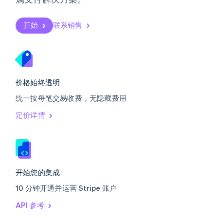
塞浦路斯
English
斯洛伐克
开始
联系销售
English
斯洛文尼亚
English
Italiano
泰国
ไทย
English
希腊
价格始终透明
English
统一按每笔交易收费，无隐藏费用
西班牙
Español
English
定价详情
新加坡
English
简体中文
新西兰
English
匈牙利
English
开始您的集成
意大利
10 分钟开通并运营 Stripe 账户
Italiano
English
印度
API 参考
English