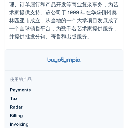
接入 125+ 种支
加密货币
Stripe Sigma
产品路线图
理、订单履行和产品开发等商业复杂事务，为艺
SaaS
付方式
自定义报告
购买
Sessions 年度大会
术家提供支持。该公司于 1999 年在华盛顿州奥
Terminal
Data Pipeline
招聘
线下支付
数据同步
资讯中心
林匹亚市成立，从当地的一个大学项目发展成了
Authorization
资源
Stripe Press
Boost
一个全球销售平台，为数千名艺术家提供服务，
按行业
支付成功率优
应用集成
并提供批发分销、寄售和出版服务。
化
AI 企业
代码示例
Link
创作者经济
开发者博客
联系
加速结账
游戏
API 状态
Financial
酒店、旅游与休闲
联系销售
Connections
保险
成为合作伙伴
关联金融账户
媒体与娱乐
数据
非营利组织
专业服务
使用的产品
公共部门
零售
Payments
更多
Tax
Product roadmap
了解未来规划
生态系统
Radar
Radar
Billing
合作伙伴
欺诈防范
Stripe App Marketplace
Invoicing
Atlas