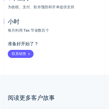
为收税、支付、欺诈预防和开单提供支持
小时
阿联酋
English
每月利用 Tax 节省数百个
爱尔兰
English
爱沙尼亚
准备好开始了？
English
奥地利
联系销售
Deutsch
English
澳大利亚
English
巴西
Português
English
保加利亚
English
比利时
Nederlands
Français
Deutsch
English
阅读更多客户故事
波兰
English