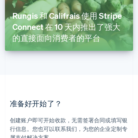
卢森堡
Français
Deutsch
English
罗马尼亚
Rungis 和 Califrais 使用 Stripe
English
Connect 在 10 天内推出了强大
马尔他
English
的直接面向消费者的平台
马来西亚
English
简体中文
美国
English
Español
简体中文
墨西哥
Español
English
挪威
English
葡萄牙
Português
English
准备好开始了？
日本
日本語
English
瑞典
创建账户即可开始收款，无需签署合同或填写银
Svenska
English
瑞士
行信息。您也可以联系我们，为您的企业定制专
Deutsch
Français
Italiano
English
属支付解决方案。