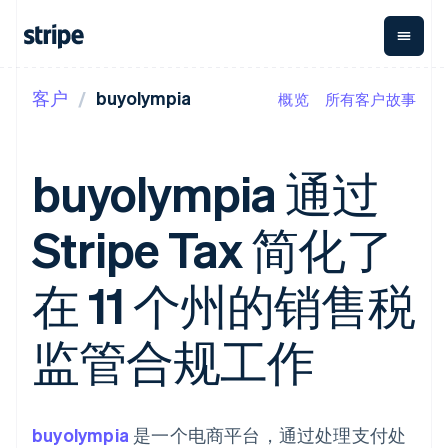
客户
buyolympia
概览
所有客户故事
按企业阶段
文档
学习
支付
营收
资金管理
平台
易市
大型企业
Stripe 文档
博客
Payments
Billing
Treasury
初创企业
API 参考文档
客户案例
buyolympia 通过
在线支付
经常性收入
Con
库与 SDK
指南
企业财务
Managed
Metronome
Stripe Apps
Payments
按用量计费
Global
平台
Stripe Tax 简化了
备案商家解决
Payouts
Subscriptions
Capi
按应用场景
方案
平
支持
向第三方
订阅管理
Payment links
客户
指南
智能体商务
在 11 个州的销售税
打款
Invoicing
Trea
加密货币
获取支持
无代码支付
一次性或定期
Capital
平
电子商务
接受线上付款
托管支持方案
企业融资
Checkout
账单
嵌入
嵌入式金融
实施预置结账流程
专业服务
监管合规工作
预构建支付界
Crypto
Tax
融服
财务自动化
构建平台或交易市场
钱包、稳
面
销售税和增值
Iss
全球化企业
管理订阅
定币发行
Elements
税自动化
实体
应用内支付
提供按用量计费
灵活的 UI 组件
和发卡基
Crypto
Revenue
虚拟
交易市场
发行稳定币支持的支付卡
Onramp
Payment
Recognition
础设施
公司
资金管理
通过智能体配置和管理服
可嵌入的
buyolympia
methods
是一个电商平台，通过处理支付处
会计自动化
平台
务