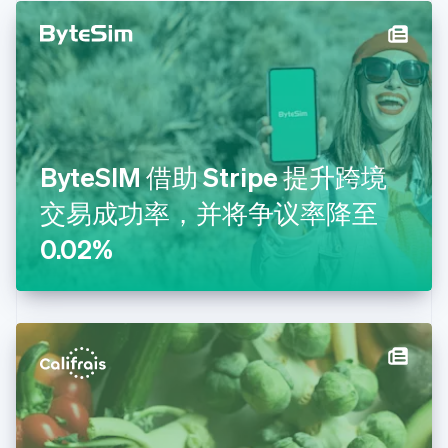
丹麦
English
德国
Deutsch
English
法国
Français
English
芬兰
English
Svenska
ByteSIM 借助 Stripe 提升跨境
荷兰
Nederlands
English
交易成功率，并将争议率降至
加拿大
English
Français
0.02%
捷克
English
克罗地亚
English
Italiano
拉脱维亚
English
立陶宛
English
列支敦士登
Deutsch
English