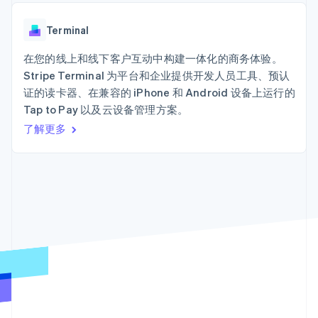
接入 125+ 种支
Stripe Sigma
产品路线图
SaaS
付方式
自定义报告
Sessions 年度大会
Terminal
Data Pipeline
Terminal
招聘
线下支付
数据同步
资讯中心
Authorization
资源
在您的线上和线下客户互动中构建一体化的商务体验。
Stripe Press
Boost
按行业
Stripe Terminal 为平台和企业提供开发人员工具、预认
支付成功率优
应用集成
证的读卡器、在兼容的 iPhone 和 Android 设备上运行的
化
AI 企业
代码示例
Link
Tap to Pay 以及云设备管理方案。
创作者经济
开发者博客
联系
加速结账
游戏
API 状态
了解更多
酒店、旅游与休闲
联系销售
保险
成为合作伙伴
媒体与娱乐
非营利组织
更多
专业服务
Product roadmap
公共部门
了解未来规划
零售
Radar
欺诈防范
Atlas
生态系统
初创企业注册
合作伙伴
Climate
Stripe App Marketplace
碳移除