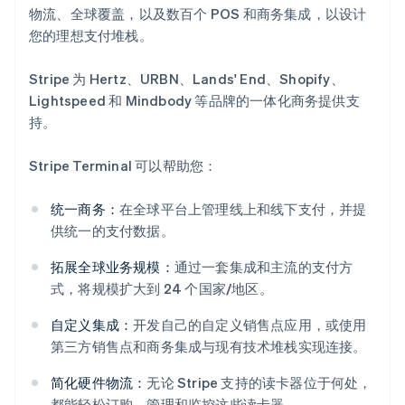
物流、全球覆盖，以及数百个 POS 和商务集成，以设计
您的理想支付堆栈。
Stripe 为 Hertz、URBN、Lands' End、Shopify、
Lightspeed 和 Mindbody 等品牌的一体化商务提供支
持。
Stripe Terminal 可以帮助您：
统一商务：
在全球平台上管理线上和线下支付，并提
供统一的支付数据。
拓展全球业务规模：
通过一套集成和主流的支付方
阿联酋
式，将规模扩大到 24 个国家/地区。
English
爱尔兰
自定义集成：
开发自己的自定义销售点应用，或使用
English
第三方销售点和商务集成与现有技术堆栈实现连接。
爱沙尼亚
English
简化硬件物流：
无论 Stripe 支持的读卡器位于何处，
奥地利
都能轻松订购、管理和监控这些读卡器。