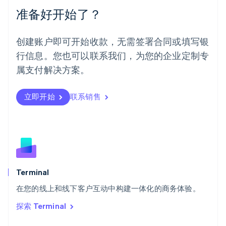
Español
English
准备好开始了？
挪威
English
葡萄牙
创建账户即可开始收款，无需签署合同或填写银
Português
English
行信息。您也可以联系我们，为您的企业定制专
日本
日本語
English
属支付解决方案。
瑞典
Svenska
English
瑞士
立即开始
联系销售
Deutsch
Français
Italiano
English
塞浦路斯
English
斯洛伐克
English
斯洛文尼亚
English
Italiano
Terminal
泰国
ไทย
English
在您的线上和线下客户互动中构建一体化的商务体验。
希腊
探索 Terminal
English
西班牙