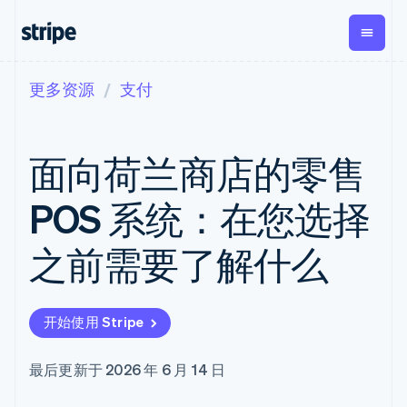
更多资源
支付
按企业阶段
文档
学习
支付
营收
资金管
平台
理
易市
大型企业
Stripe 文档
博客
Payments
Billing
初创企业
API 参考文档
客户案例
面向荷兰商店的零售
在线支付
经常性收入
Global
Conn
库与 SDK
指南
Managed
Metronome
Payouts
Stripe Apps
Payments
按用量计费
平台
POS 系统：在您选择
备案商家解决
Subscriptions
向第三
按应用场景
方案
方打款
支持
订阅管理
Payment links
Crypto
之前需要了解什么
指南
智能体商务
Invoicing
钱包、
加密货币
获取支持
无代码支付
一次性或定期
稳定币
电子商务
接受线上付款
托管支持方案
Checkout
账单
发行和
嵌入式金融
实施预置结账流程
专业服务
预构建支付界
Tax
发卡基
开始使用 Stripe
财务自动化
构建平台或交易市场
面
销售税和增值
础设施
全球化企业
管理订阅
Elements
税自动化
应用内支付
提供按用量计费
灵活的 UI 组件
Revenue
最后更新于 2026 年 6 月 14 日
交易市场
发行稳定币支持的支付卡
Payment
Recognition
公司
资金管理
通过智能体配置和管理服
methods
会计自动化
平台
务