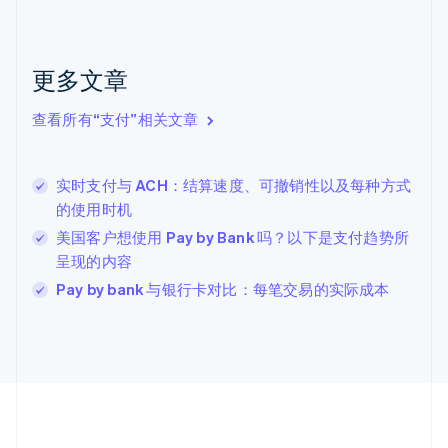
English
Français
捷克
English
克罗地亚
更多文章
English
Italiano
拉脱维亚
查看所有“支付”相关文章
English
立陶宛
English
实时支付与 ACH：结算速度、可撤销性以及每种方式
列支敦士登
的使用时机
Deutsch
English
卢森堡
美国客户想使用 Pay by Bank 吗？以下是支付趋势所
Français
Deutsch
English
呈现的内容
罗马尼亚
Pay by bank 与银行卡对比：每笔交易的实际成本
English
马尔他
English
马来西亚
English
简体中文
美国
English
Español
简体中文
墨西哥