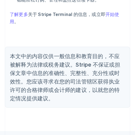
Deutsch
English
澳大利亚
了解更多
关于 Stripe Terminal 的信息，或立即
开始使
English
巴西
用
。
Português
English
保加利亚
English
比利时
Nederlands
Français
Deutsch
English
本文中的内容仅供一般信息和教育目的，不应
波兰
被解释为法律或税务建议。Stripe 不保证或担
English
丹麦
保文章中信息的准确性、完整性、充分性或时
English
效性。您应该寻求在您的司法管辖区获得执业
德国
Deutsch
English
许可的合格律师或会计师的建议，以就您的特
法国
定情况提供建议。
Français
English
芬兰
English
Svenska
荷兰
Nederlands
English
加拿大