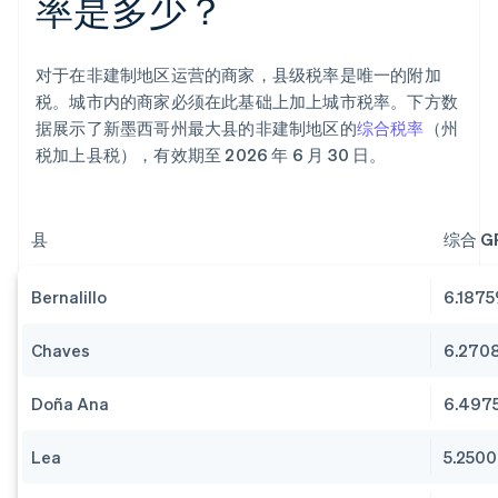
率是多少？
对于在非建制地区运营的商家，县级税率是唯一的附加
税。城市内的商家必须在此基础上加上城市税率。下方数
据展示了新墨西哥州最大县的非建制地区的
综合税率
（州
税加上县税），有效期至 2026 年 6 月 30 日。
县
综合 G
Bernalillo
6.187
Chaves
6.270
Doña Ana
6.497
Lea
5.250