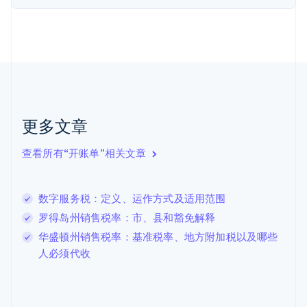
芬兰
English
Svenska
荷兰
Nederlands
English
加拿大
English
Français
捷克
English
克罗地亚
更多文章
English
Italiano
拉脱维亚
查看所有“开账单”相关文章
English
立陶宛
English
数字服务税：定义、运作方式及适用范围
列支敦士登
Deutsch
English
罗得岛州销售税率：市、县和豁免解释
卢森堡
华盛顿州销售税率：基准税率、地方附加税以及哪些
Français
Deutsch
English
人必须代收
罗马尼亚
English
马尔他
English