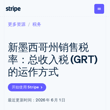
更多资源
税务
按企业阶段
文档
学习
支付
营收
资金管
平台
理
易市
大型企业
Stripe 文档
博客
Payments
Billing
初创企业
API 参考文档
客户案例
新墨西哥州销售税
在线支付
经常性收入
Global
Conn
库与 SDK
指南
Managed
Metronome
Payouts
Stripe Apps
Payments
按用量计费
平台
率：总收入税 (GRT)
备案商家解决
Subscriptions
向第三
按应用场景
方案
方打款
支持
订阅管理
Payment links
Crypto
的运作方式
指南
智能体商务
Invoicing
钱包、
加密货币
获取支持
无代码支付
一次性或定期
稳定币
电子商务
接受线上付款
托管支持方案
Checkout
账单
发行和
嵌入式金融
实施预置结账流程
专业服务
预构建支付界
Tax
发卡基
开始使用 Stripe
财务自动化
构建平台或交易市场
面
销售税和增值
础设施
全球化企业
管理订阅
Elements
税自动化
应用内支付
提供按用量计费
灵活的 UI 组件
Revenue
最近更新时间：2026 年 6 月 1 日
交易市场
发行稳定币支持的支付卡
Payment
Recognition
公司
资金管理
通过智能体配置和管理服
methods
会计自动化
平台
务