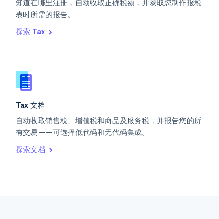
知道在哪里注册，自动收取正确税额，并获取您制作报税
泰国
ไทย
English
表时所需的报告。
希腊
探索 Tax
English
西班牙
Español
English
新加坡
English
简体中文
新西兰
English
Tax 文档
匈牙利
English
自动收取销售税、增值税和商品及服务税，并报告您的所
意大利
有交易——可选择低代码和无代码集成。
Italiano
English
印度
探索文档
English
英国
English
直布罗陀
English
中国内地
简体中文
English