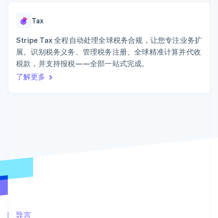
接入 125+ 种支
Stripe Sigma
产品路线图
SaaS
付方式
自定义报告
Sessions 年度大会
Terminal
Data Pipeline
Tax
招聘
线下支付
数据同步
资讯中心
Authorization
资源
Stripe Tax 全程自动处理全球税务合规，让您专注业务扩
Stripe Press
Boost
按行业
展。识别税务义务、管理税务注册、全球精准计算并代收
支付成功率优
应用集成
税款，并支持报税——全部一站式完成。
化
AI 企业
代码示例
Link
创作者经济
开发者博客
了解更多
联系
加速结账
游戏
API 状态
酒店、旅游与休闲
联系销售
保险
成为合作伙伴
媒体与娱乐
非营利组织
更多
专业服务
Product roadmap
公共部门
了解未来规划
零售
Radar
欺诈防范
Atlas
生态系统
初创企业注册
合作伙伴
Climate
Stripe App Marketplace
碳移除
导言