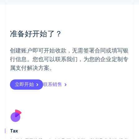
马来西亚
English
简体中文
美国
English
Español
简体中文
墨西哥
准备好开始了？
Español
English
挪威
English
创建账户即可开始收款，无需签署合同或填写银
葡萄牙
行信息。您也可以联系我们，为您的企业定制专
Português
English
日本
属支付解决方案。
日本語
English
瑞典
立即开始
联系销售
Svenska
English
瑞士
Deutsch
Français
Italiano
English
塞浦路斯
English
斯洛伐克
English
斯洛文尼亚
Tax
English
Italiano