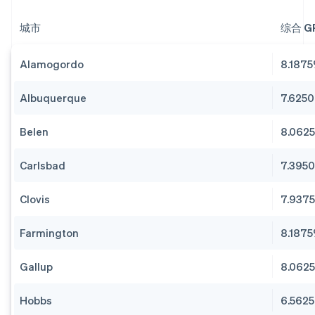
城市
综合 G
Alamogordo
8.187
Albuquerque
7.625
Belen
8.062
Carlsbad
7.395
Clovis
7.937
Farmington
8.187
Gallup
8.062
Hobbs
6.562