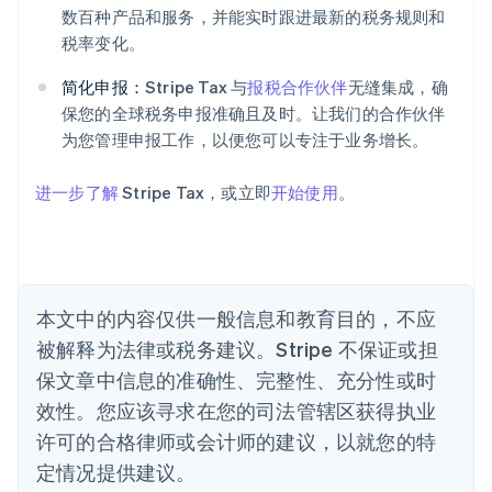
爱尔兰
数百种产品和服务，并能实时跟进最新的税务规则和
English
税率变化。
爱沙尼亚
English
简化申报：
Stripe Tax 与
报税合作伙伴
无缝集成，确
奥地利
保您的全球税务申报准确且及时。让我们的合作伙伴
Deutsch
English
为您管理申报工作，以便您可以专注于业务增长。
澳大利亚
English
巴西
进一步了解
Stripe Tax，或立即
开始使用
。
Português
English
保加利亚
English
比利时
Nederlands
Français
Deutsch
English
本文中的内容仅供一般信息和教育目的，不应
波兰
被解释为法律或税务建议。Stripe 不保证或担
English
丹麦
保文章中信息的准确性、完整性、充分性或时
English
效性。您应该寻求在您的司法管辖区获得执业
德国
Deutsch
English
许可的合格律师或会计师的建议，以就您的特
法国
定情况提供建议。
Français
English