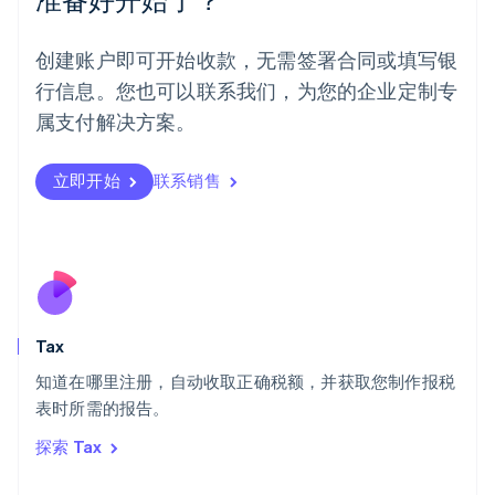
Español
English
挪威
English
创建账户即可开始收款，无需签署合同或填写银
葡萄牙
行信息。您也可以联系我们，为您的企业定制专
Português
English
日本
属支付解决方案。
日本語
English
瑞典
立即开始
联系销售
Svenska
English
瑞士
Deutsch
Français
Italiano
English
塞浦路斯
English
斯洛伐克
English
斯洛文尼亚
Tax
English
Italiano
知道在哪里注册，自动收取正确税额，并获取您制作报税
泰国
ไทย
English
表时所需的报告。
希腊
探索 Tax
English
西班牙