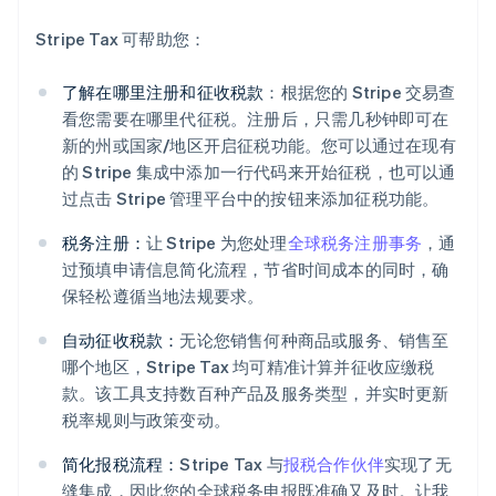
Stripe Tax 可帮助您：
了解在哪里注册和征收税款
：根据您的 Stripe 交易查
看您需要在哪里代征税。注册后，只需几秒钟即可在
新的州或国家/地区开启征税功能。您可以通过在现有
的 Stripe 集成中添加一行代码来开始征税，也可以通
过点击 Stripe 管理平台中的按钮来添加征税功能。
税务注册：
让 Stripe 为您处理
全球税务注册事务
，通
过预填申请信息简化流程，节省时间成本的同时，确
保轻松遵循当地法规要求。
自动征收税款：
无论您销售何种商品或服务、销售至
阿联酋
哪个地区，Stripe Tax 均可精准计算并征收应缴税
English
爱尔兰
款。该工具支持数百种产品及服务类型，并实时更新
English
税率规则与政策变动。
爱沙尼亚
English
简化报税流程：
Stripe Tax 与
报税合作伙伴
实现了无
奥地利
缝集成，因此您的全球税务申报既准确又及时。让我