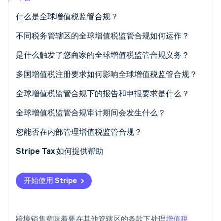
什么是全球增值税监管合规？
不同税务管辖区的全球增值税监管合规如何运作？
Stripe Sessions 2026
欧盟增值税
是什么触发了您商家的全球增值税监管合规义务？
了解 Stripe 如何为 AI 构建经济基础设施。
立即观看
英国增值税
多国增值税注册要求如何影响全球增值税监管合规？
南非增值税
全球增值税监管合规下的报告和申报要求是什么？
阿拉伯联合酋长国增值税
定期增值税申报
全球增值税监管合规审计期间会发生什么？
欧洲共同体 (EC) 销售清单
申报与记录的一致性
您能否在内部管理增值税监管合规？
增值税发票
反向征收交易的 B2B 状态证据
交易量和市场数量
Stripe Tax 如何提供帮助
数字化报告和电子发票
数字服务供应地点证据
产品复杂性
开始使用 Stripe
正确处理豁免和零税率供应
数字化报告强制要求
税务代表关系
跨境销售意味着要在其他管辖区的条款下处理
增值税