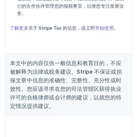
Deutsch
English
们的合作伙伴管理您的报税事宜，以便您专注发展业
澳大利亚
务。
English
巴西
Português
English
了解更多
关于 Stripe Tax 的信息，或立即
开始使用
。
保加利亚
English
比利时
Nederlands
Français
Deutsch
English
波兰
本文中的内容仅供一般信息和教育目的，不应
English
丹麦
被解释为法律或税务建议。Stripe 不保证或担
English
保文章中信息的准确性、完整性、充分性或时
德国
效性。您应该寻求在您的司法管辖区获得执业
Deutsch
English
法国
许可的合格律师或会计师的建议，以就您的特
Français
English
定情况提供建议。
芬兰
English
Svenska
荷兰
Nederlands
English
加拿大