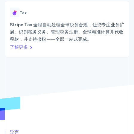
接入 125+ 种支
Stripe Sigma
产品路线图
SaaS
付方式
自定义报告
Sessions 年度大会
Terminal
Data Pipeline
Tax
招聘
线下支付
数据同步
资讯中心
Authorization
资源
Stripe Tax 全程自动处理全球税务合规，让您专注业务扩
Stripe Press
Boost
按行业
展。识别税务义务、管理税务注册、全球精准计算并代收
支付成功率优
应用集成
税款，并支持报税——全部一站式完成。
化
AI 企业
代码示例
Link
创作者经济
开发者博客
了解更多
联系
加速结账
游戏
API 状态
酒店、旅游与休闲
联系销售
保险
成为合作伙伴
媒体与娱乐
非营利组织
更多
专业服务
Product roadmap
公共部门
了解未来规划
零售
Radar
欺诈防范
Atlas
生态系统
初创企业注册
合作伙伴
Climate
Stripe App Marketplace
碳移除
导言