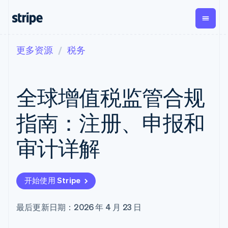
更多资源
税务
按企业阶段
文档
学习
支付
营收
资金管
平台
理
易市
大型企业
Stripe 文档
博客
Payments
Billing
初创企业
API 参考文档
客户案例
全球增值税监管合规
在线支付
经常性收入
Global
Conn
库与 SDK
指南
Managed
Metronome
Payouts
Stripe Apps
Payments
按用量计费
平台
指南：注册、申报和
备案商家解决
Subscriptions
向第三
按应用场景
方案
方打款
支持
订阅管理
Payment links
Crypto
审计详解
指南
智能体商务
Invoicing
钱包、
加密货币
获取支持
无代码支付
一次性或定期
稳定币
电子商务
接受线上付款
托管支持方案
Checkout
账单
发行和
嵌入式金融
实施预置结账流程
专业服务
预构建支付界
Tax
发卡基
开始使用 Stripe
财务自动化
构建平台或交易市场
面
销售税和增值
础设施
全球化企业
管理订阅
Elements
税自动化
应用内支付
提供按用量计费
灵活的 UI 组件
Revenue
最后更新日期：2026 年 4 月 23 日
交易市场
发行稳定币支持的支付卡
Payment
Recognition
公司
资金管理
通过智能体配置和管理服
methods
会计自动化
平台
务