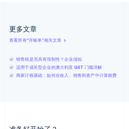
English
Français
捷克
English
克罗地亚
English
Italiano
更多文章
拉脱维亚
English
查看所有“开账单”相关文章
立陶宛
English
列支敦士登
销售税是否具有强制性？企业须知
Deutsch
English
卢森堡
适用于成长型企业的澳大利亚 GST 门槛详解
Français
Deutsch
English
商家计税基础：如何在收入、销售和资产中计算税费
罗马尼亚
English
马尔他
English
马来西亚
English
简体中文
美国
English
Español
简体中文
墨西哥
准备好开始了？