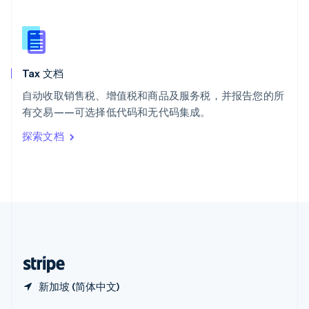
Español
English
新加坡
English
简体中文
新西兰
English
Tax 文档
匈牙利
English
自动收取销售税、增值税和商品及服务税，并报告您的所
意大利
有交易——可选择低代码和无代码集成。
Italiano
English
印度
探索文档
English
英国
English
直布罗陀
English
中国内地
简体中文
English
中国香港特别行政区
English
简体中文
新加坡 (简体中文)