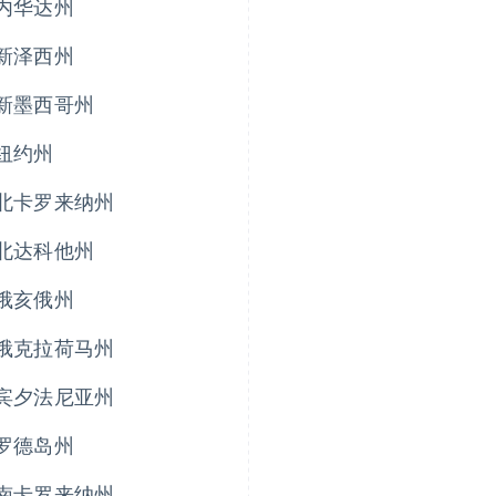
内华达州
新泽西州
新墨西哥州
纽约州
北卡罗来纳州
北达科他州
俄亥俄州
俄克拉荷马州
宾夕法尼亚州
罗德岛州
南卡罗来纳州