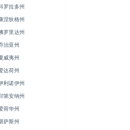
科罗拉多州
康涅狄格州
佛罗里达州
乔治亚州
夏威夷州
爱达荷州
伊利诺伊州
印第安纳州
爱荷华州
堪萨斯州