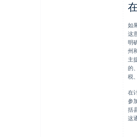
如
这
明
州
主
的
税
在
参
括
这