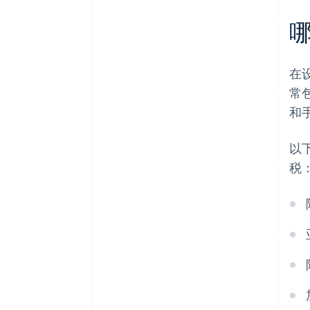
在
常
和
以
税