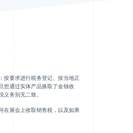
Stripe Sessions 2026
了解 Stripe 如何为 AI 构
建经济基础设施。
立即观看
：按要求进行税务登记、按当地正
旦您通过实体产品换取了金钱收
税义务别无二致。
何在展会上收取销售税，以及如果