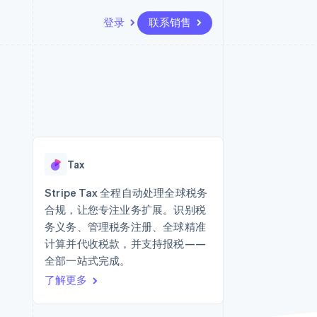
登录
联系销售
资源
生态系统
联系
场
更多
应用集成
合作伙伴
联系销售
Product roadmap
代码示例
Stripe App Marketplace
成为合作伙伴
了解未来规划
开发者博客
API 状态
Radar
欺诈防范
Tax
Atlas
初创企业注册
Stripe Tax 全程自动处理全球税务
合规，让您专注业务扩展。识别税
Climate
碳移除
务义务、管理税务注册、全球精准
计算并代收税款，并支持报税——
全部一站式完成。
了解更多