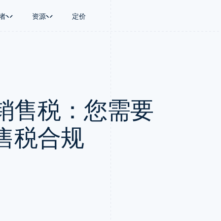
者
资源
定价
景
指南
按行业
公司
资金管理
平台和交易市
商务
持
接受线上付款
AI 企业
产品路线图
Global Payouts
Connect
币
持方案
实施预置结账流程
创作者经济
Sessions 年度大会
向第三方打款
平台支付
务
务
构建平台或交易市场
游戏
招聘
Crypto
销售税：您需要
金融
管理订阅
酒店、旅游与休闲
资讯中心
钱包、稳定币发行和发卡基础设
动化
提供按用量计费
保险
Stripe Press
施
企业
发行稳定币支持的支付卡
媒体与娱乐
支付
通过智能体配置和管理服务
非营利组织
售税合规
场
专业服务
理
公共部门
零售
化
on