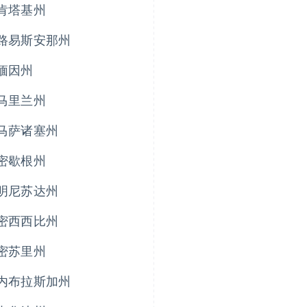
肯塔基州
路易斯安那州
缅因州
马里兰州
马萨诸塞州
密歇根州
明尼苏达州
密西西比州
密苏里州
内布拉斯加州