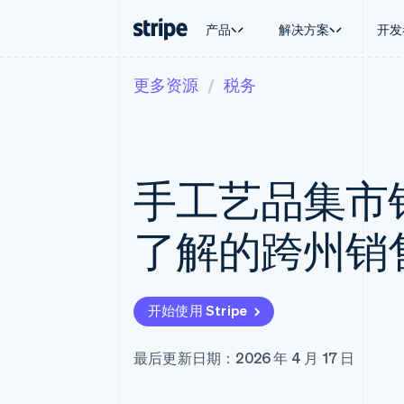
产品
解决方案
开发
更多资源
税务
按企业阶段
文档
学习
按应用场
支持
支付
营收
大型企业
Stripe 文档
博客
智能体
获取支
Payments
Billing
初创企业
API 参考文档
客户案例
加密货
托管支
在线支付
经常性收入
库与 SDK
指南
电子商
专业服
Managed Payments
Metronome
Stripe Apps
手工艺品集市
嵌入式
备案商家解决方案
按用量计费
财务自
Payment links
Subscriptions
全球化
无代码支付
订阅管理
应用内
了解的跨州销
Checkout
Invoicing
交易市
预构建支付界面
一次性或定期账单
资金管
Elements
Tax
平台
灵活的 UI 组件
销售税和增值税自动
SaaS
支付方式
Revenue Recogniti
开始使用 Stripe
支持 125 种以上
会计自动化
Terminal
Stripe Sigma
线下支付
自定义报告
最后更新日期：2026 年 4 月 17 日
Authorization Boost
Data Pipeline
支付成功率优化
数据同步
Link