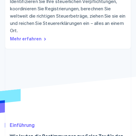
Identifizieren Sie Ihre steuerlichen Verpflichtungen,
Betrugsprävention
Ecosystem
koordinieren Sie Registrierungen, berechnen Sie
Atlas
weltweit die richtigen Steuerbeträge, ziehen Sie sie ein
Start-up-Gründung
Partner
Stripe App-Marktplatz
und reichen Sie Steuererklärungen ein – alles an einem
Climate
Ort.
CO₂-Entnahme
Mehr erfahren
Identity
Online-Identitätsprüfung
Stripe-Sessions 2026
Erfahren Sie, wie Stripe Lösungen für die Wirtschaft
Jetzt ansehen
Einführung