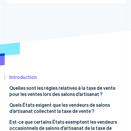
Découvrez les prochaines évolutions
Commerce en ligne
Radar
Prévention de la fraude
Écosystème
Atlas
Constitution de start-up
Partenaires
Climate
Stripe App Marketplace
Élimination du carbone
Identity
Vérification de l'identité
Introduction
Quelles sont les règles relatives à la taxe de vente
pour les ventes lors des salons d’artisanat ?
Stripe Sessions 2026
Découvrez comment Stripe construit l’infrastructure écono
Quels États exigent que les vendeurs de salons
Regarder la vidéo
d’artisanat collectent la taxe de vente ?
Est-ce que certains États exemptent les vendeurs
occasionnels de salons d’artisanat de la taxe de