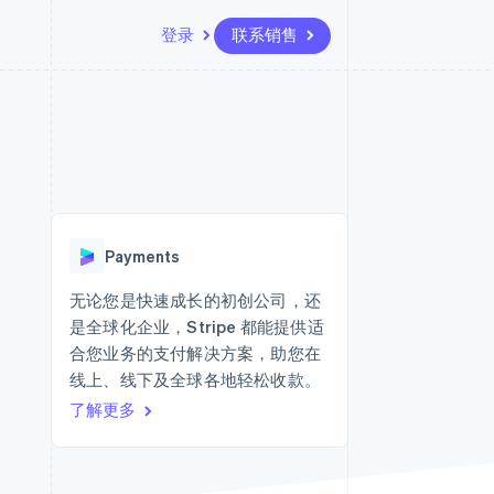
登录
联系销售
资源
生态系统
联系
场
更多
应用集成
合作伙伴
联系销售
Product roadmap
代码示例
Stripe App Marketplace
成为合作伙伴
了解未来规划
开发者博客
API 状态
Radar
欺诈防范
Payments
Atlas
初创企业注册
无论您是快速成长的初创公司，还
是全球化企业，Stripe 都能提供适
Climate
碳移除
合您业务的支付解决方案，助您在
线上、线下及全球各地轻松收款。
了解更多