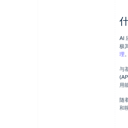
什
AI
极
理
与
(
用
随着
和聊