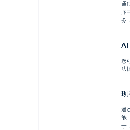
通过
序
务
A
您可
法
现
通过
能
于