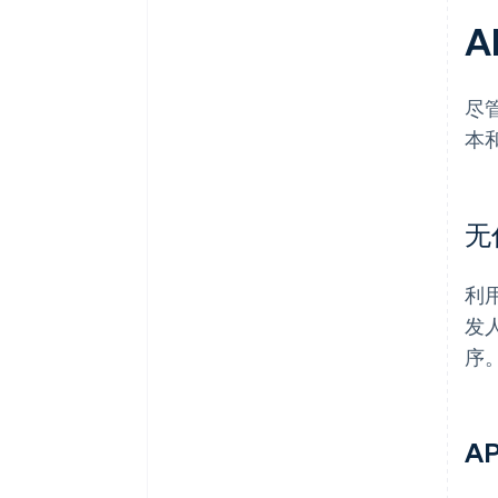
A
尽
本
无
利
发
序
AP