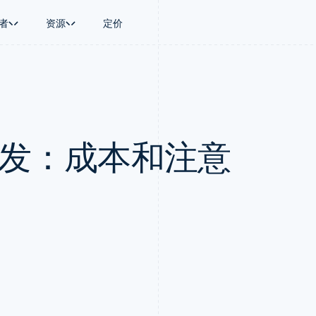
者
资源
定价
景
指南
按行业
公司
资金管理
平台和交易市
商务
持
接受线上付款
AI 企业
产品路线图
Global Payouts
Connect
币
持方案
实施预置结账流程
创作者经济
Sessions 年度大会
向第三方打款
平台支付
务
务
构建平台或交易市场
游戏
招聘
Crypto
用开发：成本和注意
金融
管理订阅
酒店、旅游与休闲
资讯中心
钱包、稳定币发行和发卡基础设
动化
提供按用量计费
保险
Stripe Press
施
企业
发行稳定币支持的支付卡
媒体与娱乐
支付
通过智能体配置和管理服务
非营利组织
场
专业服务
理
公共部门
零售
化
on