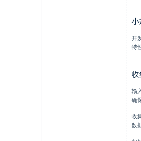
小
开
特
收
输
确
收
数