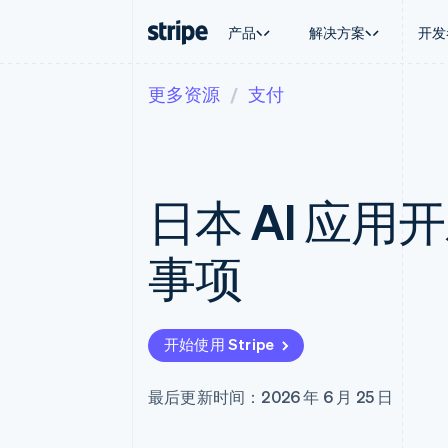
产品
解决方案
开发
更多资源
支付
按企业阶段
文档
学习
按应用场
支持
支付
营收
大型企业
Stripe 文档
博客
智能体
获取支
Payments
Billing
初创企业
API 参考文档
客户案例
加密货
托管支
在线支付
经常性收入
库与 SDK
指南
电子商
专业服
Managed Payments
Metronome
Stripe Apps
日本 AI 应
嵌入式
备案商家解决方案
按用量计费
财务自
Payment links
Subscriptions
全球化
无代码支付
订阅管理
应用内
事项
Checkout
Invoicing
交易市
预构建支付界面
一次性或定期账单
资金管
Elements
Tax
平台
灵活的 UI 组件
销售税和增值税自动
SaaS
Payment methods
Revenue Recogniti
开始使用 Stripe
接入 125+ 种支付方式
会计自动化
Terminal
Stripe Sigma
线下支付
自定义报告
最后更新时间：2026 年 6 月 25 日
Authorization Boost
Data Pipeline
支付成功率优化
数据同步
Link