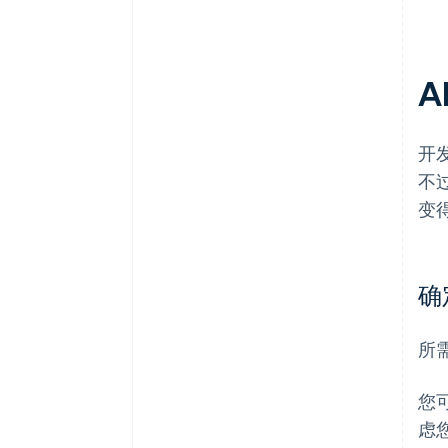
A
开
不
变
确
所
您
虑