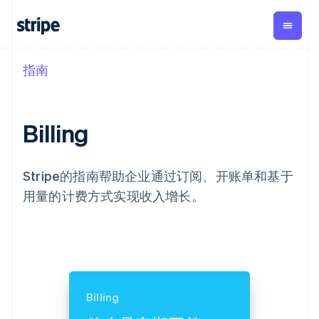
指南
按企业阶段
文档
学习
支付
营收
资金管
平台
理
易市
大型企业
Stripe 文档
博客
Payments
Billing
初创企业
API 参考文档
客户案例
在线支付
经常性收入
Billing
Global
Conn
库与 SDK
指南
Managed
Metronome
Payouts
Stripe Apps
Payments
按用量计费
平台
备案商家解决
Subscriptions
向第三
按应用场景
Stripe的指南帮助企业通过订阅、开账单和基于
方案
方打款
支持
订阅管理
Payment links
Crypto
用量的计费方式实现收入增长。
指南
智能体商务
Invoicing
钱包、
加密货币
获取支持
无代码支付
一次性或定期
稳定币
电子商务
接受线上付款
托管支持方案
Checkout
账单
发行和
嵌入式金融
实施预置结账流程
专业服务
预构建支付界
Tax
发卡基
财务自动化
构建平台或交易市场
面
销售税和增值
础设施
全球化企业
管理订阅
Elements
税自动化
应用内支付
提供按用量计费
灵活的 UI 组件
Revenue
交易市场
发行稳定币支持的支付卡
Payment
Recognition
Billing
公司
资金管理
通过智能体配置和管理服
methods
会计自动化
平台
务