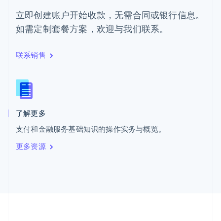
ไทย
English
立即创建账户开始收款，无需合同或银行信息。
希腊
如需定制套餐方案，欢迎与我们联系。
English
西班牙
Español
English
联系销售
新加坡
English
简体中文
新西兰
English
匈牙利
English
了解更多
意大利
支付和金融服务基础知识的操作实务与概览。
Italiano
English
印度
更多资源
English
英国
English
直布罗陀
English
中国内地
简体中文
English
中国香港特别行政区