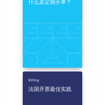
什么是定期开单？
接入 125+ 种支
Stripe Sigma
产品路线图
SaaS
付方式
自定义报告
Sessions 年度大会
Terminal
Data Pipeline
招聘
线下支付
数据同步
资讯中心
Authorization
资源
Stripe Press
Boost
按行业
支付成功率优
应用集成
化
AI 企业
代码示例
Link
创作者经济
开发者博客
联系
加速结账
游戏
API 状态
酒店、旅游与休闲
联系销售
保险
成为合作伙伴
媒体与娱乐
非营利组织
更多
专业服务
Product roadmap
公共部门
了解未来规划
零售
Radar
欺诈防范
Billing
Atlas
生态系统
法国开票最佳实践
初创企业注册
合作伙伴
Climate
Stripe App Marketplace
碳移除