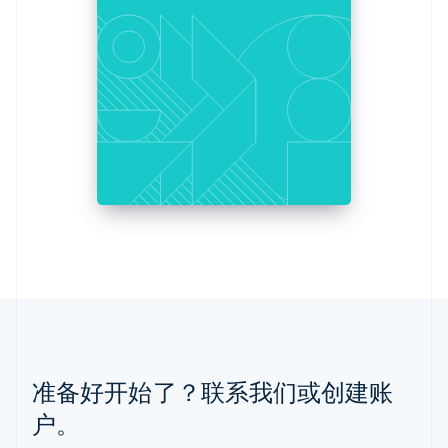
English
简体中文
美国
English
Español
简体中文
墨西哥
Español
English
挪威
English
葡萄牙
Português
English
日本
日本語
English
瑞典
Svenska
English
瑞士
Deutsch
Français
Italiano
English
塞浦路斯
English
斯洛伐克
准备好开始了？联系我们或创建账
English
斯洛文尼亚
户。
English
Italiano
泰国