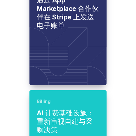
芬兰
Marketplace 合作伙
English
Svenska
荷兰
伴在 Stripe 上发送
Nederlands
English
电子账单
加拿大
English
Français
捷克
English
克罗地亚
English
Italiano
拉脱维亚
English
立陶宛
English
列支敦士登
Deutsch
English
卢森堡
Billing
Français
Deutsch
English
罗马尼亚
AI 计费基础设施：
English
重新审视自建与采
马尔他
购决策
English
马来西亚