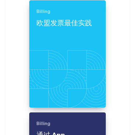
爱尔兰
English
Billing
爱沙尼亚
English
欧盟发票最佳实践
奥地利
Deutsch
English
澳大利亚
English
巴西
Português
English
保加利亚
English
比利时
Nederlands
Français
Deutsch
English
波兰
English
丹麦
English
德国
Deutsch
English
法国
Billing
Français
English
通过 App