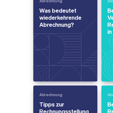
Optimierung der
Datensynchronisier
Abrechnung
Ab
Autorisierungsraten
Was bedeutet
B
Link
Beschleunigter Bezahlvorgang
wiederkehrende
Ve
Financial Connections
Abrechnung?
R
Verbundene Finanzdaten
in
Abrechnung
Ab
Tipps zur
B
Rechnungsstellung
R