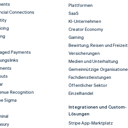
ments
Plattformen
ncial Connections
SaaS
tity
KI-Unternehmen
icing
Creator Economy
ing
Gaming
Bewirtung, Reisen und Freizeit
aged Payments
Versicherungen
ungslinks
Medien und Unterhaltung
ments
Gemeinnützige Organisatione
outs
Fachdienstleistungen
ar
Öffentlicher Sektor
enue Recognition
Einzelhandel
pe Sigma
Integrationen und Custom-
Lösungen
inal
Stripe App-Marktplatz
asury