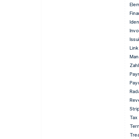
Ele
Fina
Iden
Invo
Issu
Link
Man
Zahl
Pay
Pay
Rad
Rev
Stri
Tax
Term
Tre