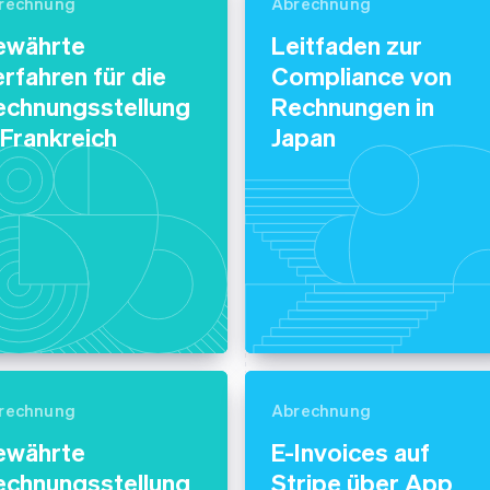
ung
rechnung
Abrechnung
ewährte
Leitfaden zur
rfahren für die
Compliance von
echnungsstellung
Rechnungen in
 Frankreich
Japan
rechnung
Abrechnung
ewährte
E-Invoices auf
echnungsstellung
Stripe über App