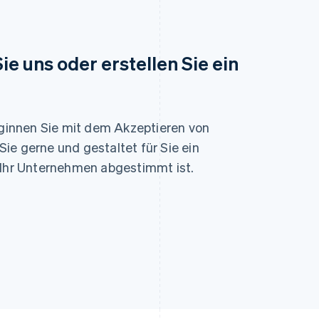
ie uns oder erstellen Sie ein
Indien
Mexiko
English
Español
English
Irland
Neuseeland
English
English
beginnen Sie mit dem Akzeptieren von
Italien
Niederlande
Italiano
English
Nederlands
English
ie gerne und gestaltet für Sie ein
Japan
Norwegen
 Ihr Unternehmen abgestimmt ist.
日本語
English
English
Kanada
Österreich
English
Français
Deutsch
English
Kroatien
Polen
English
Italiano
English
Lettland
Portugal
English
Português
English
Liechtenstein
Rumänien
Deutsch
English
English
Litauen
Schweden
English
Svenska
English