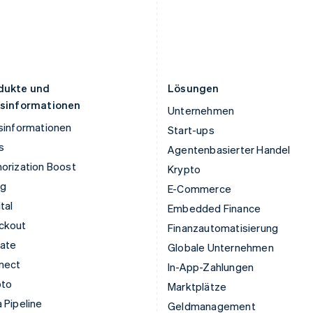
Luxemburg
Schweiz
Français
Deutsch
English
Deutsch
Français
Italiano
English
Malaysia
Singapur
English
简体中文
English
简体中文
Malta
Slowakei
English
English
dukte und
Lösungen
isinformationen
Unternehmen
sinformationen
Start-ups
s
Agentenbasierter Handel
orization Boost
Krypto
ng
E-Commerce
tal
Embedded Finance
ckout
Finanzautomatisierung
mate
Globale Unternehmen
nect
In-App-Zahlungen
pto
Marktplätze
 Pipeline
Geldmanagement