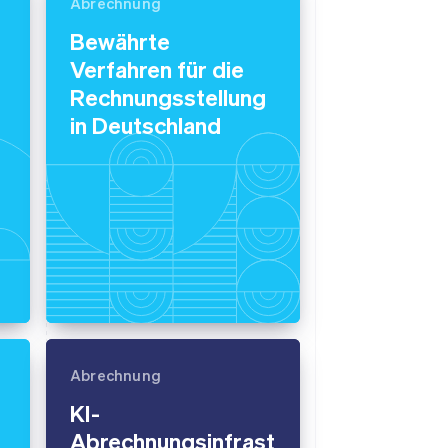
Abrechnung
Bewährte
Verfahren für die
Stripe-Sessions 2026
Erfahren Sie, wie Stripe
Rechnungsstellung
Lösungen für die
in Deutschland
Wirtschaftsinfrastruktur
für KI aufbaut.
Jetzt ansehen
Abrechnung
KI-
Abrechnungsinfrast