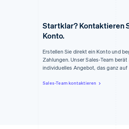
Startklar? Kontaktieren S
Australien
Konto.
English
Belgien
Nederlands
Français
Deutsch
English
Erstellen Sie direkt ein Konto und 
Brasilien
Português
English
Zahlungen. Unser Sales-Team berät S
Bulgarien
individuelles Angebot, das ganz auf
English
Dänemark
English
Sales-Team kontaktieren
Deutschland
Deutsch
English
Estland
English
Festlandchina
简体中文
English
Finnland
English
Svenska