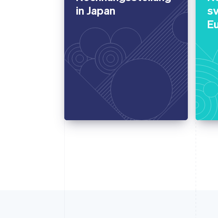
in Japan
sv
E