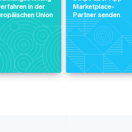
erfahren in der
Marketplace-
uropäischen Union
Partner senden