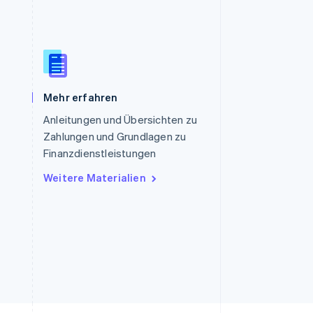
Slowenien
English
Italiano
Sonderverwaltungsregion
Mehr erfahren
Hongkong, China
Anleitungen und Übersichten zu
English
简体中文
Zahlungen und Grundlagen zu
Spanien
Finanzdienstleistungen
Español
English
Thailand
Weitere Materialien
ไทย
English
Tschechische Republik
English
Ungarn
English
Vereinigte Arabische Emirate
English
Vereinigte Staaten
English
Español
简体中文
Vereinigtes Königreich