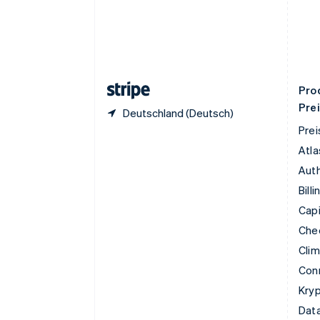
Frankreich
Français
English
Gibraltar
English
Griechenland
English
Pro
Pre
Deutschland (Deutsch)
Prei
Atla
Auth
Billi
Capi
Che
Cli
Con
Kry
Data