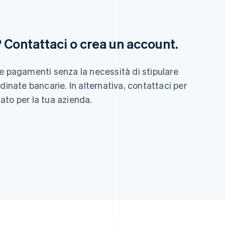
Finlandia
Lussemburgo
? Contattaci o crea un account.
English
Svenska
Français
Deutsch
English
Francia
Malaysia
Français
English
English
简体中文
e pagamenti senza la necessità di stipulare
Germania
Malta
Deutsch
English
English
dinate bancarie. In alternativa, contattaci per
Giappone
Messico
ato per la tua azienda.
日本語
English
Español
English
Gibilterra
Norvegia
English
English
Grecia
Nuova Zelanda
English
English
India
Paesi Bassi
English
Nederlands
English
Irlanda
Polonia
English
English
Italia
Portogallo
Italiano
English
Português
English
Lettonia
RAS di Hong Kong, Cina
English
English
简体中文