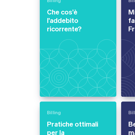
Billing
Bil
Link
Che cos'è
Mi
Pagamento accelerato
Financial Connections
l'addebito
fa
Conti finanziari collegati
ricorrente?
Fr
Billing
Bil
Pratiche ottimali
Be
per la
ma