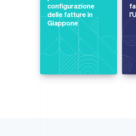
configurazione
fa
delle fatture in
l'
Giappone