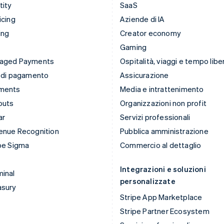
tity
SaaS
icing
Aziende di IA
ing
Creator economy
Gaming
aged Payments
Ospitalità, viaggi e tempo libe
 di pagamento
Assicurazione
ments
Media e intrattenimento
outs
Organizzazioni non profit
ar
Servizi professionali
enue Recognition
Pubblica amministrazione
pe Sigma
Commercio al dettaglio
Integrazioni e soluzioni
inal
personalizzate
asury
Stripe App Marketplace
Stripe Partner Ecosystem