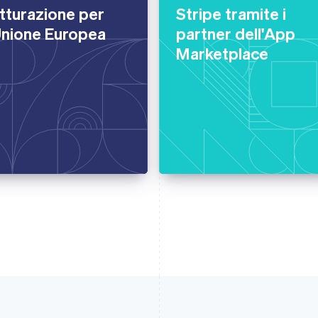
tturazione per
Stripe tramite i
Unione Europea
partner dell'App
Marketplace