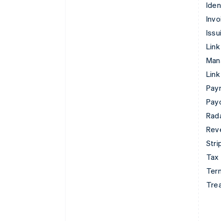
Iden
Invo
Issu
Link
Man
Link
Pay
Pay
Rad
Rev
Stri
Tax
Term
Tre