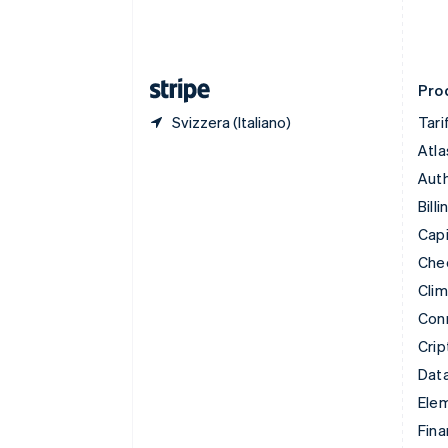
Emirati Arabi Uniti
English
Estonia
English
Prod
Svizzera (Italiano)
Tari
Atla
Auth
Billi
Capi
Che
Cli
Con
Crip
Data
Ele
Fina