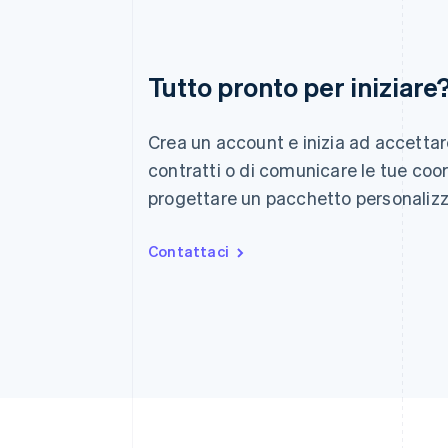
Australia
Tutto pronto per iniziare
English
Austria
Deutsch
English
Crea un account e inizia ad accettar
Belgio
Nederlands
Français
Deutsch
English
contratti o di comunicare le tue coor
Brasile
progettare un pacchetto personalizz
Português
English
Bulgaria
English
Contattaci
Canada
English
Français
Cina continentale
简体中文
English
Cipro
English
Croazia
English
Italiano
Danimarca
English