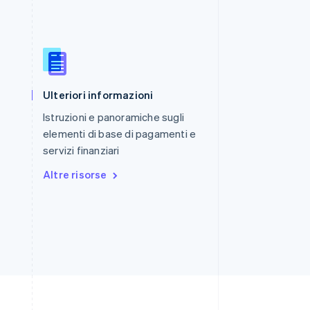
Romania
English
Singapore
English
简体中文
Ulteriori informazioni
Slovacchia
English
Istruzioni e panoramiche sugli
Slovenia
elementi di base di pagamenti e
English
Italiano
servizi finanziari
Spagna
Español
English
Altre risorse
Stati Uniti
English
Español
简体中文
Svezia
Svenska
English
Svizzera
Deutsch
Français
Italiano
English
Thailandia
ไทย
English
Ungheria
English