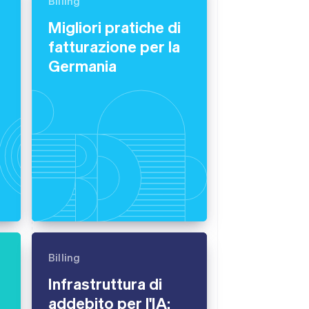
Billing
Migliori pratiche di
fatturazione per la
Stripe Sessions 2026
Scopri come Stripe sta
Germania
costruendo
l'infrastruttura
economica per l'IA.
Guarda ora
Billing
Infrastruttura di
addebito per l'IA: