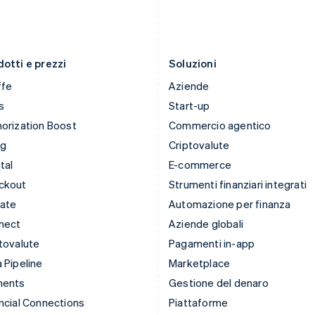
Liechtenstein
Regno Unito
Deutsch
English
English
Lituania
Repubblica Ceca
English
English
otti e prezzi
Soluzioni
ffe
Aziende
s
Start-up
orization Boost
Commercio agentico
ng
Criptovalute
tal
E-commerce
ckout
Strumenti finanziari integrati
mate
Automazione per finanza
nect
Aziende globali
tovalute
Pagamenti in-app
 Pipeline
Marketplace
ments
Gestione del denaro
ncial Connections
Piattaforme