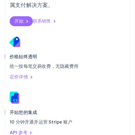
属支付解决方案。
塞浦路斯
English
斯洛伐克
开始
联系销售
English
斯洛文尼亚
English
Italiano
泰国
ไทย
English
希腊
价格始终透明
English
统一按每笔交易收费，无隐藏费用
西班牙
Español
English
定价详情
新加坡
English
简体中文
新西兰
English
匈牙利
English
开始您的集成
意大利
10 分钟开通并运营 Stripe 账户
Italiano
English
印度
API 参考
English