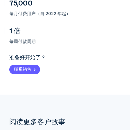
75,000
每月付费用户（自 2022 年起）
1 倍
阿联酋
English
每周付款周期
爱尔兰
English
爱沙尼亚
准备好开始了？
English
奥地利
联系销售
Deutsch
English
澳大利亚
English
巴西
Português
English
保加利亚
English
比利时
Nederlands
Français
Deutsch
English
阅读更多客户故事
波兰
English