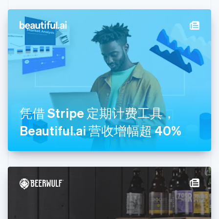
丹麦
English
德国
Deutsch
English
法国
Français
English
芬兰
English
Svenska
荷兰
Nederlands
English
凭借 Stripe 定期计费工具，
加拿大
English
Français
Beautiful.ai 营收增幅超 40%
捷克
English
克罗地亚
English
Italiano
拉脱维亚
English
立陶宛
English
列支敦士登
Deutsch
English