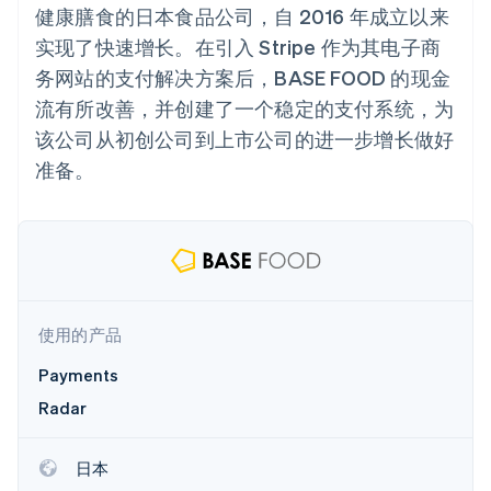
125+
Stripe Sigma
产品路线图
健康膳食的日本食品公司，自 2016 年成立以来
SaaS
自定义报告
Terminal
Sessions 年度大会
实现了快速增长。在引入 Stripe 作为其电子商
线下支付
Data Pipeline
招聘
数据同步
Authorization
资源
新闻编辑室
务网站的支付解决方案后，BASE FOOD 的现金
Boost
Stripe Press
支付成功率优
流有所改善，并创建了一个稳定的支付系统，为
按行业
应用程序集成
化
代码示例
该公司从初创公司到上市公司的进一步增长做好
Link
AI 企业
开发者博客
加速结账
准备。
创作者经济
API 状态
联系
游戏
酒店、旅游与休闲
联系销售
保险
成为合作伙伴
媒体与娱乐
更多
非营利组织
Product roadmap
专业服务
了解未来规划
公共部门
零售
使用的产品
Radar
欺诈防范
Payments
Atlas
Radar
初创企业注册
生态系统
Climate
合作伙伴
碳移除
日本
Stripe App Marketplace