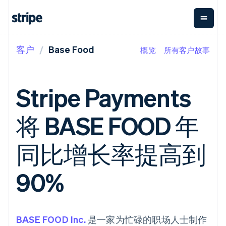
客户
Base Food
概览
所有客户故事
按企业阶段
文档
学习
支付
营收
资金管
平台
理
易市
大型企业
Stripe 文档
博客
Payments
Billing
初创企业
API 参考文档
客户案例
Stripe Payments
在线支付
经常性收入
Global
Conn
库与 SDK
指南
Managed
Metronome
Payouts
Stripe Apps
Payments
按用量计费
平台
将 BASE FOOD 年
备案商家解决
Subscriptions
向第三
按应用场景
方案
方打款
支持
订阅管理
Payment links
Crypto
指南
智能体商务
同比增长率提高到
Invoicing
钱包、
加密货币
获取支持
无代码支付
一次性或定期
稳定币
电子商务
接受线上付款
管理支持方案
Checkout
账单
发行和
嵌入式金融
实施预建结账流程
专业服务
90%
预构建支付界
Tax
发卡基
财务自动化
构建平台或交易市场
面
销售税和增值
础设施
全球化企业
管理订阅
Elements
税自动化
应用内支付
提供按用量计费
灵活的 UI 组件
Revenue
交易市场
发行稳定币支持的支付卡
支付方式
Recognition
公司
资金管理
使用代理预配和管理服务
BASE FOOD Inc.
Access to
是一家为忙碌的职场人士制作
会计自动化
平台