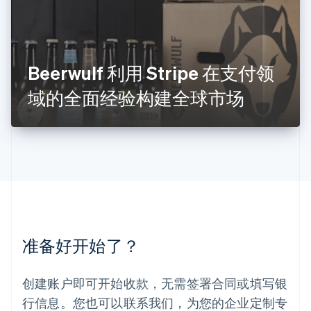
卢森堡
Français
Deutsch
English
罗马尼亚
English
Beerwulf 利用 Stripe 在支付领
马尔他
English
域的全面经验构建全球市场
马来西亚
English
简体中文
美国
English
Español
简体中文
墨西哥
Español
English
挪威
English
葡萄牙
Português
English
准备好开始了？
日本
日本語
English
瑞典
创建账户即可开始收款，无需签署合同或填写银
Svenska
English
瑞士
行信息。您也可以联系我们，为您的企业定制专
Deutsch
Français
Italiano
English