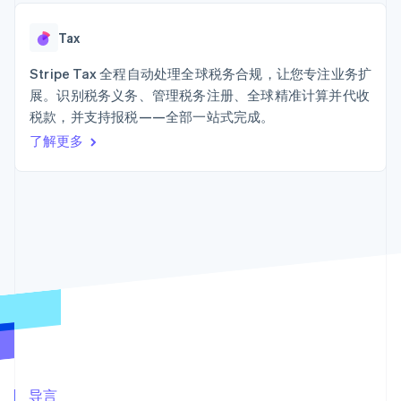
Authorization
Stripe Sigma
产品路线图
SaaS
Boost
自定义报告
Sessions 年度大会
支付成功率优
Data Pipeline
Tax
招聘
化
数据同步
资讯中心
Link
资源
Stripe Tax 全程自动处理全球税务合规，让您专注业务扩
Stripe Press
加速结账
按行业
展。识别税务义务、管理税务注册、全球精准计算并代收
应用集成
税款，并支持报税——全部一站式完成。
AI 企业
代码示例
创作者经济
开发者博客
了解更多
联系
游戏
API 状态
更多
酒店、旅游与休闲
联系销售
Product roadmap
保险
成为合作伙伴
了解未来规划
媒体与娱乐
非营利组织
Radar
专业服务
欺诈防范
公共部门
Atlas
零售
初创企业注册
Climate
碳移除
生态系统
合作伙伴
Stripe App Marketplace
导言