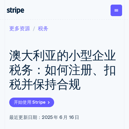
更多资源
税务
按企业阶段
文档
学习
支付
营收
资金管
平台
理
易市
大型企业
Stripe 文档
博客
Payments
Billing
初创企业
API 参考文档
客户案例
澳大利亚的小型企业
在线支付
经常性收入
Global
Conn
库与 SDK
指南
Payment links
Metronome
Payouts
Stripe Apps
按用量计费
平台
税务：如何注册、扣
无代码支付
Subscriptions
向第三
按应用场景
Checkout
方打款
支持
预构建支付界
订阅管理
Crypto
税并保持合规
指南
智能体商务
面
Invoicing
钱包、
加密货币
获取支持
一次性或定期
Elements
稳定币
电子商务
接受线上付款
托管支持方案
灵活的 UI 组件
账单
发行和
嵌入式金融
实施预置结账流程
专业服务
Payment
Tax
发卡基
开始使用 Stripe
财务自动化
构建平台或交易市场
methods
销售税和增值
础设施
全球化企业
管理订阅
接入 125+ 种支
税自动化
应用内支付
提供按用量计费
付方式
Revenue
最近更新日期：2025 年 6 月 16 日
交易市场
发行稳定币支持的支付卡
Terminal
Recognition
公司
资金管理
通过智能体配置和管理服
线下支付
会计自动化
平台
务