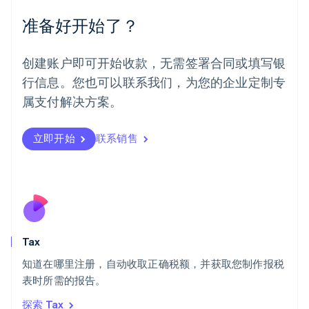
English
Español
简体中文
墨西哥
准备好开始了？
Español
English
挪威
English
创建账户即可开始收款，无需签署合同或填写银
葡萄牙
行信息。您也可以联系我们，为您的企业定制专
Português
English
日本
属支付解决方案。
日本語
English
瑞典
立即开始
联系销售
Svenska
English
瑞士
Deutsch
Français
Italiano
English
塞浦路斯
English
斯洛伐克
English
斯洛文尼亚
Tax
English
Italiano
知道在哪里注册，自动收取正确税额，并获取您制作报税
泰国
ไทย
English
表时所需的报告。
希腊
探索 Tax
English