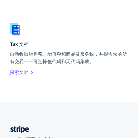
西班牙
Español
English
新加坡
English
简体中文
新西兰
English
Tax 文档
匈牙利
English
自动收取销售税、增值税和商品及服务税，并报告您的所
意大利
有交易——可选择低代码和无代码集成。
Italiano
English
印度
探索文档
English
英国
English
直布罗陀
English
中国内地
简体中文
English
中国香港特别行政区
English
简体中文