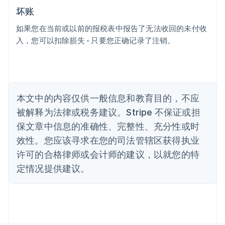
English
坏账
奥地利
Deutsch
English
如果您在当前或以前的报税表中报告了无法收回的未付收
澳大利亚
入，您可以扣除损失 - 只要您正确记录了注销。
English
巴西
Português
English
保加利亚
English
比利时
本文中的内容仅供一般信息和教育目的，不应
Nederlands
Français
Deutsch
English
被解释为法律或税务建议。Stripe 不保证或担
波兰
English
保文章中信息的准确性、完整性、充分性或时
丹麦
效性。您应该寻求在您的司法管辖区获得执业
English
德国
许可的合格律师或会计师的建议，以就您的特
Deutsch
English
定情况提供建议。
法国
Français
English
芬兰
English
Svenska
荷兰