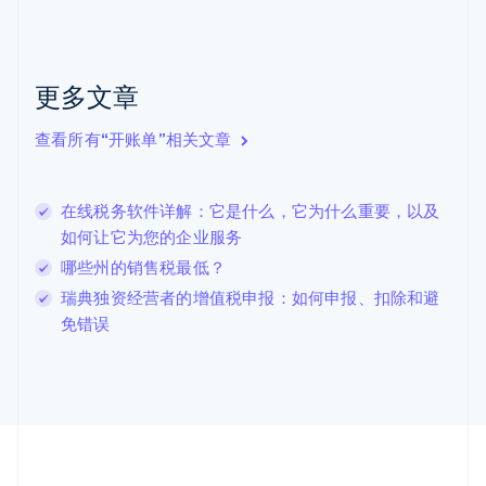
Nederlands
English
加拿大
English
Français
捷克
更多文章
English
克罗地亚
English
Italiano
查看所有“开账单”相关文章
拉脱维亚
English
立陶宛
在线税务软件详解：它是什么，它为什么重要，以及
English
如何让它为您的企业服务
列支敦士登
Deutsch
English
哪些州的销售税最低？
卢森堡
瑞典独资经营者的增值税申报：如何申报、扣除和避
Français
Deutsch
English
免错误
罗马尼亚
English
马尔他
English
马来西亚
English
简体中文
美国