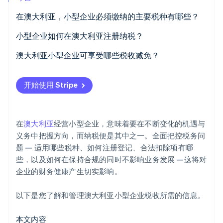
在澳大利亚，小型企业必须缴纳的主要税种有哪些？
Stripe Sessions 2026
了解 Stripe 如何为 AI 构建经济基础设施。
立即观看
所得税
小型企业如何在澳大利亚注册纳税？
商品及服务税
TFN
澳大利亚小型企业可享受哪些税收减免？
ABN
PAYG
一般业务开支
开始使用 Stripe
商品及服务税
工资税
折旧和资产注销
PAYG 预扣税
FBT
即时资产注销
在
澳大利亚
经营小型企业，意味着要在不断变化的机遇与
其他税种
FBT
小企业所得税抵消
义务中把握方向，而纳税便是其中之一。全面把控税务问
题 — 适用哪些税种、如何注册登记、合法扣除项有哪
州税务登记
资本利得税优惠
些，以及如何在保持合规的同时不影响业务发展 —这将对
其他扣除和优惠
企业的财务健康产生切实影响。
以下是您了解和管理澳大利亚小型企业税收所需的信息。
本文内容