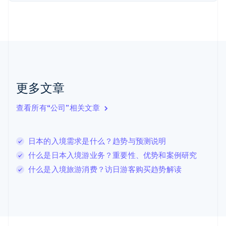
Nederlands
English
加拿大
English
Français
捷克
English
克罗地亚
English
Italiano
拉脱维亚
更多文章
English
立陶宛
查看所有“公司”相关文章
English
列支敦士登
Deutsch
English
卢森堡
日本的入境需求是什么？趋势与预测说明
Français
Deutsch
English
什么是日本入境游业务？重要性、优势和案例研究
罗马尼亚
什么是入境旅游消费？访日游客购买趋势解读
English
马尔他
English
马来西亚
English
简体中文
美国