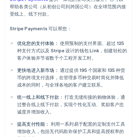
帮助各类公司（从初创公司到跨国公司）在全球范围内接
受线上、线下付款。
Stripe Payments 可以帮您：
优化您的支付体验：
使用预制的支付界面、超过 125
种支付方式以及 Stripe 设计的钱包 Link，创建轻松的
客户体验并节省数千个工程开发工时。
更快地进入新市场：
通过提供 195 个国家和 135 种货
币的跨境支付选择，在管理多币种交易时简化并降低
成本的同时，与全球各地的客户建立联系。
统一线上和线下付款：
打造无缝衔接的购物体验，通
过整合线上线下付款，实现个性化互动、奖励客户忠
阿联酋
诚度并增加收入。
English
爱尔兰
提高支付性能：
利用一系列易于配置的定制支付工具
English
增加收入，包括无代码欺诈保护工具和提高授权率的
爱沙尼亚