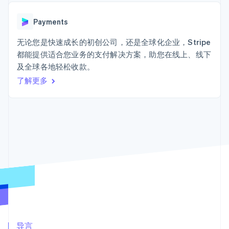
Authorization
Stripe Sigma
产品路线图
SaaS
Boost
自定义报告
Sessions 年度大会
支付成功率优
Data Pipeline
Payments
招聘
化
数据同步
资讯中心
Link
资源
无论您是快速成长的初创公司，还是全球化企业，Stripe
Stripe Press
加速结账
按行业
都能提供适合您业务的支付解决方案，助您在线上、线下
应用集成
及全球各地轻松收款。
AI 企业
代码示例
创作者经济
开发者博客
了解更多
联系
游戏
API 状态
更多
酒店、旅游与休闲
联系销售
Product roadmap
保险
成为合作伙伴
了解未来规划
媒体与娱乐
非营利组织
Radar
专业服务
欺诈防范
公共部门
Atlas
零售
初创企业注册
Climate
碳移除
生态系统
合作伙伴
Stripe App Marketplace
导言