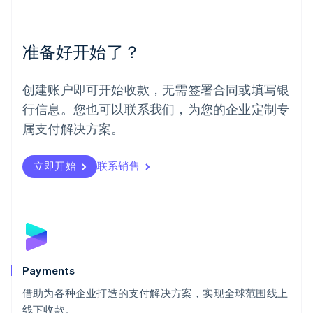
English
Español
简体中文
墨西哥
Español
English
准备好开始了？
挪威
English
葡萄牙
创建账户即可开始收款，无需签署合同或填写银
Português
English
行信息。您也可以联系我们，为您的企业定制专
日本
日本語
English
属支付解决方案。
瑞典
Svenska
English
瑞士
立即开始
联系销售
Deutsch
Français
Italiano
English
塞浦路斯
English
斯洛伐克
English
斯洛文尼亚
English
Italiano
Payments
泰国
ไทย
English
借助为各种企业打造的支付解决方案，实现全球范围线上
希腊
线下收款。