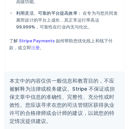
高级功能。
English
奥地利
利用灵活、可靠的平台提高效率：
在专为与您共同发
Deutsch
English
展而设计的平台上成长，其正常运行率高达
澳大利亚
99.999%，可靠性在行业内无与伦比。
English
巴西
Português
English
了解
Stripe Payments
如何帮助您优化线上和线下付
保加利亚
款，或立即
注册
。
English
比利时
Nederlands
Français
Deutsch
English
波兰
English
丹麦
本文中的内容仅供一般信息和教育目的，不应
English
被解释为法律或税务建议。Stripe 不保证或担
德国
保文章中信息的准确性、完整性、充分性或时
Deutsch
English
法国
效性。您应该寻求在您的司法管辖区获得执业
Français
English
许可的合格律师或会计师的建议，以就您的特
芬兰
定情况提供建议。
English
Svenska
荷兰