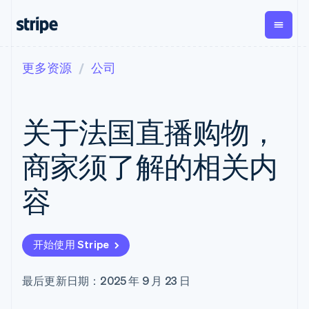
更多资源
公司
按企业阶段
文档
学习
支付
营收
资金管
平台
理
易市
大型企业
Stripe 文档
博客
Payments
Billing
初创企业
API 参考文档
客户案例
关于法国直播购物，
在线支付
经常性收入
Global
Conn
库与 SDK
指南
Payment links
Metronome
Payouts
Stripe Apps
按用量计费
平台
商家须了解的相关内
无代码支付
Subscriptions
向第三
按应用场景
Checkout
方打款
支持
预构建支付界
订阅管理
Crypto
容
指南
智能体商务
面
Invoicing
钱包、
加密货币
获取支持
一次性或定期
Elements
稳定币
电子商务
接受线上付款
托管支持方案
灵活的 UI 组件
账单
发行和
嵌入式金融
实施预置结账流程
专业服务
Payment
Tax
发卡基
开始使用 Stripe
财务自动化
构建平台或交易市场
methods
销售税和增值
础设施
全球化企业
管理订阅
接入 125+ 种支
税自动化
应用内支付
提供按用量计费
付方式
Revenue
最后更新日期：2025 年 9 月 23 日
交易市场
发行稳定币支持的支付卡
Terminal
Recognition
公司
资金管理
通过智能体配置和管理服
线下支付
会计自动化
平台
务