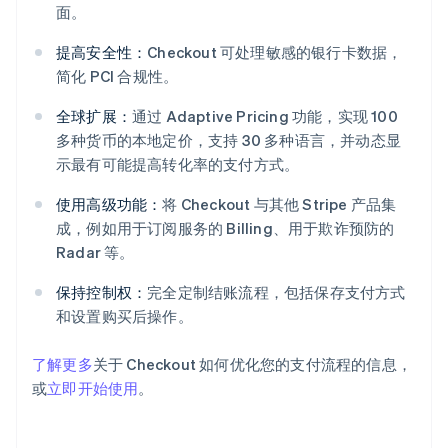
面。
提高安全性：
Checkout 可处理敏感的银行卡数据，
简化 PCI 合规性。
全球扩展：
通过 Adaptive Pricing 功能，实现 100
多种货币的本地定价，支持 30 多种语言，并动态显
示最有可能提高转化率的支付方式。
阿联酋
使用高级功能：
将 Checkout 与其他 Stripe 产品集
English
爱尔兰
成，例如用于订阅服务的 Billing、用于欺诈预防的
English
Radar 等。
爱沙尼亚
English
保持控制权：
完全定制结账流程，包括保存支付方式
奥地利
和设置购买后操作。
Deutsch
English
澳大利亚
了解更多
关于 Checkout 如何优化您的支付流程的信息，
English
巴西
或
立即开始使用
。
Português
English
保加利亚
English