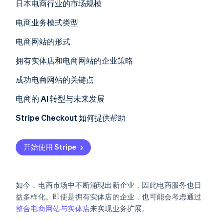
日本电商行业的市场规模
Stripe Sessions 2026
电商业务模式类型
了解 Stripe 如何为 AI 构建经济基础设施。
立即观看
电商网站的形式
电商平台
拥有实体店和电商网站的企业策略
独立电商网站
全渠道
成功电商网站的关键点
跨境电商
线上线下融合 (OMO)
开展调研并分析数据
电商的 AI 转型与未来发展
提升客户参与度
Stripe Checkout 如何提供帮助
在多个电商平台开设店铺
开始使用 Stripe
注重便利性
跟进客户
如今，电商市场中不断涌现出新企业，因此电商服务也日
益多样化。即使是拥有实体店的企业，也可能会考虑通过
整合电商网站与实体店
来实现业务扩展。