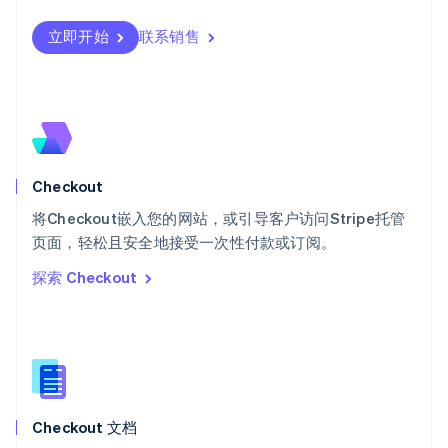
瑞典
立即开始
联系销售
Svenska
English
瑞士
Deutsch
Français
Italiano
English
塞浦路斯
English
斯洛伐克
English
斯洛文尼亚
Checkout
English
Italiano
将Checkout嵌入您的网站，或引导客户访问Stripe托管
泰国
ไทย
English
页面，轻松且安全地接受一次性付款或订阅。
希腊
探索 Checkout
English
西班牙
Español
English
新加坡
English
简体中文
新西兰
English
Checkout 文档
匈牙利
English