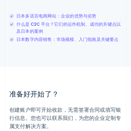
立陶宛
English
日本多语言电商网站：企业的优势与劣势
列支敦士登
Deutsch
English
什么是 C2C 平台？它们的运作机制、成功的关键点以
卢森堡
及日本的案例
Français
Deutsch
English
日本数字内容销售：市场规模、入门指南及关键要点
罗马尼亚
English
马尔他
English
马来西亚
English
简体中文
美国
English
Español
简体中文
墨西哥
准备好开始了？
Español
English
挪威
English
创建账户即可开始收款，无需签署合同或填写银
葡萄牙
行信息。您也可以联系我们，为您的企业定制专
Português
English
日本
属支付解决方案。
日本語
English