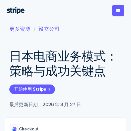
更多资源
设立公司
按企业阶段
文档
学习
支付
营收
资金管
平台
理
易市
大型企业
Stripe 文档
博客
Payments
Billing
初创企业
API 参考文档
客户案例
日本电商业务模式：
在线支付
经常性收入
Global
Conn
库与 SDK
指南
Payment links
Metronome
Payouts
Stripe Apps
按用量计费
平台
策略与成功关键点
无代码支付
Subscriptions
向第三
按应用场景
Checkout
方打款
支持
预构建支付界
订阅管理
Crypto
指南
智能体商务
面
Invoicing
钱包、
加密货币
获取支持
一次性或定期
Elements
开始使用 Stripe
稳定币
电子商务
接受线上付款
托管支持方案
灵活的 UI 组件
账单
发行和
嵌入式金融
实施预置结账流程
专业服务
Payment
Tax
发卡基
财务自动化
构建平台或交易市场
最后更新日期：2026 年 3 月 27 日
methods
销售税和增值
础设施
全球化企业
管理订阅
接入 125+ 种支
税自动化
应用内支付
提供按用量计费
付方式
Revenue
交易市场
发行稳定币支持的支付卡
Terminal
Recognition
公司
资金管理
通过智能体配置和管理服
线下支付
会计自动化
Checkout
平台
务