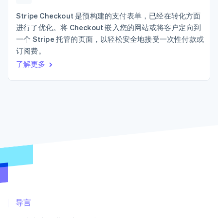
Authorization
Stripe Sigma
产品路线图
SaaS
Boost
自定义报告
Sessions 年度大会
Stripe Checkout 是预构建的支付表单，已经在转化方面
支付成功率优
Data Pipeline
招聘
进行了优化。将 Checkout 嵌入您的网站或将客户定向到
化
数据同步
资讯中心
Link
资源
一个 Stripe 托管的页面，以轻松安全地接受一次性付款或
Stripe Press
加速结账
按行业
订阅费。
应用集成
了解更多
AI 企业
代码示例
创作者经济
开发者博客
联系
游戏
API 状态
更多
酒店、旅游与休闲
联系销售
Product roadmap
保险
成为合作伙伴
了解未来规划
媒体与娱乐
非营利组织
Radar
专业服务
欺诈防范
公共部门
Atlas
零售
初创企业注册
Climate
碳移除
生态系统
合作伙伴
导言
Stripe App Marketplace