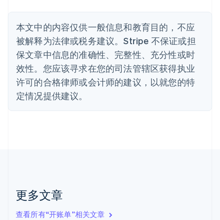
比利时
Nederlands
Français
Deutsch
English
本文中的内容仅供一般信息和教育目的，不应
波兰
被解释为法律或税务建议。Stripe 不保证或担
English
丹麦
保文章中信息的准确性、完整性、充分性或时
English
效性。您应该寻求在您的司法管辖区获得执业
德国
Deutsch
English
许可的合格律师或会计师的建议，以就您的特
法国
定情况提供建议。
Français
English
芬兰
English
Svenska
荷兰
Nederlands
English
加拿大
English
Français
捷克
English
克罗地亚
更多文章
English
Italiano
拉脱维亚
查看所有“开账单”相关文章
English