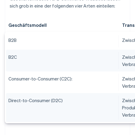
sich grob in eine der folgenden vier Arten einteilen:
Geschäftsmodell
Trans
B2B
Zwisc
B2C
Zwisc
Verbra
Consumer-to-Consumer (C2C):
Zwisc
Verbr
Direct-to-Consumer (D2C)
Zwisch
Produk
Verbr