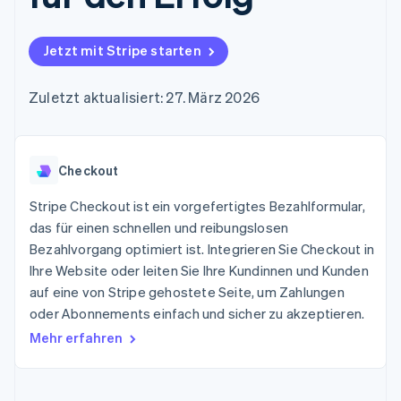
Data Pipeline
Geldmanagement
Marktplatz auf
Zugriff auf mehr als
Datensynchronisierung
Produkt-Roadmap
Plattformen
Grundlagen der
125
Stripe Sessions
SaaS
Abonnementverwaltung
Jetzt mit Stripe starten
Terminal
Karriere
Zahlungen vor Ort
Newsroom
So setzen Sie
Authorization
Stripe Press
nutzungsbasierte
Zuletzt aktualisiert: 27. März 2026
Boost
Abrechnung um
Nach Branche
Optimierung der
Stablecoin-gestützte
Autorisierungsraten
Karten ausgeben: So
Link
KI-Unternehmen
Kontakt
geht´s
Beschleunigter
Checkout
Creator Economy
Bereitstellung und
Bezahlvorgang
Gaming
Verwaltung von
Sales-Team
Financial
Bewirtung, Reisen und
Stripe Checkout ist ein vorgefertigtes Bezahlformular,
Diensten mit Agenten
kontaktieren
Connections
Freizeit
Partner werden
das für einen schnellen und reibungslosen
Verbundene
Versicherungen
Bezahlvorgang optimiert ist. Integrieren Sie Checkout in
Medien und
Finanzdaten
Unterhaltung
Ihre Website oder leiten Sie Ihre Kundinnen und Kunden
Ressourcen
Gemeinnützige
auf eine von Stripe gehostete Seite, um Zahlungen
Organisationen
oder Abonnements einfach und sicher zu akzeptieren.
Fachdienstleistungen
App-Integrationen
Mehr
Öffentlicher Sektor
Code-Beispiele
Mehr erfahren
Product roadmap
Einzelhandel
Entwickler-Blog
Ausblick
API-Status
Radar