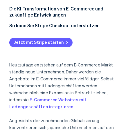
Zusammenführung von Online mit Offline (OMO)
Forschung betreiben und Daten analysieren
Die KI-Transformation von E-Commerce und
zukünftige Entwicklungen
Kundenbindung verbessern
So kann Sie Stripe Checkout unterstützen
Schaufensterfronten für mehrere E-Commerce-
Malls erstellen
Jetzt mit Stripe starten
Komfort im Fokus
Follow-up mit Kundinnen und Kunden
Heutzutage entstehen auf dem E-Commerce Markt
ständig neue Unternehmen. Daher werden die
Angebote im E-Commerce immer vielfältiger. Selbst
Unternehmen mit Ladengeschäften werden
wahrscheinlich eine Expansion in Betracht ziehen,
indem sie
E-Commerce Websites mit
Ladengeschäften integrieren
.
Angesichts der zunehmenden Globalisierung
konzentrieren sich japanische Unternehmen auf den