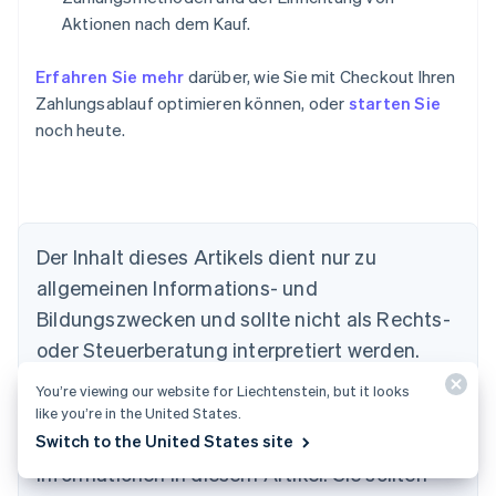
Aktionen nach dem Kauf.
Erfahren Sie mehr
darüber, wie Sie mit Checkout Ihren
Zahlungsablauf optimieren können, oder
starten Sie
noch heute.
Der Inhalt dieses Artikels dient nur zu
allgemeinen Informations- und
Bildungszwecken und sollte nicht als Rechts-
oder Steuerberatung interpretiert werden.
Australien
English
Stripe übernimmt keine Gewähr oder Garantie
You’re viewing our website for Liechtenstein, but it looks
Belgien
für die Richtigkeit, Vollständigkeit,
like you’re in the United States.
Nederlands
Français
Deutsch
English
Brasilien
Switch to the United States site
Angemessenheit oder Aktualität der
Português
English
Informationen in diesem Artikel. Sie sollten
Bulgarien