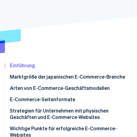
Betrugsprävention
Ecosystem
Atlas
Start-up-Gründung
Partner
Stripe App-Marktplatz
Climate
CO₂-Entnahme
Einführung
Stripe-Sessions 2026
Erfahren Sie, wie Stripe Lösungen für die Wirtschaft
Marktgröße der japanischen E-Commerce-Branche
Jetzt ansehen
Arten von E-Commerce-Geschäftsmodellen
E-Commerce-Seitenformate
E-Commerce-Malls
Strategien für Unternehmen mit physischen
Geschäften und E-Commerce-Websites
Eigenständige E-Commerce-Websites
Omnichannel
Wichtige Punkte für erfolgreiche E-Commerce-
Grenzüberschreitender E-Commerce:
Websites