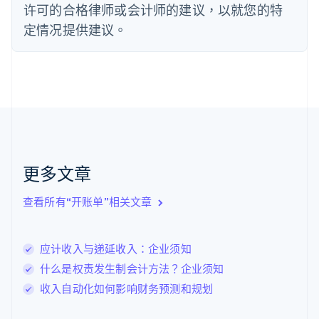
法国
许可的合格律师或会计师的建议，以就您的特
Français
English
定情况提供建议。
芬兰
English
Svenska
荷兰
Nederlands
English
加拿大
English
Français
捷克
English
克罗地亚
English
Italiano
更多文章
拉脱维亚
English
查看所有“开账单”相关文章
立陶宛
English
列支敦士登
应计收入与递延收入：企业须知
Deutsch
English
卢森堡
什么是权责发生制会计方法？企业须知
Français
Deutsch
English
收入自动化如何影响财务预测和规划
罗马尼亚
English