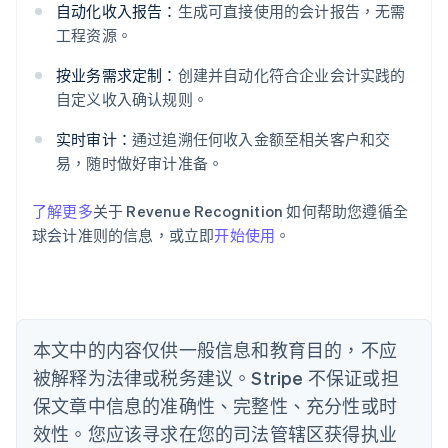
阿联酋
自动化收入报告：
生成可直接使用的会计报告，无需
English
工程资源。
爱尔兰
English
按业务需求定制：
创建并自动化符合企业会计实践的
爱沙尼亚
自定义收入确认规则。
English
奥地利
实时审计：
通过追溯任何收入金额至相关客户和交
Deutsch
English
易，随时做好审计准备。
澳大利亚
English
巴西
了解更多
关于 Revenue Recognition 如何帮助您遵循全
Português
English
球会计准则的信息，或立即
开始使用
。
保加利亚
English
比利时
Nederlands
Français
Deutsch
English
波兰
本文中的内容仅供一般信息和教育目的，不应
English
丹麦
被解释为法律或税务建议。Stripe 不保证或担
English
保文章中信息的准确性、完整性、充分性或时
德国
效性。您应该寻求在您的司法管辖区获得执业
Deutsch
English