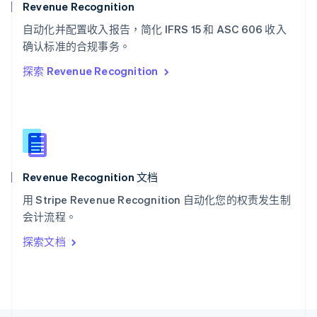
斯洛文尼亚
Revenue Recognition
English
Italiano
自动化并配置收入报告，简化 IFRS 15 和 ASC 606 收入
泰国
ไทย
English
确认标准的合规事务。
希腊
探索 Revenue Recognition
English
西班牙
Español
English
新加坡
English
简体中文
新西兰
English
Revenue Recognition 文档
匈牙利
English
用 Stripe Revenue Recognition 自动化您的权责发生制
意大利
会计流程。
Italiano
English
印度
探索文档
English
英国
English
直布罗陀
English