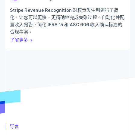
上
Stripe Sigma
产品路线图
SaaS
自定义报告
Authorization
Sessions 年度大会
Stripe Revenue Recognition 对权责发生制进行了简
Boost
Data Pipeline
招聘
化，让您可以更快、更精确地完成关账过程。自动化并配
支付成功率优
数据同步
资讯中心
化
资源
置收入报告，简化 IFRS 15 和 ASC 606 收入确认标准的
Stripe Press
Link
按行业
合规事务。
加速结账
应用集成
了解更多
AI 企业
代码示例
创作者经济
开发者博客
联系
游戏
API 状态
酒店、旅游与休闲
联系销售
更多
保险
成为合作伙伴
Product roadmap
媒体与娱乐
了解未来规划
非营利组织
专业服务
Radar
公共部门
欺诈防范
零售
Atlas
初创企业注册
Climate
生态系统
碳移除
合作伙伴
导言
Stripe App Marketplace