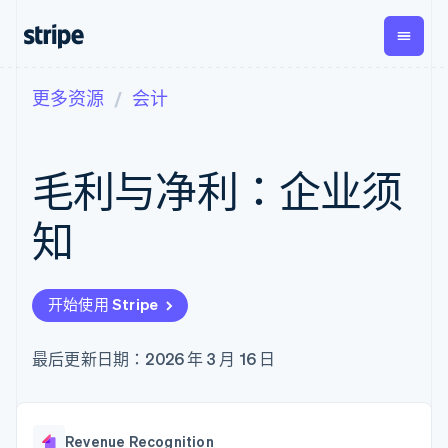
更多资源
会计
按企业阶段
文档
学习
支付
营收
资金管
平台
理
易市
大型企业
Stripe 文档
博客
Payments
Billing
初创企业
API 参考文档
客户案例
毛利与净利：企业须
在线支付
经常性收入
Global
Conn
库与 SDK
指南
Managed
Metronome
Payouts
Stripe Apps
Payments
按用量计费
平台
知
备案商家解决
Subscriptions
向第三
按应用场景
方案
方打款
支持
订阅管理
Payment links
Crypto
指南
智能体商务
Invoicing
钱包、
加密货币
获取支持
无代码支付
一次性或定期
开始使用 Stripe
稳定币
电子商务
接受线上付款
托管支持方案
Checkout
账单
发行和
嵌入式金融
实施预置结账流程
专业服务
预构建支付界
Tax
发卡基
财务自动化
构建平台或交易市场
最后更新日期：2026 年 3 月 16 日
面
销售税和增值
础设施
全球化企业
管理订阅
Elements
税自动化
应用内支付
提供按用量计费
灵活的 UI 组件
Revenue
交易市场
发行稳定币支持的支付卡
支付方式
Recognition
公司
资金管理
通过智能体配置和管理服
支持 125 种以
会计自动化
Revenue Recognition
平台
务