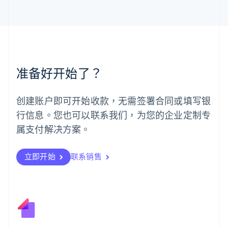
马尔他
English
马来西亚
English
简体中文
美国
English
Español
简体中文
墨西哥
准备好开始了？
Español
English
挪威
English
创建账户即可开始收款，无需签署合同或填写银
葡萄牙
行信息。您也可以联系我们，为您的企业定制专
Português
English
日本
属支付解决方案。
日本語
English
瑞典
立即开始
联系销售
Svenska
English
瑞士
Deutsch
Français
Italiano
English
塞浦路斯
English
斯洛伐克
English