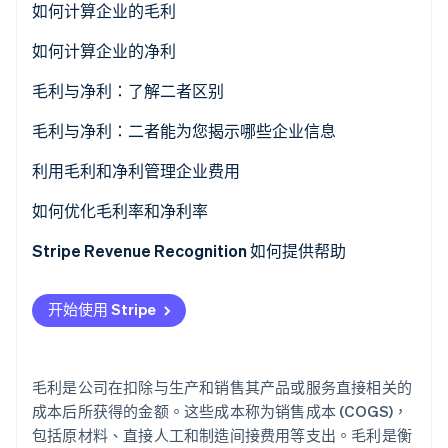
如何计算企业的毛利
毛利计算公式
如何计算企业的净利
Stripe Sessions 2026
了解 Stripe 如何为 AI 构建经济基础设施。
立即观看
毛利计算示例
净利润计算公式
毛利与净利：了解二者区别
什么是良好的毛利率？
净利润计算示例
毛利与净利：二者能为您揭示哪些企业信息
什么是良好的净利率？
毛利反映出的信息
利用毛利和净利管理企业费用
净利反映出的信息
如何利用毛利管理企业费用
如何优化毛利率和净利率
如何利用净利管理企业费用
如何优化毛利
Stripe Revenue Recognition 如何提供帮助
如何优化净利
开始使用 Stripe
毛利是公司在扣除与生产和销售其产品或服务直接相关的
成本后所获得的金额。这些成本称为销售成本 (COGS)，
包括原材料、直接人工和制造间接费用等支出。毛利是衡