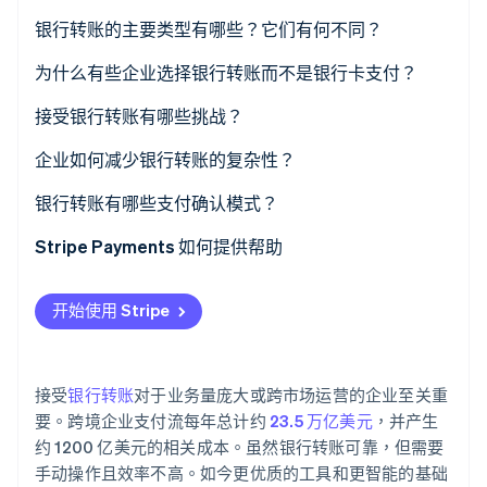
银行转账的主要类型有哪些？它们有何不同？
Stripe Sessions 2026
贷记转账与借记转账
为什么有些企业选择银行转账而不是银行卡支付？
了解 Stripe 如何为 AI 构建经济基础设施。
立即观看
国内转账与国际转账
费用更低
接受银行转账有哪些挑战？
终局性
付款时间不可预测
企业如何减少银行转账的复杂性？
降低欺诈风险
对账混乱
提供清晰且可操作的说明
银行转账有哪些支付确认模式？
无消费限制
客户端错误
使用虚拟账号或唯一参考
Stripe Payments 如何提供帮助
全球覆盖
缺乏定期计费的原生支持
自动处理支付确认
开始使用 Stripe
将银行转账集成到您的结账中
退款规划
接受
银行转账
对于业务量庞大或跨市场运营的企业至关重
要。跨境企业支付流每年总计约
23.5 万亿美元
，并产生
约 1200 亿美元的相关成本。虽然银行转账可靠，但需要
手动操作且效率不高。如今更优质的工具和更智能的基础