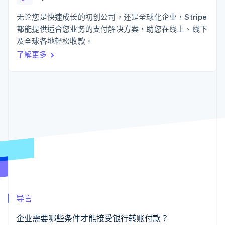
上
Stripe Sigma
产品路线图
SaaS
自定义报告
Authorization
Sessions 年度大会
无论您是快速成长的初创公司，还是全球化企业，Stripe
Boost
Data Pipeline
招聘
都能提供适合您业务的支付解决方案，助您在线上、线下
支付成功率优
数据同步
资讯中心
化
资源
及全球各地轻松收款。
Stripe Press
Link
按行业
了解更多
加速结账
应用集成
AI 企业
代码示例
创作者经济
开发者博客
联系
游戏
API 状态
酒店、旅游与休闲
联系销售
更多
保险
成为合作伙伴
Product roadmap
媒体与娱乐
了解未来规划
非营利组织
专业服务
Radar
公共部门
欺诈防范
零售
Atlas
初创企业注册
Climate
生态系统
碳移除
导言
合作伙伴
Stripe App Marketplace
企业需要哪些条件才能接受银行转账付款？