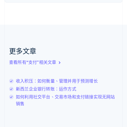
English
Svenska
荷兰
Nederlands
English
加拿大
English
Français
捷克
English
克罗地亚
English
Italiano
更多文章
拉脱维亚
English
查看所有“支付”相关文章
立陶宛
English
列支敦士登
收入积压：如何衡量、管理并用于预测增长
Deutsch
English
卢森堡
新西兰企业银行转账：运作方式
Français
Deutsch
English
如何利用社交平台、交易市场和支付链接实现无网站
罗马尼亚
销售
English
马尔他
English
马来西亚
English
简体中文