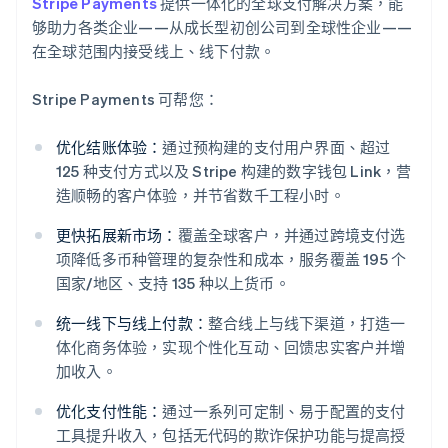
Stripe Payments
提供一体化的全球支付解决方案，能
够助力各类企业——从成长型初创公司到全球性企业——
在全球范围内接受线上、线下付款。
Stripe Payments 可帮您：
优化结账体验：
通过预构建的支付用户界面、超过
125 种支付方式以及 Stripe 构建的数字钱包 Link，营
造顺畅的客户体验，并节省数千工程小时。
更快拓展新市场：
覆盖全球客户，并通过跨境支付选
项降低多币种管理的复杂性和成本，服务覆盖 195 个
国家/地区、支持 135 种以上货币。
统一线下与线上付款：
整合线上与线下渠道，打造一
体化商务体验，实现个性化互动、回馈忠实客户并增
加收入。
阿联酋
优化支付性能：
通过一系列可定制、易于配置的支付
English
爱尔兰
工具提升收入，包括无代码的欺诈保护功能与提高授