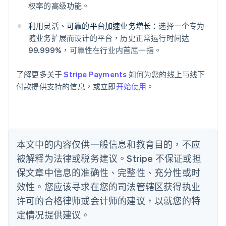
English
权率的高级功能。
爱沙尼亚
English
利用灵活、可靠的平台加速业务增长：
选择一个专为
奥地利
随业务扩展而设计的平台，历史正常运行时间达
Deutsch
English
99.999%，可靠性在行业内首屈一指。
澳大利亚
English
巴西
了解更多关于
Stripe Payments
如何为您的线上与线下
Português
English
付款提供支持的信息，或立即
开始使用
。
保加利亚
English
比利时
Nederlands
Français
Deutsch
English
波兰
本文中的内容仅供一般信息和教育目的，不应
English
丹麦
被解释为法律或税务建议。Stripe 不保证或担
English
保文章中信息的准确性、完整性、充分性或时
德国
效性。您应该寻求在您的司法管辖区获得执业
Deutsch
English
法国
许可的合格律师或会计师的建议，以就您的特
Français
English
定情况提供建议。
芬兰