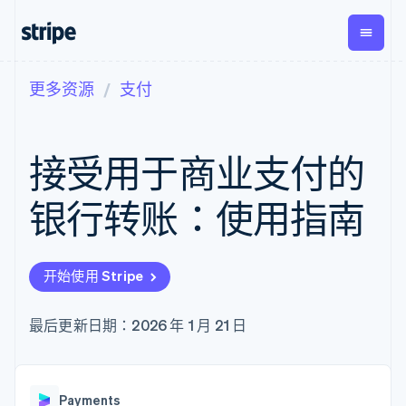
更多资源
支付
按企业阶段
文档
学习
支付
营收
资金管
平台
理
易市
大型企业
Stripe 文档
博客
Payments
Billing
初创企业
API 参考文档
客户案例
接受用于商业支付的
在线支付
经常性收入
Global
Conn
库与 SDK
指南
Managed
Metronome
Payouts
Stripe Apps
Payments
按用量计费
平台
银行转账：使用指南
备案商家解决
Subscriptions
向第三
按应用场景
方案
方打款
支持
订阅管理
Payment links
Crypto
指南
智能体商务
Invoicing
钱包、
加密货币
获取支持
无代码支付
一次性或定期
开始使用 Stripe
稳定币
电子商务
接受线上付款
托管支持方案
Checkout
账单
发行和
嵌入式金融
实施预置结账流程
专业服务
预构建支付界
Tax
发卡基
财务自动化
构建平台或交易市场
最后更新日期：2026 年 1 月 21 日
面
销售税和增值
础设施
全球化企业
管理订阅
Elements
税自动化
应用内支付
提供按用量计费
灵活的 UI 组件
Revenue
交易市场
发行稳定币支持的支付卡
支付方式
Recognition
公司
资金管理
通过智能体配置和管理服
支持 125 种以
会计自动化
Payments
平台
务