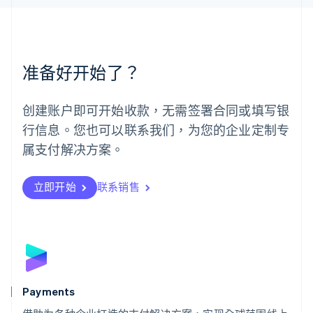
美国
English
Español
简体中文
墨西哥
Español
English
准备好开始了？
挪威
English
葡萄牙
创建账户即可开始收款，无需签署合同或填写银
Português
English
行信息。您也可以联系我们，为您的企业定制专
日本
日本語
English
属支付解决方案。
瑞典
Svenska
English
瑞士
立即开始
联系销售
Deutsch
Français
Italiano
English
塞浦路斯
English
斯洛伐克
English
斯洛文尼亚
English
Italiano
Payments
泰国
ไทย
English