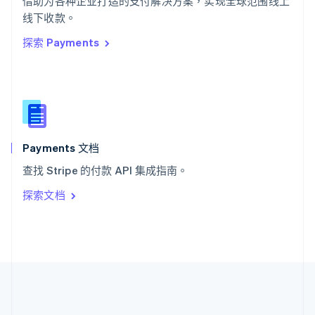
借助为各种企业打造的支付解决方案，实现全球范围线上
希腊
线下收款。
English
探索 Payments
西班牙
Español
English
新加坡
English
简体中文
新西兰
English
匈牙利
English
Payments 文档
意大利
查找 Stripe 的付款 API 集成指南。
Italiano
English
印度
探索文档
English
英国
English
直布罗陀
English
中国内地
简体中文
English
中国香港特别行政区
English
简体中文