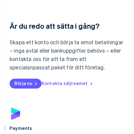
English
Luxemburg
Français
Deutsch
English
Är du redo att sätta i gång?
Malaysia
English
简体中文
Malta
Skapa ett konto och börja ta emot betalningar
English
Mexiko
– inga avtal eller bankuppgifter behövs – eller
Español
English
kontakta oss för att ta fram ett
Nederländerna
specialanpassat paket för ditt företag.
Nederlands
English
Norge
English
Börja nu
Kontakta säljteamet
Nya Zeeland
English
Polen
English
Portugal
Português
English
Rumänien
English
Payments
Schweiz