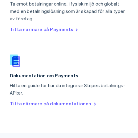
Ta emot betalningar online, i fysisk miljö och globalt
Deutsch
Français
Italiano
English
med en betalningslösning som är skapad för alla typer
Singapore
English
简体中文
av företag.
Slovakien
Titta närmare på Payments
English
Slovenien
English
Italiano
Spanien
Español
English
Storbritannien
English
Dokumentation om Payments
Sverige
Svenska
English
Hitta en guide för hur du integrerar Stripes betalnings-
Thailand
API:er.
ไทย
English
Tjeckien
Titta närmare på dokumentationen
English
Tyskland
Deutsch
English
Ungern
English
USA