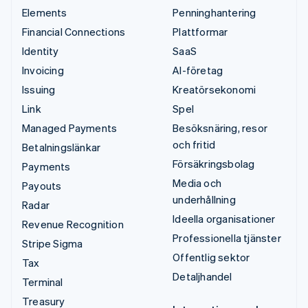
Elements
Penninghantering
Financial Connections
Plattformar
Identity
SaaS
Invoicing
AI-företag
Issuing
Kreatörsekonomi
Link
Spel
Managed Payments
Besöksnäring, resor
och fritid
Betalningslänkar
Försäkringsbolag
Payments
Media och
Payouts
underhållning
Radar
Ideella organisationer
Revenue Recognition
Professionella tjänster
Stripe Sigma
Offentlig sektor
Tax
Detaljhandel
Terminal
Treasury