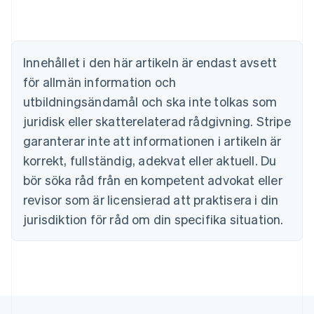
Australien
English
Belgien
Nederlands
Français
Deutsch
English
Brasilien
Innehållet i den här artikeln är endast avsett
Português
English
för allmän information och
Bulgarien
utbildningsändamål och ska inte tolkas som
English
Cypern
juridisk eller skatterelaterad rådgivning. Stripe
English
garanterar inte att informationen i artikeln är
Danmark
korrekt, fullständig, adekvat eller aktuell. Du
English
Estland
bör söka råd från en kompetent advokat eller
English
revisor som är licensierad att praktisera i din
Fastlandskina
简体中文
English
jurisdiktion för råd om din specifika situation.
Finland
English
Svenska
Frankrike
Français
English
Förenade Arabemiraten
English
Gibraltar