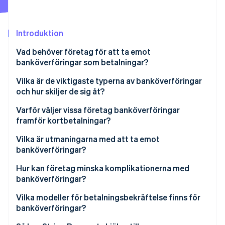
Identitetsverifiering online
Partner
Stripe App Marketplace
Introduktion
Vad behöver företag för att ta emot
Stripe Sessions 2026
banköverföringar som betalningar?
Se hur Stripe bygger den ekonomiska inf
Titta nu
Vilka är de viktigaste typerna av banköverföringar
och hur skiljer de sig åt?
Kreditöverföring jämfört med autogiro
Varför väljer vissa företag banköverföringar
framför kortbetalningar?
Inhemska jämfört med internationella överföringar
Lägre avgifter
Vilka är utmaningarna med att ta emot
banköverföringar?
Slutgiltighet
Oförutsägbar timing för betalningar
Hur kan företag minska komplikationerna med
Lägre risk för bedrägerier
banköverföringar?
Rörig avstämning
Inga utgiftsgränser
Gör instruktionerna tydliga och användbara
Vilka modeller för betalningsbekräftelse finns för
Fel på kundsidan
banköverföringar?
Global räckvidd
Använd virtuella kontonummer eller unika
Ingen inbyggd support för återkommande