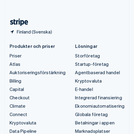
English
Español
简体中文
Österrike
Deutsch
English
Finland (Svenska)
Produkter och priser
Lösningar
Priser
Storföretag
Atlas
Startup-företag
Auktoriseringsförstärkning
Agentbaserad handel
Billing
Kryptovaluta
Capital
E-handel
Checkout
Integrerad finansiering
Climate
Ekonomiautomatisering
Connect
Globala företag
Kryptovaluta
Betalningar i appen
Data Pipeline
Marknadsplatser