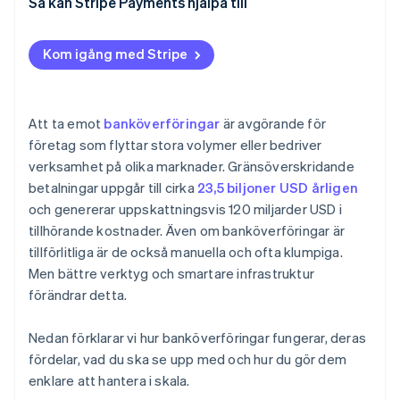
referenser
Så kan Stripe Payments hjälpa till
fakturering
Automatisera betalningsbekräftelse
Kom igång med Stripe
Integrera banköverföringar i din kassa
Planera för återbetalningar
Att ta emot
banköverföringar
är avgörande för
företag som flyttar stora volymer eller bedriver
verksamhet på olika marknader. Gränsöverskridande
betalningar uppgår till cirka
23,5 biljoner USD årligen
och genererar uppskattningsvis 120 miljarder USD i
tillhörande kostnader. Även om banköverföringar är
tillförlitliga är de också manuella och ofta klumpiga.
Men bättre verktyg och smartare infrastruktur
förändrar detta.
Nedan förklarar vi hur banköverföringar fungerar, deras
fördelar, vad du ska se upp med och hur du gör dem
enklare att hantera i skala.