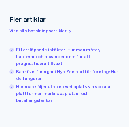
English
Grekland
Fler artiklar
English
Hongkong SAR, Kina
Visa alla betalningsartiklar
English
简体中文
Indien
English
Irland
Eftersläpande intäkter: Hur man mäter,
English
hanterar och använder dem för att
Italien
prognostisera tillväxt
Italiano
English
Japan
Banköverföringar i Nya Zeeland för företag: Hur
日本語
English
de fungerar
Kanada
Hur man säljer utan en webbplats via sociala
English
Français
plattformar, marknadsplatser och
Kroatien
English
Italiano
betalningslänkar
Lettland
English
Liechtenstein
Deutsch
English
Litauen