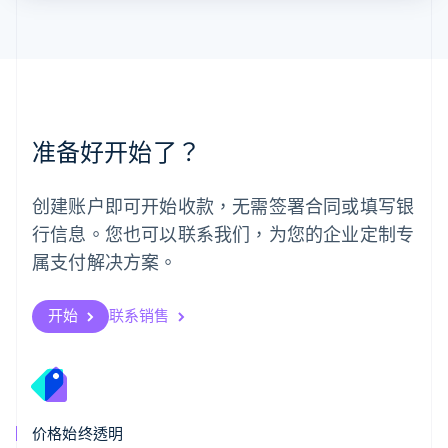
English
Español
简体中文
墨西哥
Español
English
挪威
English
葡萄牙
Português
English
准备好开始了？
日本
日本語
English
瑞典
创建账户即可开始收款，无需签署合同或填写银
Svenska
English
瑞士
行信息。您也可以联系我们，为您的企业定制专
Deutsch
Français
Italiano
English
属支付解决方案。
塞浦路斯
English
斯洛伐克
开始
联系销售
English
斯洛文尼亚
English
Italiano
泰国
ไทย
English
希腊
价格始终透明
English