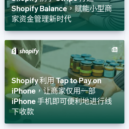
Nederlands
English
Shopify Balance，赋能小型商
加拿大
English
Français
家资金管理新时代
捷克
English
克罗地亚
English
Italiano
拉脱维亚
English
立陶宛
English
列支敦士登
Deutsch
English
卢森堡
Shopify 利用 Tap to Pay on
Français
Deutsch
English
罗马尼亚
iPhone，让商家仅用一部
English
iPhone 手机即可便利地进行线
马尔他
English
下收款
马来西亚
English
简体中文
美国