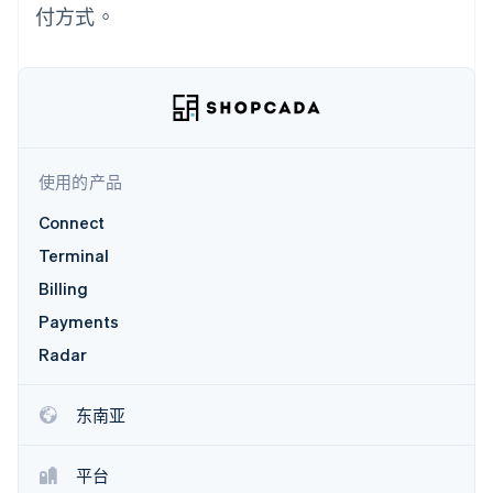
接入 125+ 种支
Stripe Sigma
产品路线图
付方式。
SaaS
付方式
自定义报告
Sessions 年度大会
Authorization
Data Pipeline
招聘
Boost
数据同步
资讯中心
支付成功率优
资源
Stripe Press
化
按行业
Link
应用集成
加速结账
AI 企业
代码示例
创作者经济
开发者博客
联系
使用的产品
游戏
API 状态
酒店、旅游与休闲
联系销售
Connect
保险
成为合作伙伴
更多
媒体与娱乐
Terminal
Product roadmap
非营利组织
了解未来规划
Billing
专业服务
公共部门
Radar
Payments
零售
欺诈防范
Radar
Atlas
初创企业注册
生态系统
东南亚
Climate
碳移除
合作伙伴
平台
Stripe App Marketplace