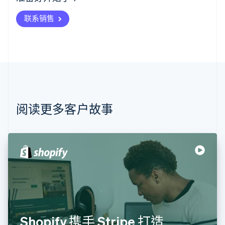
English
奥地利
联系销售
Deutsch
English
澳大利亚
English
巴西
Português
English
保加利亚
English
比利时
Nederlands
Français
Deutsch
English
阅读更多客户故事
波兰
English
丹麦
English
德国
Deutsch
English
法国
Français
English
芬兰
English
Svenska
Shopify 携手 Stripe 打造
荷兰