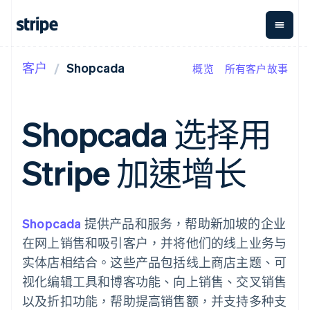
客户
Shopcada
概览
所有客户故事
按企业阶段
文档
学习
支付
营收
资金管
平台
理
易市
大型企业
Stripe 文档
博客
Payments
Billing
初创企业
API 参考文档
客户案例
Shopcada 选择用
在线支付
经常性收入
Global
Conn
库与 SDK
指南
Managed
Metronome
Payouts
Stripe Apps
Payments
按用量计费
平台
Stripe 加速增长
备案商家解决
Subscriptions
向第三
按应用场景
方案
方打款
支持
订阅管理
Payment links
Crypto
指南
智能体商务
Invoicing
钱包、
加密货币
获取支持
无代码支付
一次性或定期
稳定币
电子商务
接受线上付款
托管支持方案
Shopcada
提供产品和服务，帮助新加坡的企业
Checkout
账单
发行和
嵌入式金融
实施预置结账流程
专业服务
预构建支付界
Tax
发卡基
在网上销售和吸引客户，并将他们的线上业务与
财务自动化
构建平台或交易市场
面
销售税和增值
础设施
全球化企业
管理订阅
实体店相结合。这些产品包括线上商店主题、可
Elements
税自动化
应用内支付
提供按用量计费
灵活的 UI 组件
Revenue
视化编辑工具和博客功能、向上销售、交叉销售
交易市场
发行稳定币支持的支付卡
Payment
Recognition
公司
资金管理
通过智能体配置和管理服
以及折扣功能，帮助提高销售额，并支持多种支
methods
会计自动化
平台
务