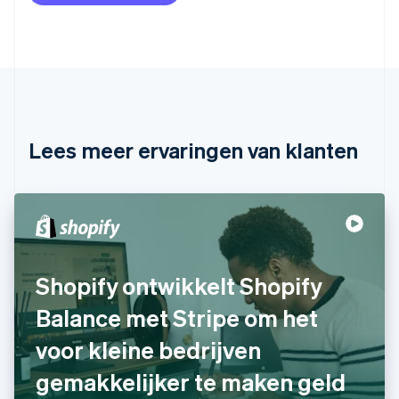
Brazilië
Português
English
Bulgarije
English
Canada
English
Français
Cyprus
English
Lees meer ervaringen van klanten
Denemarken
English
Duitsland
Deutsch
English
Estland
English
Finland
Shopify ontwikkelt Shopify
English
Svenska
Frankrijk
Balance met Stripe om het
Français
English
Gibraltar
voor kleine bedrijven
English
gemakkelijker te maken geld
Griekenland
English