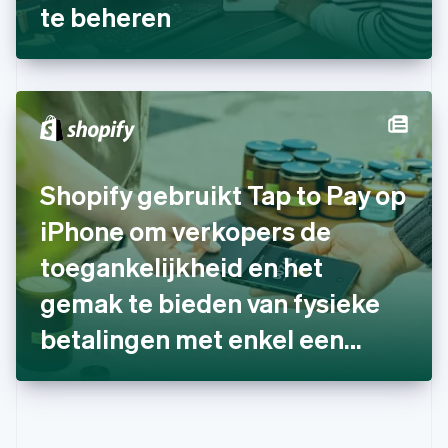
te beheren
Hongarije
English
Hongkong SAR, China
English
简体中文
Ierland
English
India
English
Italië
Shopify gebruikt Tap to Pay op
Italiano
English
Japan
iPhone om verkopers de
日本語
English
Kroatië
toegankelijkheid en het
English
Italiano
gemak te bieden van fysieke
Letland
English
betalingen met enkel een
Liechtenstein
Deutsch
English
iPhone
Litouwen
English
Luxemburg
Français
Deutsch
English