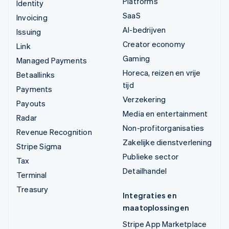
Platforms
Identity
SaaS
Invoicing
AI-bedrijven
Issuing
Creator economy
Link
Gaming
Managed Payments
Horeca, reizen en vrije
Betaallinks
tijd
Payments
Verzekering
Payouts
Media en entertainment
Radar
Non-profitorganisaties
Revenue Recognition
Zakelijke dienstverlening
Stripe Sigma
Publieke sector
Tax
Detailhandel
Terminal
Treasury
Integraties en
maatoplossingen
Stripe App Marketplace