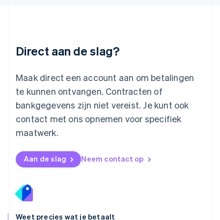
Maleisië
English
简体中文
Malta
English
Direct aan de slag?
Mexico
Español
English
Nederland
Maak direct een account aan om betalingen
Nederlands
English
Nieuw-Zeeland
te kunnen ontvangen. Contracten of
English
bankgegevens zijn niet vereist. Je kunt ook
Noorwegen
contact met ons opnemen voor specifiek
English
Oostenrijk
maatwerk.
Deutsch
English
Polen
English
Aan de slag
Neem contact op
Portugal
Português
English
Roemenië
English
Singapore
English
简体中文
Weet precies wat je betaalt