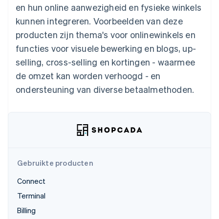
Toegang tot meer
Data Pipeline
Bedrijf
en hun online aanwezigheid en fysieke winkels
Marktplaatsen
Gegevenssynchronisatie
dan 125
Geldbeheer
Facturatie naar gebruik
kunnen integreren. Voorbeelden van deze
Terminal
Productroadmap
Platforms
bieden
Fysieke betalingen
Jaarlijks congres
producten zijn thema's voor onlinewinkels en
SaaS
Betaalkaarten uitgeven
Authorization
Sessions
die door stablecoins
functies voor visuele bewerking en blogs, up-
Boost
Vacatures
worden gedekt
Optimaliseer de
Stripe Newsroom
Diensten voorzien en
selling, cross-selling en kortingen - waarmee
acceptatie
Stripe Press
beheren met agents
Per branche
de omzet kan worden verhoogd - en
Link
Versneld afrekenen
ondersteuning van diverse betaalmethoden.
Financial
AI-bedrijven
Connections
Creator economy
Contact
Bronnen
Data gekoppelde
Gaming
rekeningen
Horeca, reizen en vrije
Neem contact op
tijd
App-integraties
Partner worden
Verzekering
Voorbeelden van code
Media en entertainment
Developerblog
API-status
Meer
Gebruikte producten
Non-profitorganisaties
Product roadmap
Ontdek wat er in het verschiet ligt
Connect
Professionele
dienstverlening
Radar
Terminal
Publieke sector
Fraudepreventie
Detailhandel
Billing
Atlas