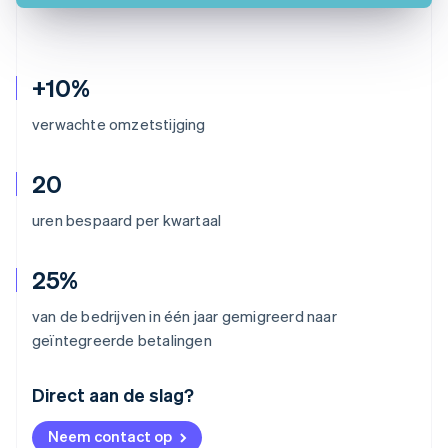
+10%
verwachte omzetstijging
20
uren bespaard per kwartaal
25%
van de bedrijven in één jaar gemigreerd naar
geïntegreerde betalingen
Australië
Direct aan de slag?
English
België
Neem contact op
Nederlands
Français
Deutsch
English