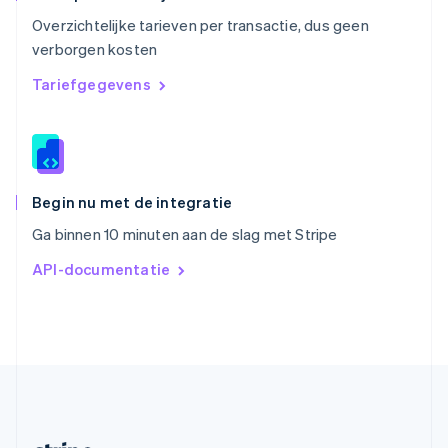
Slovenië
Overzichtelijke tarieven per transactie, dus geen
English
Italiano
verborgen kosten
Slowakije
English
Tariefgegevens
Spanje
Español
English
Thailand
ไทย
English
Tsjechië
English
Begin nu met de integratie
Vasteland van China
Ga binnen 10 minuten aan de slag met Stripe
简体中文
English
Verenigd Koninkrijk
API-documentatie
English
Verenigde Arabische Emiraten
English
Verenigde Staten
English
Español
简体中文
Zweden
Svenska
English
Zwitserland
Deutsch
Français
Italiano
English