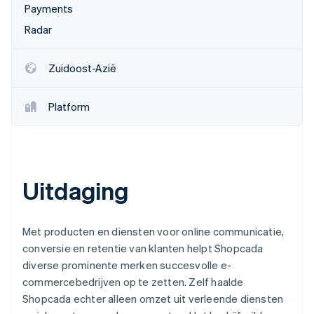
Payments
Oprichting van een start-up
Radar
Climate
Ecosysteem
CO₂-verwijdering
Partners
Zuidoost-Azië
Identity
Stripe App Marketplace
Online identiteitsverificatie
Platform
Stripe Sessions 2026
Ontdek hoe Stripe de economische infrastructuu
Uitdaging
Nu bekijken
Met producten en diensten voor online communicatie,
conversie en retentie van klanten helpt Shopcada
diverse prominente merken succesvolle e-
commercebedrijven op te zetten. Zelf haalde
Shopcada echter alleen omzet uit verleende diensten