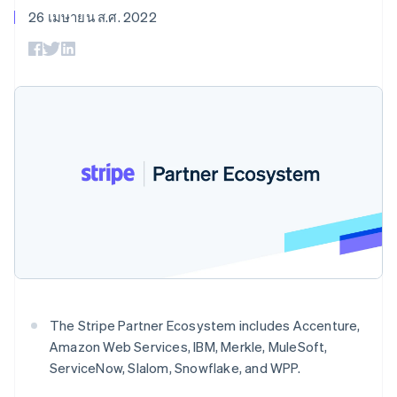
มากกว่า 125
ขายและ VAT
แพลตฟอร์ม
การใช้งาน
26 เมษายน ส.ศ. 2022
รายการ
Authorization
อัตโนมัติ
Revenue
แผนงานผลิตภัณฑ์
SaaS
ออกบัตรที่มีสเตเบิลคอยน์
Boost
Recognition
การประชุมประจำปีแบบ
รองรับอยู่
ยกระดับการ
เซสชัน
จัดเตรียมและจัดการ
ระบบ
ยอมรับการ
ตำแหน่งงาน
บริการด้วยเอเจนต์
อัตโนมัติ
ชำระเงิน
Link
ห้องข่าว
ตามอุตสาหกรรม
การชำระเงินที่
สำหรับการ
Stripe
Stripe Press
Sigma
รวดเร็วขึ้น
ทำบัญชี
รายงานที่
บริษัท AI
แหล่งข้อมูล
ออกแบบเอง
แวดวงครีเอเตอร์
Data
เกม
การติดต่อ
Pipeline
การบริการ การเดินทาง
การเชื่อมต่อการทำงาน
การซิงค์
และสันทนาการ
แอป
ติดต่อฝ่ายขาย
ข้อมูล
ประกันภัย
ตัวอย่างโค้ด
สมัครเป็นพาร์ทเนอร์
สื่อและความบันเทิง
บล็อกของนักพัฒนา
องค์กรไม่แสวงผลกำไร
สถานะ API
บริการเฉพาะทาง
ภาครัฐ
เพิ่มเติม
ธุรกิจค้าปลีก
Product roadmap
ดูสิ่งที่กำลังจะมาถึง
The Stripe Partner Ecosystem includes Accenture,
Amazon Web Services, IBM, Merkle, MuleSoft,
Radar
ระบบนิเวศ
ServiceNow, Slalom, Snowflake, and WPP.
การป้องกันการฉ้อโกง
Atlas