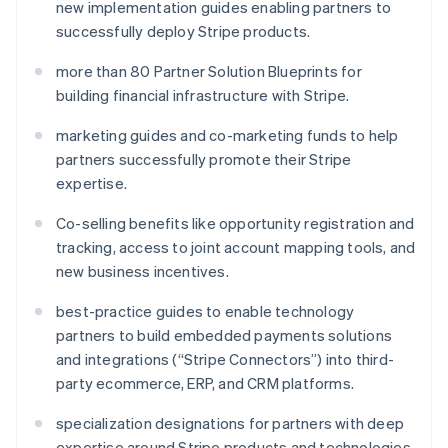
new implementation guides enabling partners to
ลักเซมเบิร์ก
successfully deploy Stripe products.
Français
Deutsch
English
ลัตเวีย
more than 80 Partner Solution Blueprints for
English
ลิกเตนสไตน์
building financial infrastructure with Stripe.
Deutsch
English
ลิทัวเนีย
marketing guides and co-marketing funds to help
English
partners successfully promote their Stripe
สเปน
expertise.
Español
English
สโลวาเกีย
Co-selling benefits like opportunity registration and
English
tracking, access to joint account mapping tools, and
สโลวีเนีย
new business incentives.
English
Italiano
สวิตเซอร์แลนด์
best-practice guides to enable technology
Deutsch
Français
Italiano
English
สวีเดน
partners to build embedded payments solutions
Svenska
English
and integrations (“Stripe Connectors”) into third-
สหรัฐอเมริกา
party ecommerce, ERP, and CRM platforms.
English
Español
简体中文
สหรัฐอาหรับเอมิเรตส์
specialization designations for partners with deep
English
expertise around Stripe products and technologies