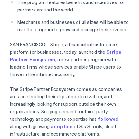
พาร์ทเนอร์
The program features benefits and incentives for
การก่อตั้งบริษัทสตาร์ทอัพ
Stripe App Marketplace
partners around the world.
Climate
การขจัดคาร์บอน
Merchants and businesses of all sizes will be able to
use the program to grow and manage their revenue.
SAN FRANCISCO—Stripe, a financial infrastructure
platform for businesses, today launched the
Stripe
Stripe Sessions 2026
Partner Ecosystem
, a new partner program with
ดูว่า Stripe กำลังสร้างโครงสร้างพื้นฐานระบบเศรษฐกิจสำหรับ
leading firms whose services enable Stripe users to
AI อย่างไร
รับชมเลย
thrive in the internet economy.
The Stripe Partner Ecosystem comes as companies
are accelerating their digital modernization, and
increasingly looking for support outside their own
organizations. Surging demand for third-party
technology and payments expertise has
followed
,
along with growing
adoption
of SaaS tools, cloud
infrastructure, and ecommerce platforms.