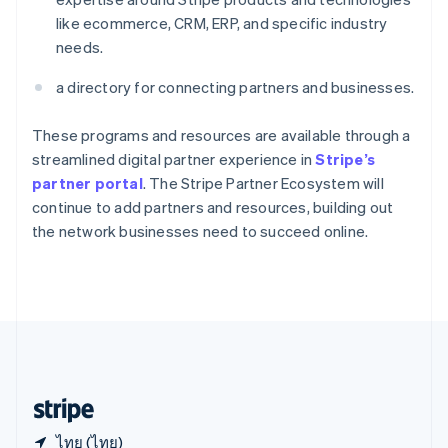
สหราชอาณาจักร
like ecommerce, CRM, ERP, and specific industry
English
needs.
สาธารณรัฐเช็ก
English
a directory for connecting partners and businesses.
สิงคโปร์
English
简体中文
ออสเตรเลีย
These programs and resources are available through a
English
streamlined digital partner experience in
Stripe’s
ออสเตรีย
partner portal
. The Stripe Partner Ecosystem will
Deutsch
English
continue to add partners and resources, building out
อิตาลี
the network businesses need to succeed online.
Italiano
English
อินเดีย
English
เอสโตเนีย
English
ไอร์แลนด์
English
ฮังการี
English
ไทย (ไทย)