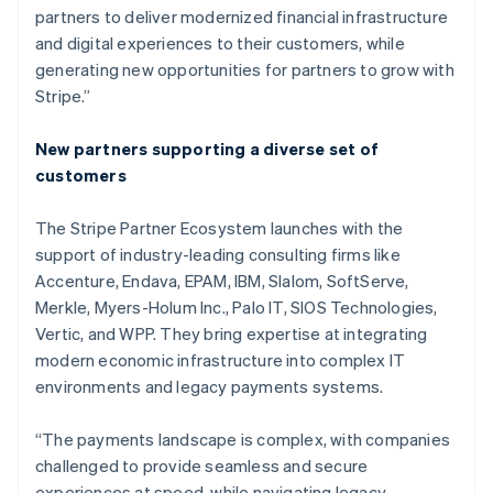
partners to deliver modernized financial infrastructure
and digital experiences to their customers, while
generating new opportunities for partners to grow with
Stripe.”
New partners supporting a diverse set of
customers
The Stripe Partner Ecosystem launches with the
support of industry-leading consulting firms like
Accenture, Endava, EPAM, IBM, Slalom, SoftServe,
Merkle, Myers-Holum Inc., Palo IT, SIOS Technologies,
Vertic, and WPP. They bring expertise at integrating
modern economic infrastructure into complex IT
กรีซ
environments and legacy payments systems.
English
เขตบริหารพิเศษฮ่องกง ประเทศจีน
“The payments landscape is complex, with companies
English
简体中文
แคนาดา
challenged to provide seamless and secure
English
Français
experiences at speed, while navigating legacy