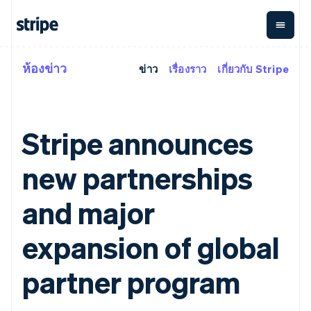
ห้องข่าว
ข่าว
เรื่องราว
เกี่ยวกับ Stripe
ตามขั้น
เอกสารประกอบ
เรียนรู้
การชำระเงิน
รายรับ
การ
แพลตฟอ
จัดการ
และ
องค์กร
Stripe Docs
บล็อก
เงิน
มาร์เก็ต
Payments
Billing
ธุรกิจสตาร์ทอัพ
ข้อมูลอ้างอิงเกี่ยวกับ API
เรื่องราวจากลูกค้า
การชำระเงิน
รายรับตาม
เพลส
ไลบรารีและ SDK
คู่มือ
Stripe announces
ออนไลน์
แบบแผนล่วง
Stripe Apps
Global
Payment links
หน้า
Metronome
Payouts
Conne
การชำร
new partnerships
ตามกรณีใช้งาน
การชำระเงิน
การเรียกเก็บ
เบิกจ่าย
เงินสำห
การสนับสนุน
แบบไม่ต้อง
เงินตามการ
ให้กับ
แพลตฟอ
คู่มือ
การค้าแบบใช้เอเจนต์
เขียนโค้ด
Checkout
ใช้งาน
การชำระเงิน
and major
บุคคลที่
อีคอมเมิร์ซ
รับการสนับสนุน
UI การชำระ
ตามรอบบิล
สาม
บริการทางการเงินที่ผสาน
รับการชำระเงินออนไลน์
แพ็กเกจการสนับสนุนที่ได้
การจัดการ
เงินสำเร็จรูป
รวมในตัว
ติดตั้งใช้งานการชำระเงิน
รับการจัดการ
expansion of global
การชำระเงิน
Elements
การทำงานอัตโนมัติด้าน
สำเร็จรูป
บริการเฉพาะทาง
องค์ประกอบ UI
ตามรอบบิล
Invoicing
การเงิน
สร้างแพลตฟอร์มหรือ
ครั้งเดียวหรือ
ที่ยืดหยุ่น
partner program
ธุรกิจทั่วโลก
มาร์เก็ตเพลส
ตามแบบแผน
วิธีการชำระ
การชำระเงินในแอป
จัดการการชำระเงินตาม
เงิน
ล่วงหน้า
Tax
มาร์เก็ตเพลส
รอบบิล
เข้าถึงได้
คิดภาษีการ
บริษัท
การจัดการเงิน
เสนอการเรียกเก็บเงินตาม