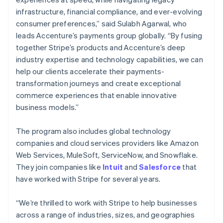
โครเอเชีย
infrastructure, financial compliance, and ever-evolving
English
Italiano
consumer preferences,” said Sulabh Agarwal, who
จีนแผ่นดินใหญ่
leads Accenture’s payments group globally. “By fusing
简体中文
English
ไซปรัส
together Stripe’s products and Accenture’s deep
English
industry expertise and technology capabilities, we can
ญี่ปุ่น
help our clients accelerate their payments-
日本語
English
transformation journeys and create exceptional
เดนมาร์ก
commerce experiences that enable innovative
English
ไทย
business models.”
ไทย
English
นอร์เวย์
The program also includes global technology
English
companies and cloud services providers like Amazon
นิวซีแลนด์
Web Services, MuleSoft, ServiceNow, and Snowflake.
English
เนเธอร์แลนด์
They join companies like
Intuit
and
Salesforce
that
Nederlands
English
have worked with Stripe for several years.
บราซิล
Português
English
“We’re thrilled to work with Stripe to help businesses
บัลแกเรีย
across a range of industries, sizes, and geographies
English