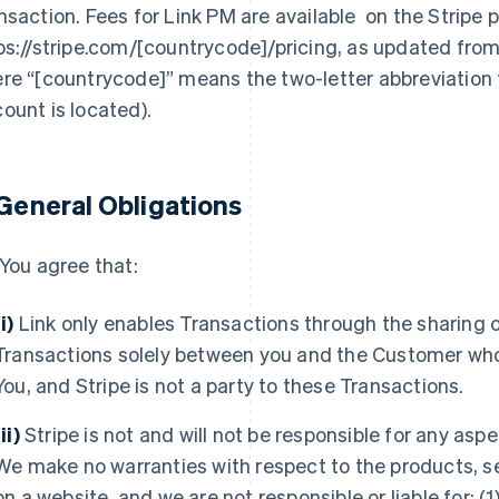
nsaction. Fees for Link PM are available on the Stripe p
ps://stripe.com/[countrycode]/pricing, as updated from 
re “[countrycode]” means the two-letter abbreviation f
ount is located).
 General Obligations
You agree that:
(i)
Link only enables Transactions through the sharing 
Transactions solely between you and the Customer who
You, and Stripe is not a party to these Transactions.
ii)
Stripe is not and will not be responsible for any aspe
We make no warranties with respect to the products, se
on a website, and we are not responsible or liable for: (1)