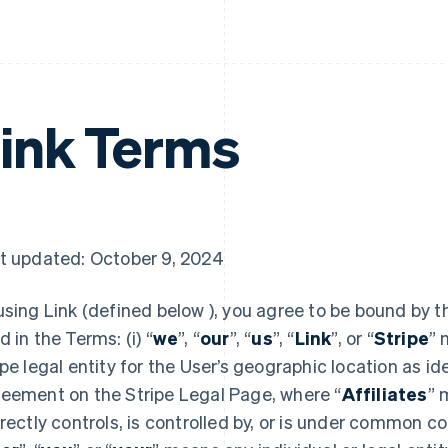
ink Terms
t updated: October 9, 2024
using Link (defined below ), you agree to be bound by t
d in the Terms: (i) “
we
”, “
our
”, “
us
”, “
Link
”, or “
Stripe
” 
ipe legal entity for the User’s geographic location as id
eement on the Stripe Legal Page, where “
Affiliates
” 
irectly controls, is controlled by, or is under common con