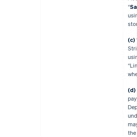
“
Sa
usi
sto
(c)
Str
usi
“Li
whe
(d)
pay
Dep
und
may
the