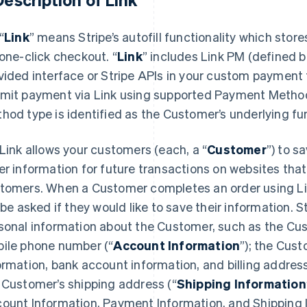
“
Link
” means Stripe’s autofill functionality which sto
 one-click checkout.
“
Link
” includes Link PM (defined b
vided interface or Stripe APIs in your custom payment
mit payment via Link using supported Payment Metho
hod type is identified as the Customer’s underlying f
Link allows your customers (each, a “
Customer
”) to s
er information for future transactions on websites that
tomers. When a Customer completes an order using Link
l be asked if they would like to save their information. St
sonal information about the Customer, such as the Cu
ile phone number (“
Account Information
”); the Cust
ormation, bank account information, and billing address
 Customer’s shipping address (“
Shipping Information
ount Information, Payment Information, and Shipping 