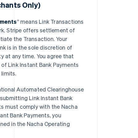
chants Only)
yments
” means Link Transactions
rk. Stripe offers settlement of
tiate the Transaction. Your
k is in the sole discretion of
ity at any time. You agree that
se of Link Instant Bank Payments
limits.
ational Automated Clearinghouse
submitting Link Instant Bank
ts must comply with the Nacha
stant Bank Payments, you
fined in the Nacha Operating