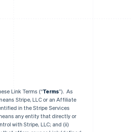
hese Link Terms (“
Terms
”). As
means Stripe, LLC or an Affiliate
entified in the Stripe Services
means any entity that directly or
trol with Stripe, LLC; and (ii)