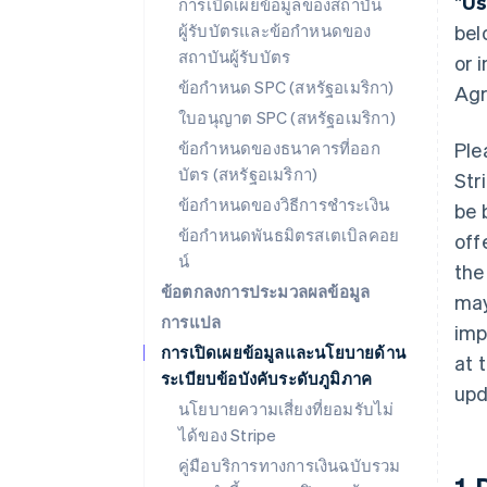
“
Us
การเปิดเผยข้อมูลของสถาบัน
ผู้รับบัตรและข้อกำหนดของ
bel
สถาบันผู้รับบัตร
or 
ข้อกำหนด SPC (สหรัฐอเมริกา)
Agr
ใบอนุญาต SPC (สหรัฐอเมริกา)
ข้อกำหนดของธนาคารที่ออก
Ple
บัตร (สหรัฐอเมริกา)
Str
ข้อกำหนดของวิธีการชำระเงิน
be 
ข้อกำหนดพันธมิตรสเตเบิลคอย
off
น์
the
ข้อตกลงการประมวลผลข้อมูล
may
การแปล
imp
การเปิดเผยข้อมูลและนโยบายด้าน
at 
ระเบียบข้อบังคับระดับภูมิภาค
upd
นโยบายความเสี่ยงที่ยอมรับไม่
ได้ของ Stripe
คู่มือบริการทางการเงินฉบับรวม
1.