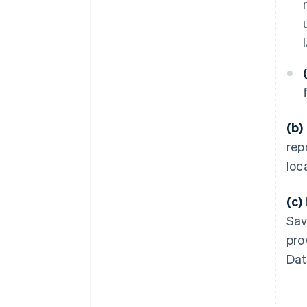
(b)
rep
loc
(c)
Sav
pro
Dat