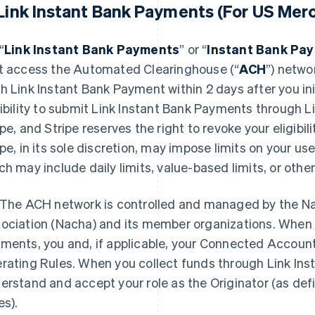
 Link Instant Bank Payments (For US Mer
“
Link Instant Bank Payments
” or “
Instant Bank Pa
t access the Automated Clearinghouse (“
ACH
”) netwo
h Link Instant Bank Payment within 2 days after you ini
gibility to submit Link Instant Bank Payments through Lin
ipe, and Stripe reserves the right to revoke your eligibil
ipe, in its sole discretion, may impose limits on your u
ch may include daily limits, value-based limits, or other 
The ACH network is controlled and managed by the N
ociation (Nacha) and its member organizations. When 
ments, you and, if applicable, your Connected Accoun
rating Rules. When you collect funds through Link In
erstand and accept your role as the Originator (as de
es).