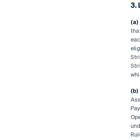
3.
(a)
tha
eac
eli
Str
Str
whi
(b)
Ass
Pay
Ope
und
Rul