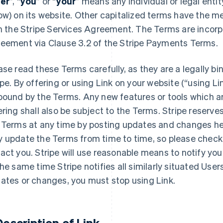
er
”, “
you
” or “
your
” means any individual or legal entit
ow) on its website. Other capitalized terms have the m
in the Stripe Services Agreement. The Terms are incorp
eement via Clause 3.2 of the Stripe Payments Terms.
ase read these Terms carefully, as they are a legally
ipe. By offering or using Link on your website (“using Lin
bound by the Terms. Any new features or tools which a
ering shall also be subject to the Terms. Stripe reserv
 Terms at any time by posting updates and changes h
 update the Terms from time to time, so please check
act you. Stripe will use reasonable means to notify yo
the same time Stripe notifies all similarly situated User
ates or changes, you must stop using Link.
 Description of Link