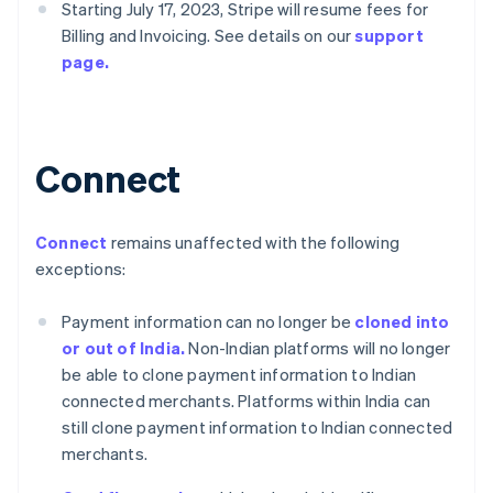
Starting July 17, 2023, Stripe will resume fees for
Billing and Invoicing. See details on our
support
page.
Connect
กรีซ
English
เขตบริหารพิเศษฮ่องกง ประเทศจีน
Connect
remains unaffected with the following
English
简体中文
exceptions:
แคนาดา
English
Français
Payment information can no longer be
cloned into
โครเอเชีย
or out of India.
Non-Indian platforms will no longer
English
Italiano
จีนแผ่นดินใหญ่
be able to clone payment information to Indian
简体中文
English
connected merchants. Platforms within India can
ไซปรัส
still clone payment information to Indian connected
English
merchants.
ญี่ปุ่น
日本語
English