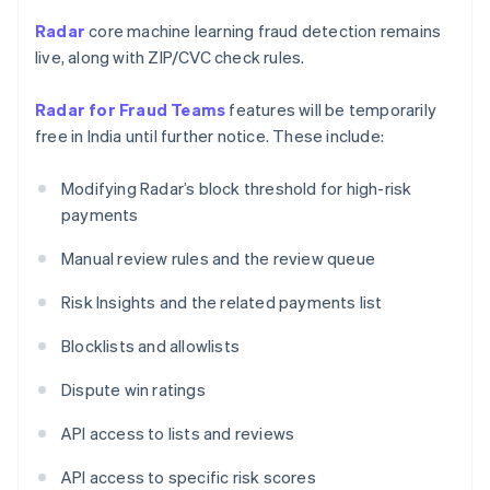
ฟินแลนด์
Radar
core machine learning fraud detection remains
English
Svenska
มอลตา
live, along with ZIP/CVC check rules.
English
มาเลเซีย
Radar for Fraud Teams
features will be temporarily
English
简体中文
free in India until further notice. These include:
เม็กซิโก
Español
English
ยิบรอลตาร์
Modifying Radar’s block threshold for high-risk
English
payments
เยอรมนี
Deutsch
English
Manual review rules and the review queue
โรมาเนีย
Risk Insights and the related payments list
English
ลักเซมเบิร์ก
Blocklists and allowlists
Français
Deutsch
English
ลัตเวีย
Dispute win ratings
English
ลิกเตนสไตน์
API access to lists and reviews
Deutsch
English
ลิทัวเนีย
API access to specific risk scores
English