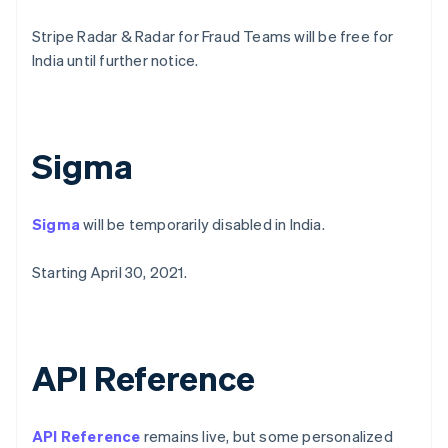
สเปน
Español
English
Stripe Radar & Radar for Fraud Teams will be free for
สโลวาเกีย
India until further notice.
English
สโลวีเนีย
English
Italiano
สวิตเซอร์แลนด์
Deutsch
Français
Italiano
English
Sigma
สวีเดน
Svenska
English
สหรัฐอเมริกา
Sigma
will be temporarily disabled in India.
English
Español
简体中文
สหรัฐอาหรับเอมิเรตส์
English
Starting April 30, 2021.
สหราชอาณาจักร
English
สาธารณรัฐเช็ก
English
API Reference
สิงคโปร์
English
简体中文
ออสเตรเลีย
API Reference
remains live, but some personalized
English