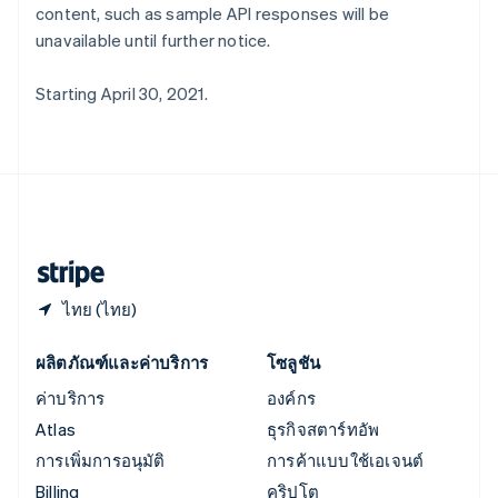
ออสเตรีย
content, such as sample API responses will be
Deutsch
English
unavailable until further notice.
อิตาลี
Italiano
English
Starting April 30, 2021.
อินเดีย
English
เอสโตเนีย
English
ไอร์แลนด์
English
ฮังการี
English
ไทย (ไทย)
ผลิตภัณฑ์และค่าบริการ
โซลูชัน
ค่าบริการ
องค์กร
Atlas
ธุรกิจสตาร์ทอัพ
การเพิ่มการอนุมัติ
การค้าแบบใช้เอเจนต์
Billing
คริปโต