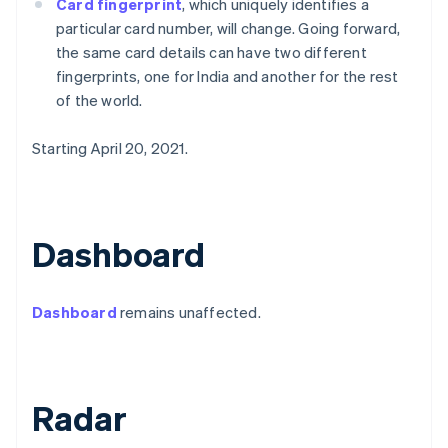
Card fingerprint
, which uniquely identifies a
เดนมาร์ก
particular card number, will change. Going forward,
English
ไทย
the same card details can have two different
ไทย
English
fingerprints, one for India and another for the rest
นอร์เวย์
of the world.
English
นิวซีแลนด์
Starting April 20, 2021.
English
เนเธอร์แลนด์
Nederlands
English
บราซิล
Português
English
Dashboard
บัลแกเรีย
English
เบลเยียม
Dashboard
remains unaffected.
Nederlands
Français
Deutsch
English
โปรตุเกส
Português
English
โปแลนด์
English
Radar
ฝรั่งเศส
Français
English