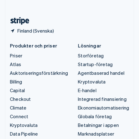
English
Español
简体中文
Österrike
Deutsch
English
Finland (Svenska)
Produkter och priser
Lösningar
Priser
Storföretag
Atlas
Startup-företag
Auktoriseringsförstärkning
Agentbaserad handel
Billing
Kryptovaluta
Capital
E-handel
Checkout
Integrerad finansiering
Climate
Ekonomiautomatisering
Connect
Globala företag
Kryptovaluta
Betalningar i appen
Data Pipeline
Marknadsplatser