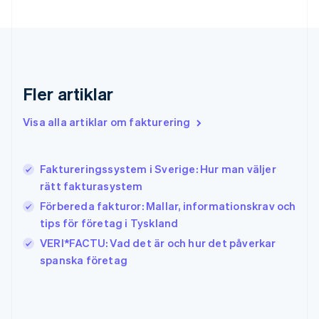
English
Grekland
English
Hongkong SAR, Kina
English
简体中文
Indien
Fler artiklar
English
Irland
Visa alla artiklar om fakturering
English
Italien
Italiano
English
Faktureringssystem i Sverige: Hur man väljer
Japan
日本語
English
rätt fakturasystem
Kanada
Förbereda fakturor: Mallar, informationskrav och
English
Français
tips för företag i Tyskland
Kroatien
English
Italiano
VERI*FACTU: Vad det är och hur det påverkar
Lettland
spanska företag
English
Liechtenstein
Deutsch
English
Litauen