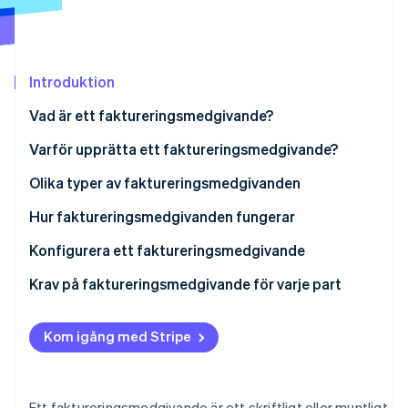
Identitetsverifiering online
Partner
Stripe App Marketplace
Introduktion
Stripe Sessions 2026
Vad är ett faktureringsmedgivande?
Se hur Stripe bygger den ekonomiska inf
Titta nu
Varför upprätta ett faktureringsmedgivande?
Självfakturering
Olika typer av faktureringsmedgivanden
Utläggning av fakturor
Hur faktureringsmedgivanden fungerar
Konfigurera ett faktureringsmedgivande
Krav på faktureringsmedgivande för varje part
Kom igång med Stripe
Ett faktureringsmedgivande är ett skriftligt eller muntligt