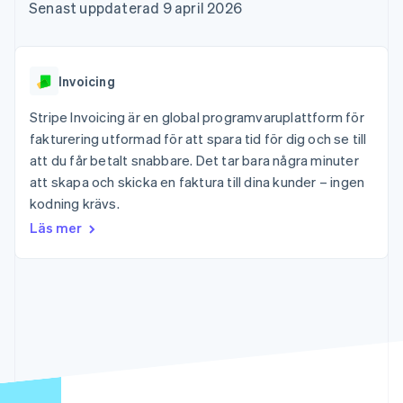
Godkännandeoptimeringar
Recognition
Företag
Senast uppdaterad 9 april 2026
Plattformar
Erbjud
Link
Automatiserad
SaaS
användningsbaserad
Accelererad kassaprocess
redovisning
Produktplan
fakturering
Financial Connections
Stripe Sigma
Sessions årliga
Utfärda stablecoin-
Länkade finanskontodata
Anpassade
konferens
stödda kort
Invoicing
rapporter
Karriärer
Tillhandahåll och
Efter bransch
Data Pipeline
Nyhetsrum
hantera tjänster med
Stripe Invoicing är en global programvaruplattform för
Datasynkronisering
Stripe Press
agenter
fakturering utformad för att spara tid för dig och se till
AI-företag
Kreatörsekonomi
att du får betalt snabbare. Det tar bara några minuter
Spel
att skapa och skicka en faktura till dina kunder – ingen
Besöksnäring, resor
Kontakt
Mer
Resurser
kodning krävs.
och fritid
Product roadmap
Försäkringsbolag
Kontakta säljteamet
Läs mer
Se vad som kommer härnäst
Media och
Appintegrationer
Bli partner
underhållning
Kodexempel
Radar
Ideella organisationer
Utvecklarblogg
Bedrägeribekämpning
Professionella tjänster
API-status
Offentlig sektor
Atlas
Detaljhandel
Bolagsbildning för startups
Climate
Koldioxidinfångning
Ecosystem
Identity