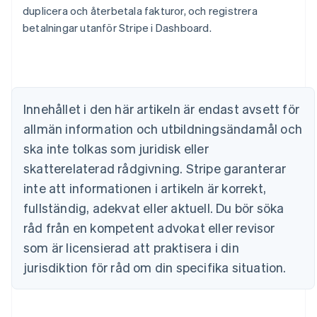
duplicera och återbetala fakturor, och registrera
English
Belgien
betalningar utanför Stripe i Dashboard.
Nederlands
Français
Deutsch
English
Brasilien
Português
English
Bulgarien
English
Innehållet i den här artikeln är endast avsett för
Cypern
allmän information och utbildningsändamål och
English
Danmark
ska inte tolkas som juridisk eller
English
skatterelaterad rådgivning. Stripe garanterar
Estland
English
inte att informationen i artikeln är korrekt,
Fastlandskina
fullständig, adekvat eller aktuell. Du bör söka
简体中文
English
Finland
råd från en kompetent advokat eller revisor
English
Svenska
som är licensierad att praktisera i din
Frankrike
jurisdiktion för råd om din specifika situation.
Français
English
Förenade Arabemiraten
English
Gibraltar