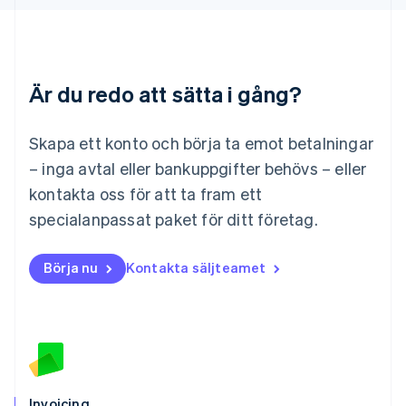
English
Luxemburg
Français
Deutsch
English
Malaysia
Är du redo att sätta i gång?
English
简体中文
Malta
English
Skapa ett konto och börja ta emot betalningar
Mexiko
Español
English
– inga avtal eller bankuppgifter behövs – eller
Nederländerna
kontakta oss för att ta fram ett
Nederlands
English
Norge
specialanpassat paket för ditt företag.
English
Nya Zeeland
Börja nu
Kontakta säljteamet
English
Polen
English
Portugal
Português
English
Rumänien
English
Schweiz
Invoicing