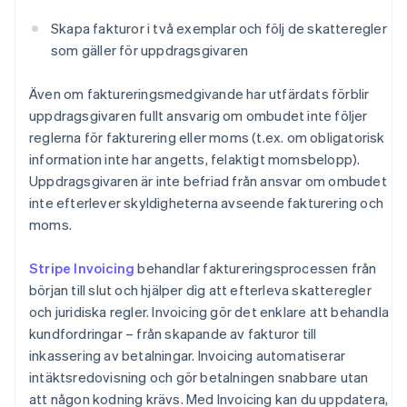
Skapa fakturor i två exemplar och följ de skatteregler
som gäller för uppdragsgivaren
Även om faktureringsmedgivande har utfärdats förblir
uppdragsgivaren fullt ansvarig om ombudet inte följer
reglerna för fakturering eller moms (t.ex. om obligatorisk
information inte har angetts, felaktigt momsbelopp).
Uppdragsgivaren är inte befriad från ansvar om ombudet
inte efterlever skyldigheterna avseende fakturering och
moms.
Stripe Invoicing
behandlar faktureringsprocessen från
början till slut och hjälper dig att efterleva skatteregler
och juridiska regler. Invoicing gör det enklare att behandla
kundfordringar – från skapande av fakturor till
inkassering av betalningar. Invoicing automatiserar
intäktsredovisning och gör betalningen snabbare utan
att någon kodning krävs. Med Invoicing kan du uppdatera,
Australien