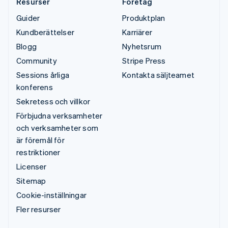
Resurser
Företag
Guider
Produktplan
Kundberättelser
Karriärer
Blogg
Nyhetsrum
Community
Stripe Press
Sessions årliga
Kontakta säljteamet
konferens
Sekretess och villkor
Förbjudna verksamheter
och verksamheter som
är föremål för
restriktioner
Licenser
Sitemap
Cookie-inställningar
Fler resurser