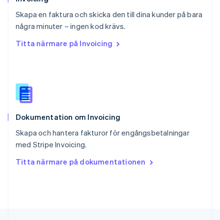
Deutsch
Français
Italiano
English
Skapa en faktura och skicka den till dina kunder på bara
Singapore
English
简体中文
några minuter – ingen kod krävs.
Slovakien
Titta närmare på Invoicing
English
Slovenien
English
Italiano
Spanien
Español
English
Storbritannien
English
Dokumentation om Invoicing
Sverige
Svenska
English
Skapa och hantera fakturor för engångsbetalningar
Thailand
med Stripe Invoicing.
ไทย
English
Tjeckien
Titta närmare på dokumentationen
English
Tyskland
Deutsch
English
Ungern
English
USA