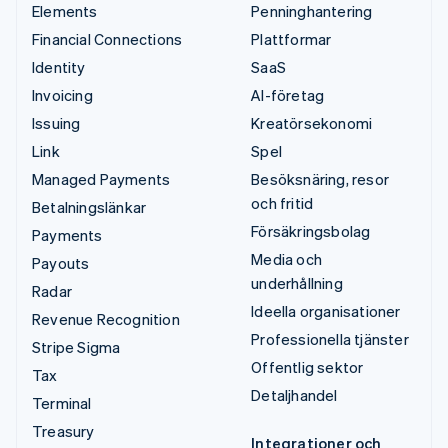
Elements
Penninghantering
Financial Connections
Plattformar
Identity
SaaS
Invoicing
AI-företag
Issuing
Kreatörsekonomi
Link
Spel
Managed Payments
Besöksnäring, resor
och fritid
Betalningslänkar
Försäkringsbolag
Payments
Media och
Payouts
underhållning
Radar
Ideella organisationer
Revenue Recognition
Professionella tjänster
Stripe Sigma
Offentlig sektor
Tax
Detaljhandel
Terminal
Treasury
Integrationer och