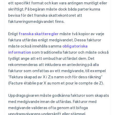
ett specifikt format och kan vara antingen muntligt eller
skriftligt. På begäran måste dock båda parter kunna
bevisa för det franska skattekontoret att
faktureringsmedgivandet finns.
Enligt
franska skatteregler
måste två kopior av varje
faktura utfärdas enligt medgivandet. Dessa fakturor
måste också innehålla samma
obligatoriska
information
som traditionella fakturor och måste också
tydligt ange att ett ombud har utfärdat dem. Det
rekommenderas att inkludera en anteckning på alla
fakturor som omfattas av ett medgivande, till exempel
”Faktura skapad av X i Z:s namn och för dess räkning”
(Facture établie par X au nom et pour le compte de Z).
Uppdragsgivaren måste godkänna fakturor som skapats
med medgivande innan de utfärdas. Fakturor med
medgivande valideras ofta genom att bifoga
uppdragsgivarens underskrift eller stämpel.