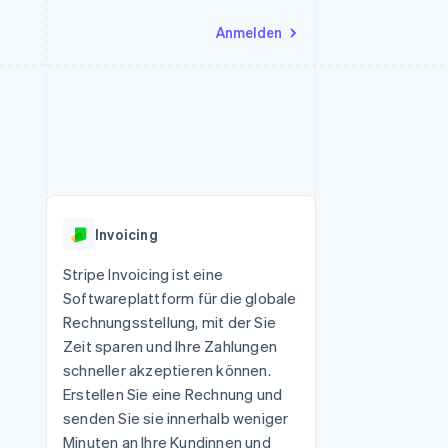
Anmelden
Ressourcen
Ecosystem
Kontakt
nd Marktplätze
Mehr
App-Integrationen
Partner
Sales-Team kontaktieren
Product roadmap
Code-Beispiele
Stripe App-Marktplatz
Partner werden
Ausblick
 Plattformen
Entwickler-Blog
eit
API-Status
Radar
Betrugsprävention
Invoicing
Atlas
onen
Start-up-Gründung
Stripe Invoicing ist eine
Softwareplattform für die globale
Climate
CO₂-Entnahme
Rechnungsstellung, mit der Sie
Zeit sparen und Ihre Zahlungen
schneller akzeptieren können.
Erstellen Sie eine Rechnung und
senden Sie sie innerhalb weniger
Minuten an Ihre Kundinnen und