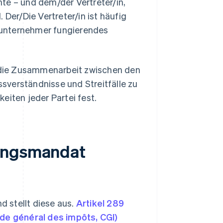
te – und dem/der Vertreter/in,
 Der/Die Vertreter/in ist häufig
bunternehmer fungierendes
 die Zusammenarbeit zwischen den
issverständnisse und Streitfälle zu
eiten jeder Partei fest.
nungsmandat
d stellt diese aus.
Artikel 289
e général des impôts, CGI)