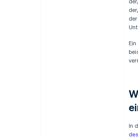
der
der
der
Unt
Ein
bei
ver
W
e
In 
des