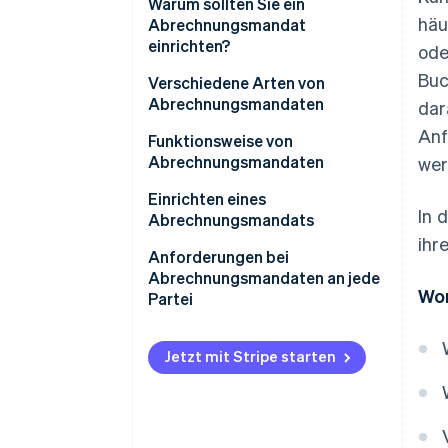
Warum sollten Sie ein
häu
Abrechnungsmandat
einrichten?
ode
Buc
Selbstfakturierung
Verschiedene Arten von
Abrechnungsmandaten
dar
Rechnungen durch
Anf
Subunternehmer/innen
Funktionsweise von
Abrechnungsmandaten
wer
Einrichten eines
In 
Abrechnungsmandats
ihr
Anforderungen bei
Abrechnungsmandaten an jede
Wor
Partei
Jetzt mit Stripe starten