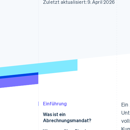
Optimierung der
Datensynchronisier
Zuletzt aktualisiert: 9. April 2026
Autorisierungsraten
Link
Beschleunigter Bezahlvorgang
Financial Connections
Verbundene Finanzdaten
Einführung
Ein
Unt
Was ist ein
Abrechnungsmandat?
vol
Kun