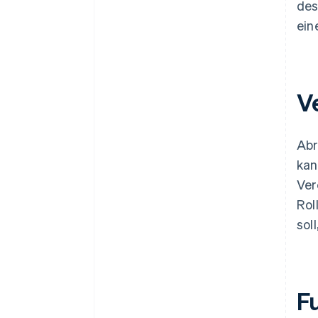
des
ein
V
Abr
kan
Ver
Rol
sol
F