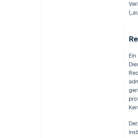
Ver
(„a
Re
Ein
Die
Rec
adm
ger
pro
Ker
Der
ins