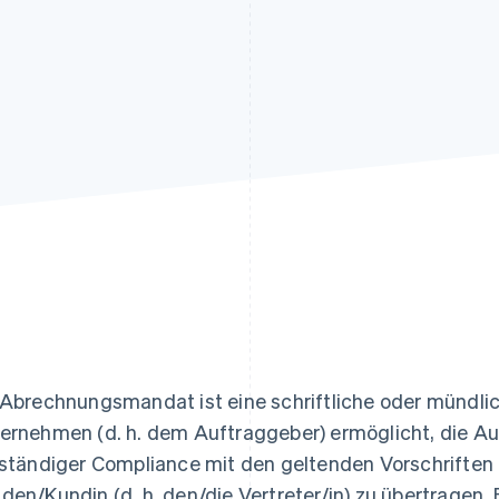
ung
 Abrechnungsmandat ist eine schriftliche oder mündli
ernehmen (d. h. dem Auftraggeber) ermöglicht, die A
lständiger Compliance mit den geltenden Vorschriften a
den/Kundin (d. h. den/die Vertreter/in) zu übertragen