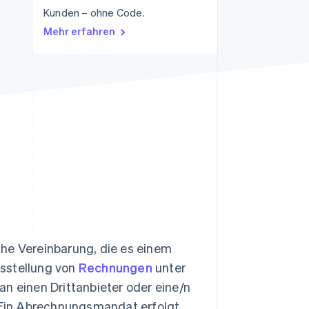
Kunden – ohne Code.
Stripe-Sessions 2026
Erfahren Sie, wie Stripe
Mehr erfahren
Lösungen für die
Wirtschaftsinfrastruktur
für KI aufbaut.
Jetzt ansehen
che Vereinbarung, die es einem
usstellung von
Rechnungen
unter
n einen Drittanbieter oder eine/n
. Ein Abrechnungsmandat erfolgt