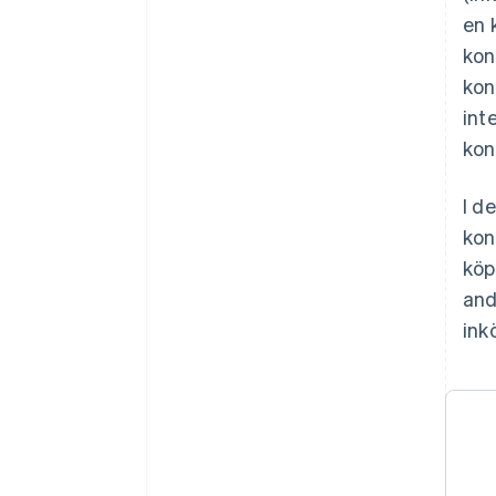
en 
kon
kon
int
kon
I d
kon
köp
and
ink