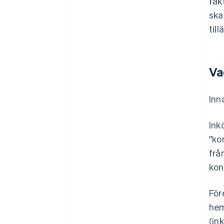
fak
ska
til
Va
Inn
Ink
"ko
frå
kon
För
hem
(in