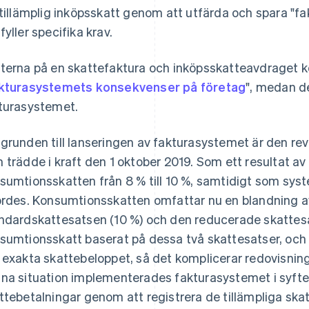
 tillämplig inköpsskatt genom att utfärda och spara "fa
fyller specifika krav.
terna på en skattefaktura och inköpsskatteavdraget k
kturasystemets konsekvenser på företag
", medan d
turasystemet.
grunden till lanseringen av fakturasystemet är den r
 trädde i kraft den 1 oktober 2019. Som ett resultat a
sumtionsskatten från 8 % till 10 %, samtidigt som sy
ördes. Konsumtionsskatten omfattar nu en blandning av
ndardskattesatsen (10 %) och den reducerade skattesa
sumtionsskatt baserat på dessa två skattesatser, och 
 exakta skattebeloppet, så det komplicerar redovisnin
na situation implementerades fakturasystemet i syfte
ttebetalningar genom att registrera de tillämpliga skat