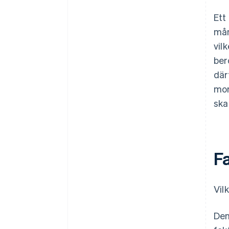
Ett
mån
vil
ber
där
mom
ska
F
Vil
Den