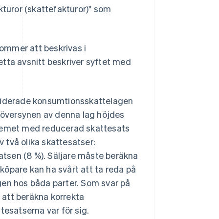
kturor (skattefakturor)" som
ommer att beskrivas i
etta avsnitt beskriver syftet med
eviderade konsumtionsskattelagen
v översynen av denna lag höjdes
stemet med reducerad skattesats
 två olika skattesatser:
tsen (8 %). Säljare måste beräkna
köpare kan ha svårt att ta reda på
gen hos båda parter. Som svar på
 att beräkna korrekta
tesatserna var för sig.