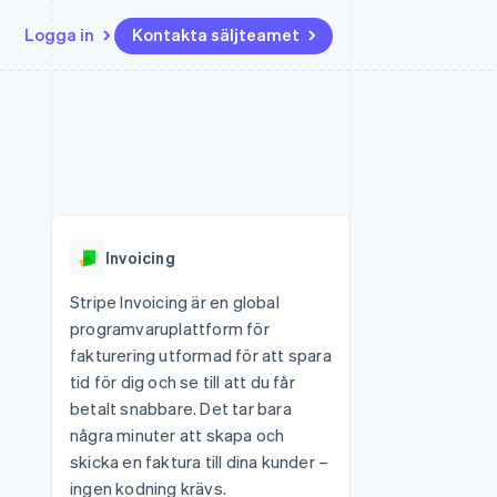
Logga in
Kontakta säljteamet
Resurser
Ecosystem
Kontakt
ch
Mer
er
Appintegrationer
Partner
Kontakta säljteamet
Product roadmap
Kodexempel
Stripe App Marketplace
Bli partner
Se vad som kommer härnäst
Utvecklarblogg
r plattformar
tid
API-status
Radar
 plattformar
Bedrägeribekämpning
nanstjänster
Invoicing
Atlas
tuella kort
Bolagsbildning för startups
Stripe Invoicing är en global
programvaruplattform för
Climate
Koldioxidinfångning
fakturering utformad för att spara
tid för dig och se till att du får
Identity
Identitetsverifiering online
betalt snabbare. Det tar bara
några minuter att skapa och
skicka en faktura till dina kunder –
ingen kodning krävs.