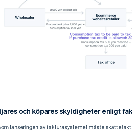
ljares och köpares skyldigheter enligt f
om lanseringen av fakturasystemet måste skattefaktur