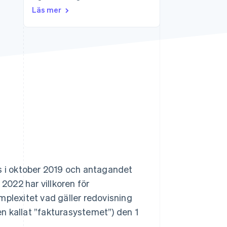
Läs mer
Stripe Sessions 2026
Se hur Stripe bygger den
ekonomiska
infrastrukturen för AI.
Titta nu
 i oktober 2019 och antagandet
 2022 har villkoren för
mplexitet vad gäller redovisning
n kallat ”fakturasystemet”) den 1