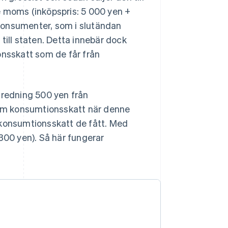
e moms (inköpspris: 5 000 yen +
konsumenter, som i slutändan
till staten. Detta innebär dock
onsskatt som de får från
nredning 500 yen från
om konsumtionsskatt när denne
 konsumtionsskatt de fått. Med
300 yen). Så här fungerar