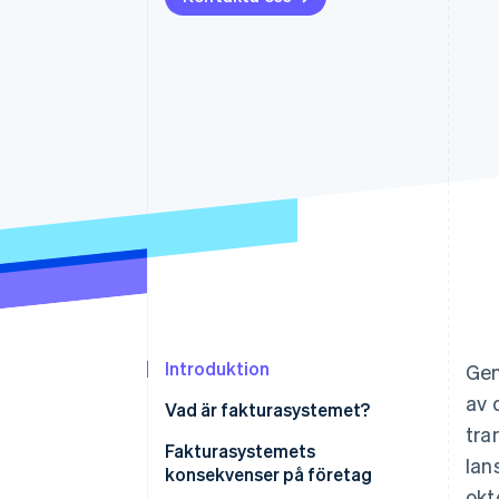
Accelererad kassaprocess
Financial Connections
Länkade finanskontodata
Introduktion
Gen
av 
Vad är fakturasystemet?
tra
Fakturasystemets
lan
konsekvenser på företag
okt