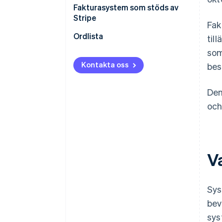
Vad är inköpsskatteavdrag för
Fakturasystem som stöds av
konsumtionsskatt?
Stripe
Fak
Säljares och köpares
Ordlista
til
skyldigheter enligt
som
fakturasystemet
Kontakta oss
bes
Fakturasystem: Åtgärder
Den
och
V
Sys
bev
sys