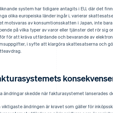
 liknande system har tidigare antagits i EU, där det finn
ga olika europeiska länder ingår i, varierar skattesat
ket motsvaras av konsumtionsskatten i Japan, inte bara f
oende på vilka typer av varor eller tjänster det rör sig
för för att kräva utfärdande och bevarande av elektron
suppgifter, i syfte att klargöra skattesatserna och gö
tteavdrag.
akturasystemets konsekvenser
ka ändringar skedde när fakturasystemet lanserades d
 viktigaste ändringen är kravet som gäller för inköpssk