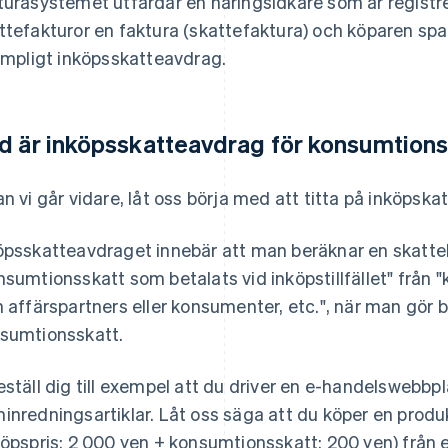
turasystemet utfärdar en näringsidkare som är registr
ttefakturor en faktura (skattefaktura) och köparen spa
lämpligt inköpsskatteavdrag.
d är inköpsskatteavdrag för konsumtion
an vi går vidare, låt oss börja med att titta på inköpsk
öpsskatteavdraget innebär att man beräknar en skatt
nsumtionsskatt som betalats vid inköpstillfället" från 
n affärspartners eller konsumenter, etc.", när man gör 
sumtionsskatt.
eställ dig till exempel att du driver en e-handelswebbp
inredningsartiklar. Låt oss säga att du köper en produ
köpspris: 2 000 yen + konsumtionsskatt: 200 yen) från en