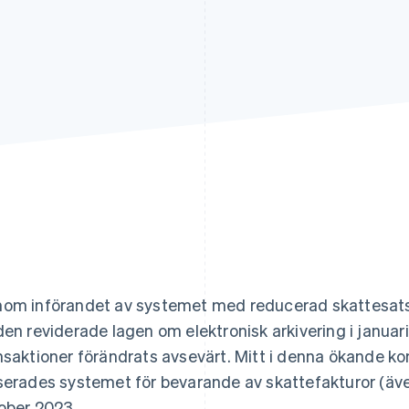
om införandet av systemet med reducerad skattesats
den reviderade lagen om elektronisk arkivering i januari
nsaktioner förändrats avsevärt. Mitt i denna ökande ko
serades systemet för bevarande av skattefakturor (äve
ober 2023.