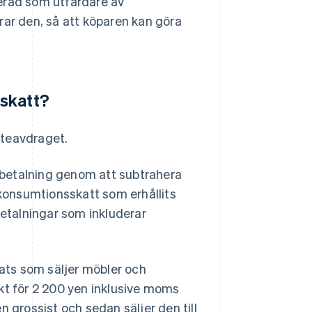
erad som utfärdare av
rar den, så att köparen kan göra
sskatt?
atteavdraget.
ebetalning genom att subtrahera
"konsumtionsskatt som erhållits
betalningar som inkluderar
lats som säljer möbler och
kt för 2 200 yen inklusive moms
 grossist och sedan säljer den till