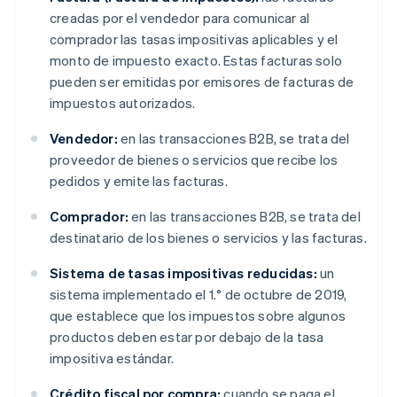
Australia
creadas por el vendedor para comunicar al
English
Austria
comprador las tasas impositivas aplicables y el
Deutsch
English
monto de impuesto exacto. Estas facturas solo
Bélgica
pueden ser emitidas por emisores de facturas de
Nederlands
Français
Deutsch
English
impuestos autorizados.
Brasil
Português
English
Vendedor:
en las transacciones B2B, se trata del
Bulgaria
proveedor de bienes o servicios que recibe los
English
Canadá
pedidos y emite las facturas.
English
Français
China continental
Comprador:
en las transacciones B2B, se trata del
简体中文
English
destinatario de los bienes o servicios y las facturas.
Chipre
English
Sistema de tasas impositivas reducidas:
un
Croacia
sistema implementado el 1.° de octubre de 2019,
English
Italiano
que establece que los impuestos sobre algunos
Dinamarca
productos deben estar por debajo de la tasa
English
Emiratos Árabes Unidos
impositiva estándar.
English
Crédito fiscal por compra:
cuando se paga el