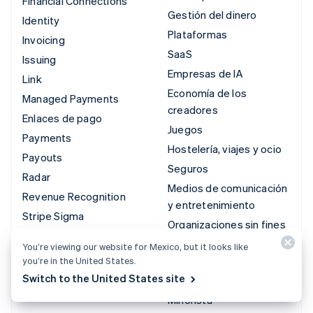
Financial Connections
Gestión del dinero
Identity
Plataformas
Invoicing
SaaS
Issuing
Empresas de IA
Link
Economía de los
Managed Payments
creadores
Enlaces de pago
Juegos
Payments
Hostelería, viajes y ocio
Payouts
Seguros
Radar
Medios de comunicación
Revenue Recognition
y entretenimiento
Stripe Sigma
Organizaciones sin fines
Tax
de lucro
You’re viewing our website for Mexico, but it looks like
Terminal
Servicios profesionales
you’re in the United States.
Treasury
Switch to the United States site
Sector público
Minorista