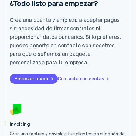
¿Todo listo para empezar?
English
Italia
Crea una cuenta y empieza a aceptar pagos
Italiano
English
Japón
sin necesidad de firmar contratos ni
日本語
English
proporcionar datos bancarios. Si lo prefieres,
Letonia
English
puedes ponerte en contacto con nosotros
Liechtenstein
para que diseñemos un paquete
Deutsch
English
Lituania
personalizado para tu empresa.
English
Luxemburgo
Empezar ahora
Contacta con ventas
Français
Deutsch
English
Malasia
English
简体中文
Malta
English
México
Español
English
Noruega
Invoicing
English
Crea una factura y envíala a tus clientes en cuestión de
Nueva Zelandia