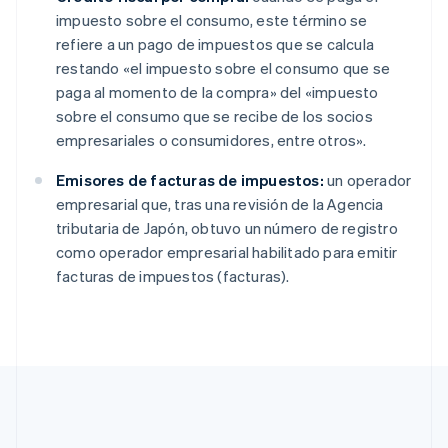
Eslovaquia
impuesto sobre el consumo, este término se
English
Eslovenia
refiere a un pago de impuestos que se calcula
English
Italiano
restando «el impuesto sobre el consumo que se
España
paga al momento de la compra» del «impuesto
Español
English
sobre el consumo que se recibe de los socios
Estados Unidos
empresariales o consumidores, entre otros».
English
Español
简体中文
Estonia
Emisores de facturas de impuestos:
un operador
English
Finlandia
empresarial que, tras una revisión de la Agencia
English
Svenska
tributaria de Japón, obtuvo un número de registro
Francia
como operador empresarial habilitado para emitir
Français
English
facturas de impuestos (facturas).
Gibraltar
English
Grecia
English
Hungría
English
India
English
Irlanda