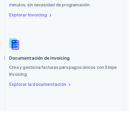
English
minutos, sin necesidad de programación.
Países Bajos
Explorar Invoicing
Nederlands
English
Polonia
English
Portugal
Português
English
RAE de Hong Kong, China
English
简体中文
Documentación de Invoicing
Reino Unido
English
Crea y gestiona facturas para pagos únicos con Stripe
República Checa
Invoicing.
English
Rumania
Explorar la documentación
English
Singapur
English
简体中文
Suecia
Svenska
English
Suiza
Deutsch
Français
Italiano
English
Tailandia