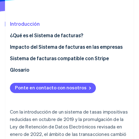
Ecosistema
Introducción
Sesiones de Stripe 2026
Socios
Descubre cómo Stripe construye la infraestructura económi
¿Qué es el Sistema de facturas?
Stripe App Marketplace
Mirar ahora
Impacto del Sistema de facturas en las empresas
¿Qué es el crédito fiscal por compra en relación con
Sistema de facturas compatible con Stripe
el impuesto al consumo?
Glosario
Obligaciones de los vendedores y compradores
dentro del Sistema de facturas
Ponte en contacto con nosotros
Sistema de facturas: puntos de acción
Con la introducción de un sistema de tasas impositivas
reducidas en octubre de 2019 y la promulgación de la
Ley de Retención de Datos Electrónicos revisada en
enero de 2022, el ámbito de las transacciones cambió