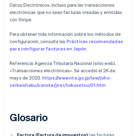
Datos Electrónicos, incluso para las transacciones
electrónicas que no sean facturas creadas y emitidas
con Stripe.
Para obtener más información sobre los métodos de
configuración, consulta las
Prácticas recomendadas
para configurar facturas en Japón
.
Referencia: Agencia Tributaria Nacional (sitio web).
«Transacciones electrónicas». Se accedió el 26 de
mayo de 2023.
https://www.nta.go.jp/law/joho-
zeikaishaku/sonota/jirei/tokusetsu/01.htm
Glosario
Alemania
Deutsch
English
Factura (Factura de impuestos):
las facturas