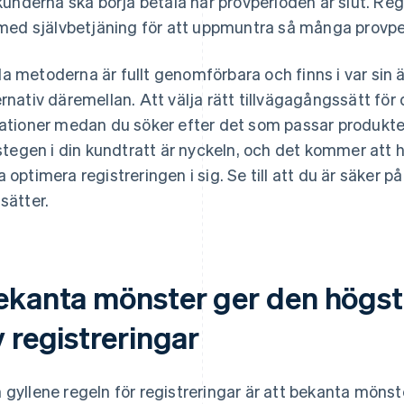
kunderna ska börja betala när provperioden är slut. Regis
med självbetjäning för att uppmuntra så många provpe
a metoderna är fullt genomförbara och finns i var si
ernativ däremellan. Att välja rätt tillvägagångssätt för
rationer medan du söker efter det som passar produkt
l stegen i din kundtratt är nyckeln, och det kommer att 
a optimera registreringen i sig. Se till att du är säker p
tsätter.
ekanta mönster ger den högst
 registreringar
 gyllene regeln för registreringar är att bekanta möns