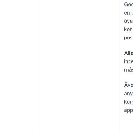
Goo
en 
öve
kon
pos
All
int
mås
Äve
anv
kom
app