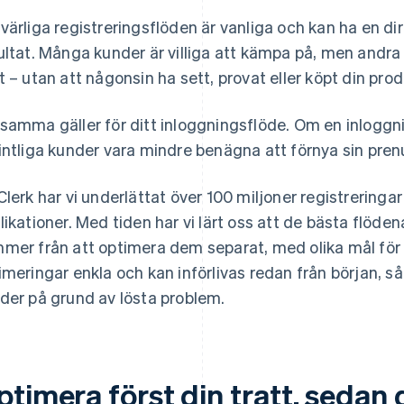
värliga registreringsflöden är vanliga och kan ha en dir
ultat. Många kunder är villiga att kämpa på, men andra 
t – utan att någonsin ha sett, provat eller köpt din prod
samma gäller för ditt inloggningsflöde. Om en inloggn
intliga kunder vara mindre benägna att förnya sin pre
Clerk har vi underlättat över 100 miljoner registreringar
likationer. Med tiden har vi lärt oss att de bästa flöden
mer från att optimera dem separat, med olika mål för v
imeringar enkla och kan införlivas redan från början, så a
der på grund av lösta problem.
timera först din tratt, sedan 