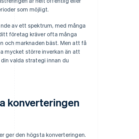
treringen är helt offentlig eller
rioder som möjligt.
n ände av ett spektrum, med många
 ditt företag kräver ofta många
en och marknaden bäst. Men att få
ha mycket större inverkan än att
å din valda strategi innan du
a konverteringen
ter ger den högsta konverteringen.