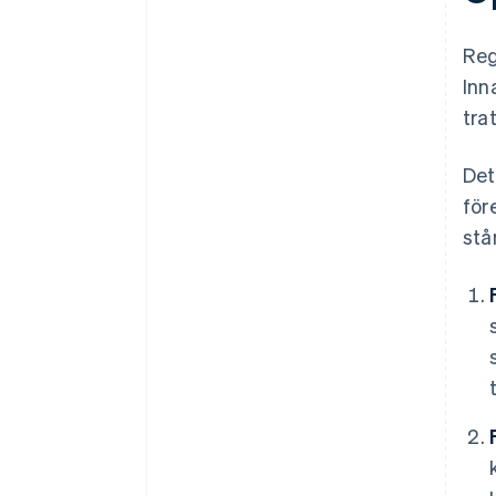
Reg
Inn
tra
Det
för
stå