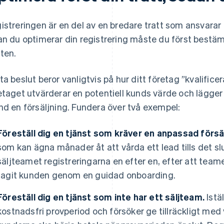
istreringen är en del av en bredare tratt som ansvarar f
an du optimerar din registrering måste du först best
tten.
ta beslut beror vanligtvis på hur ditt företag ”kvalifice
etaget utvärderar en potentiell kunds värde och lägger r
nd en försäljning. Fundera över två exempel:
Föreställ dig en tjänst som kräver en anpassad försäl
som kan ägna månader åt att vårda ett lead tills det s
säljteamet registreringarna en efter en, efter att teame
tagit kunden genom en guidad onboarding.
Föreställ dig en tjänst som inte har ett säljteam.
Istä
kostnadsfri provperiod och försöker ge tillräckligt med