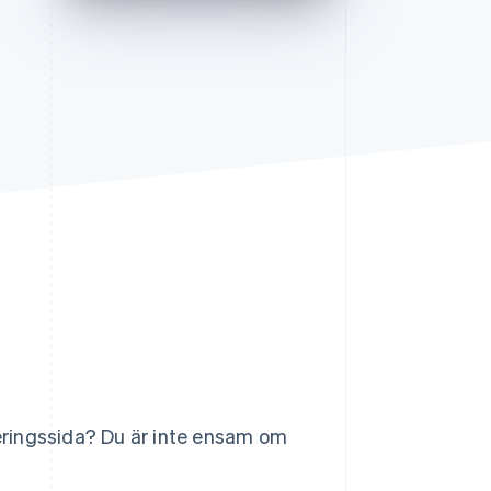
Stripe Sessions 2026
Se hur Stripe bygger den
ekonomiska
infrastrukturen för AI.
Titta nu
reringssida? Du är inte ensam om