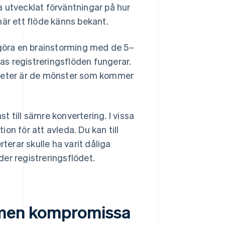
 utvecklat förväntningar på hur
när ett flöde känns bekant.
 göra en brainstorming med de 5–
s registreringsflöden fungerar.
kheter är de mönster som kommer
 till sämre konvertering. I vissa
ion för att avleda. Du kan till
erar skulle ha varit dåliga
nder registreringsflödet.
 men kompromissa