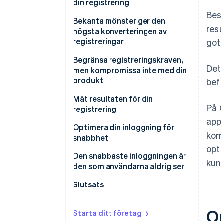
din registrering
Bes
Bekanta mönster ger den
res
högsta konverteringen av
registreringar
got
Begränsa registreringskraven,
Det
men kompromissa inte med din
produkt
bef
1. Erbjuda ”Registrera dig med
Mät resultaten för din
På 
Google”
registrering
app
2. Skjut upp kraven tills det är
Optimera din inloggning för
kom
absolut nödvändigt
snabbhet
opt
Den snabbaste inloggningen är
kun
den som användarna aldrig ser
Slutsats
Op
Starta ditt företag