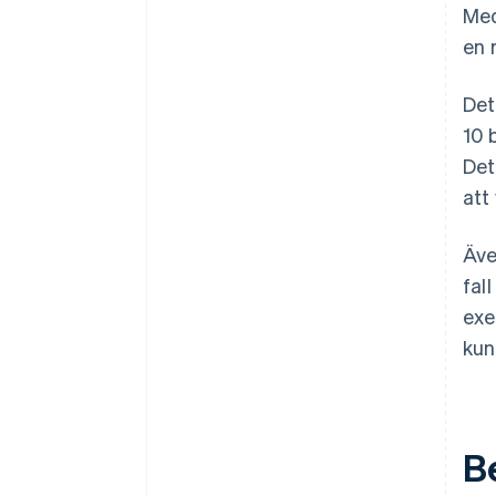
Med
en 
Det
10 
Det
att
Äve
fal
exe
kun
B