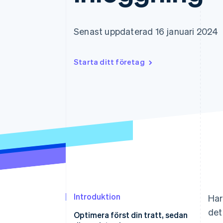
Accelererad kassaprocess
Financial Connections
Länkade finanskontodata
Senast uppdaterad 16 januari 2024
Starta ditt företag
Introduktion
Har
det
Optimera först din tratt, sedan