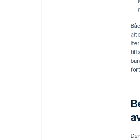
Båd
alt
ite
til
bar
for
B
av
Den