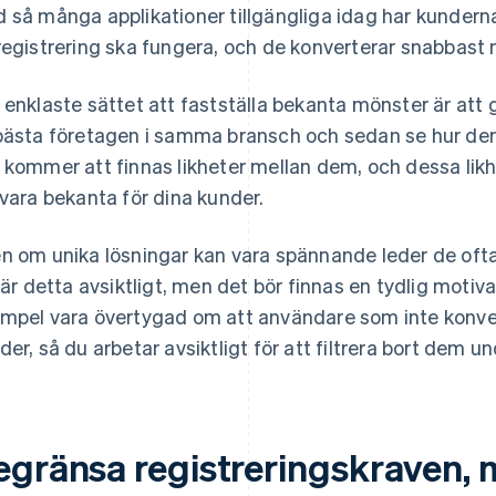
 så många applikationer tillgängliga idag har kunderna
registrering ska fungera, och de konverterar snabbast 
 enklaste sättet att fastställa bekanta mönster är att
bästa företagen i samma bransch och sedan se hur dera
 kommer att finnas likheter mellan dem, och dessa li
 vara bekanta för dina kunder.
n om unika lösningar kan vara spännande leder de oftast
l är detta avsiktligt, men det bör finnas en tydlig motivat
mpel vara övertygad om att användare som inte konvert
der, så du arbetar avsiktligt för att filtrera bort dem u
egränsa registreringskraven,