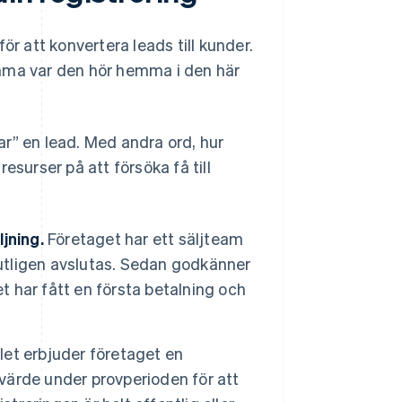
ör att konvertera leads till kunder.
ämma var den hör hemma i den här
rar” en lead. Med andra ord, hur
esurser på att försöka få till
jning.
Företaget har ett säljteam
lutligen avslutas. Sedan godkänner
t har fått en första betalning och
llet erbjuder företaget en
 värde under provperioden för att