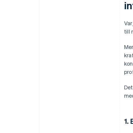
i
Var
til
Men
kra
kon
pro
Det
med
1.