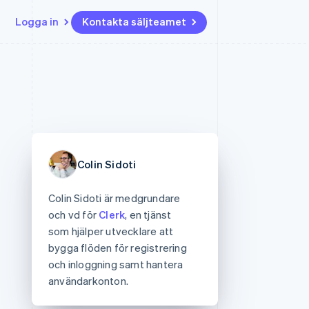
Logga in
Kontakta säljteamet
Resurser
Ecosystem
Kontakt
ch
Mer
er
Appintegrationer
Partner
Kontakta säljteamet
Product roadmap
Kodexempel
Stripe App Marketplace
Bli partner
Se vad som kommer härnäst
Utvecklarblogg
r plattformar
tid
API-status
Radar
 plattformar
Bedrägeribekämpning
nanstjänster
Colin Sidoti
Atlas
tuella kort
Bolagsbildning för startups
Colin Sidoti är medgrundare
Climate
och vd för
Clerk
, en tjänst
Koldioxidinfångning
som hjälper utvecklare att
Identity
bygga flöden för registrering
Identitetsverifiering online
och inloggning samt hantera
användarkonton.