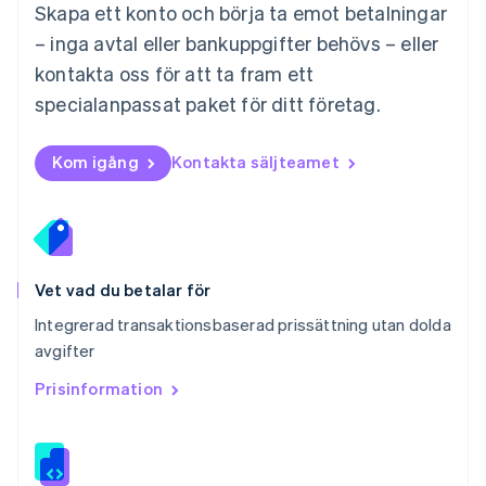
Norge
Skapa ett konto och börja ta emot betalningar
English
– inga avtal eller bankuppgifter behövs – eller
Nya Zeeland
kontakta oss för att ta fram ett
English
Polen
specialanpassat paket för ditt företag.
English
Portugal
Português
English
Kom igång
Kontakta säljteamet
Rumänien
English
Schweiz
Deutsch
Français
Italiano
English
Singapore
English
简体中文
Vet vad du betalar för
Slovakien
Integrerad transaktionsbaserad prissättning utan dolda
English
avgifter
Slovenien
English
Italiano
Prisinformation
Spanien
Español
English
Storbritannien
English