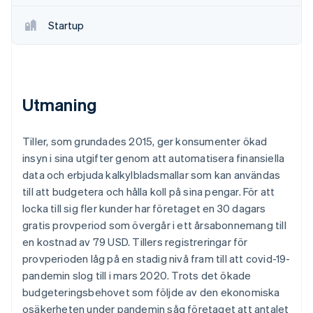
Identitetsverifiering online
Partner
Startup
Stripe App Marketplace
Stripe Sessions 2026
Se hur Stripe bygger den ekonomiska inf
Utmaning
Titta nu
Tiller, som grundades 2015, ger konsumenter ökad
insyn i sina utgifter genom att automatisera finansiella
data och erbjuda kalkylbladsmallar som kan användas
till att budgetera och hålla koll på sina pengar. För att
locka till sig fler kunder har företaget en 30 dagars
gratis provperiod som övergår i ett årsabonnemang till
en kostnad av 79 USD. Tillers registreringar för
provperioden låg på en stadig nivå fram till att covid-19-
pandemin slog till i mars 2020. Trots det ökade
budgeteringsbehovet som följde av den ekonomiska
osäkerheten under pandemin såg företaget att antalet