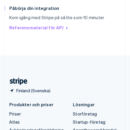
Sverige
Svenska
English
Påbörja din integration
Thailand
Kom igång med Stripe på så lite som 10 minuter
ไทย
English
Tjeckien
Referensmaterial för API
English
Tyskland
Deutsch
English
Ungern
English
USA
English
Español
简体中文
Österrike
Deutsch
English
Finland (Svenska)
Produkter och priser
Lösningar
Priser
Storföretag
Atlas
Startup-företag