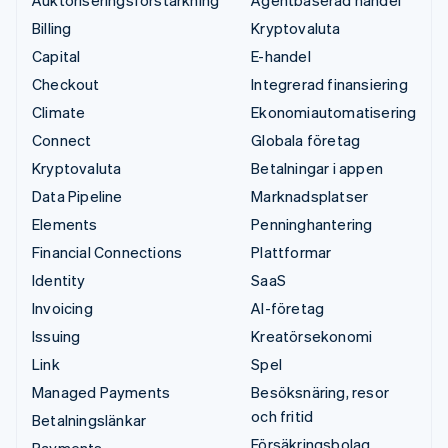
Auktoriseringsförstärkning
Agentbaserad handel
Billing
Kryptovaluta
Capital
E-handel
Checkout
Integrerad finansiering
Climate
Ekonomiautomatisering
Connect
Globala företag
Kryptovaluta
Betalningar i appen
Data Pipeline
Marknadsplatser
Elements
Penninghantering
Financial Connections
Plattformar
Identity
SaaS
Invoicing
AI-företag
Issuing
Kreatörsekonomi
Link
Spel
Managed Payments
Besöksnäring, resor
och fritid
Betalningslänkar
Försäkringsbolag