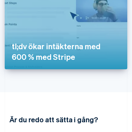
Japan
日本語
English
Kanada
English
Français
Kroatien
English
Italiano
Lettland
English
tl;dv ökar intäkterna med
Liechtenstein
600 % med Stripe
Deutsch
English
Litauen
English
Luxemburg
Français
Deutsch
English
Malaysia
English
简体中文
Malta
English
Mexiko
Español
English
Är du redo att sätta i gång?
Nederländerna
Nederlands
English