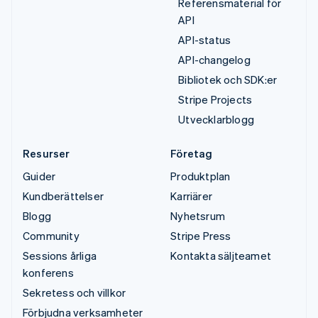
Referensmaterial för
API
API-status
API-changelog
Bibliotek och SDK:er
Stripe Projects
Utvecklarblogg
Resurser
Företag
Guider
Produktplan
Kundberättelser
Karriärer
Blogg
Nyhetsrum
Community
Stripe Press
Sessions årliga
Kontakta säljteamet
konferens
Sekretess och villkor
Förbjudna verksamheter