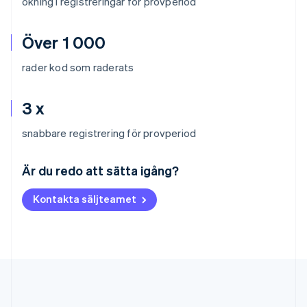
ökning i registreringar för provperiod
Över 1 000
rader kod som raderats
3 x
snabbare registrering för provperiod
Australien
English
Är du redo att sätta igång?
Belgien
Nederlands
Français
Deutsch
English
Kontakta säljteamet
Brasilien
Português
English
Bulgarien
English
Cypern
English
Danmark
English