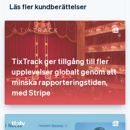
Estland
Läs fler kundberättelser
English
Fastlandskina
简体中文
English
Finland
English
Svenska
Frankrike
Français
English
Förenade Arabemiraten
English
TixTrack ger tillgång till fler
Gibraltar
English
upplevelser globalt genom att
Grekland
English
minska rapporteringstiden,
Hongkong SAR, Kina
med Stripe
English
简体中文
Indien
English
Irland
English
Italien
Italiano
English