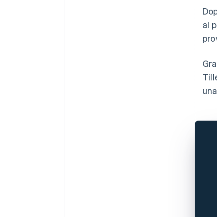
Dop
al 
prov
Gra
Til
una