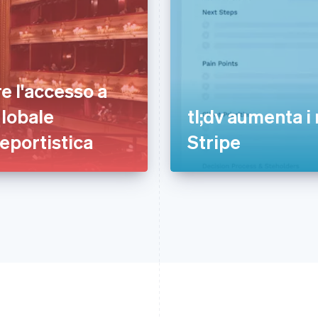
e l'accesso a
globale
tl;dv aumenta i
reportistica
Stripe