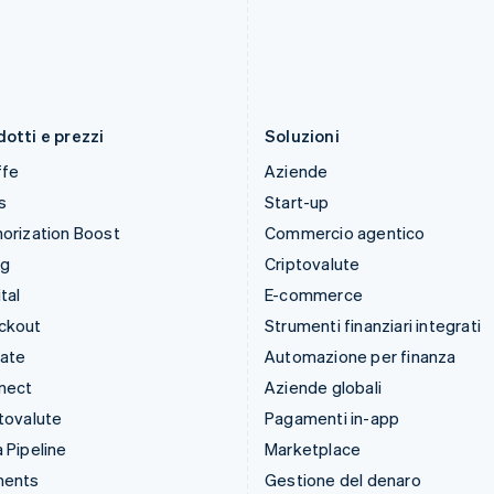
Lettonia
RAS di Hong Kong, Cina
English
English
简体中文
Liechtenstein
Regno Unito
Deutsch
English
English
Lituania
Repubblica Ceca
English
English
otti e prezzi
Soluzioni
ffe
Aziende
s
Start-up
orization Boost
Commercio agentico
ng
Criptovalute
tal
E-commerce
ckout
Strumenti finanziari integrati
mate
Automazione per finanza
nect
Aziende globali
tovalute
Pagamenti in-app
 Pipeline
Marketplace
ments
Gestione del denaro