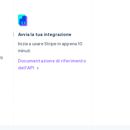
Romania
English
Avvia la tua integrazione
Singapore
Inizia a usare Stripe in appena 10
English
简体中文
minuti
Slovacchia
English
ti
Documentazione di riferimento
Slovenia
dell'API
English
Italiano
Spagna
Español
English
Stati Uniti
English
Español
简体中文
Svezia
Svenska
English
Svizzera
Deutsch
Français
Italiano
English
Thailandia
ไทย
English