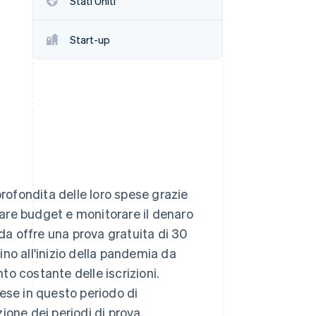
Stati Uniti
Start-up
Stripe Sessions 2026
Scopri come Stripe sta
costruendo
l'infrastruttura
economica per l'IA.
Guarda ora
profondita delle loro spese grazie
reare budget e monitorare il denaro
ienda offre una prova gratuita di 30
no all'inizio della pandemia da
o costante delle iscrizioni.
ese in questo periodo di
ione dei periodi di prova.