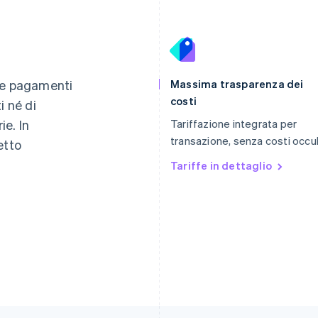
Finlandia
Lussemburgo
English
Svenska
Français
Deutsch
English
re pagamenti
Massima trasparenza dei
Francia
Malaysia
costi
i né di
Français
English
English
简体中文
e. In
Tariffazione integrata per
Germania
Malta
Deutsch
English
English
transazione, senza costi occul
etto
Giappone
Messico
Tariffe in dettaglio
日本語
English
Español
English
Gibilterra
Norvegia
English
English
Grecia
Nuova Zelanda
English
English
India
Paesi Bassi
English
Nederlands
English
Irlanda
Polonia
English
English
Italia
Portogallo
Italiano
English
Português
English