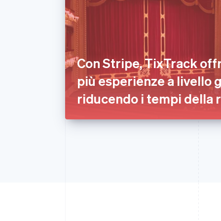
Con Stripe, TixTrack offr
più esperienze a livello 
riducendo i tempi della 