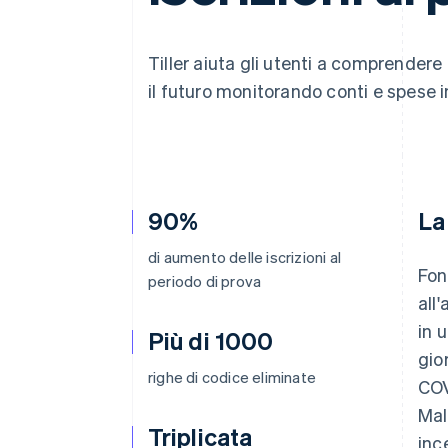
Link
Pagamento accelerato
Financial Connections
Tiller aiuta gli utenti a comprendere 
Conti finanziari collegati
il futuro monitorando conti e spese in 
90%
La
di aumento delle iscrizioni al
Fon
periodo di prova
all
in 
Più di 1000
gio
righe di codice eliminate
COV
Mal
Triplicata
inc