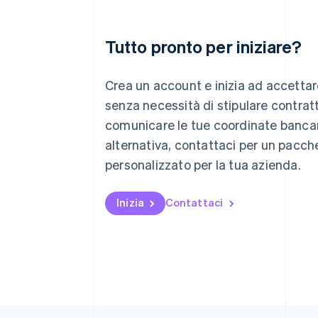
Tutto pronto per iniziare?
Australia
English
Crea un account e inizia ad accetta
Austria
senza necessità di stipulare contratt
Deutsch
English
comunicare le tue coordinate bancari
Belgio
Nederlands
Français
Deutsch
English
alternativa, contattaci per un pacch
Brasile
personalizzato per la tua azienda.
Português
English
Bulgaria
English
Inizia
Contattaci
Canada
English
Français
Cina continentale
简体中文
English
Cipro
English
Croazia
English
Italiano