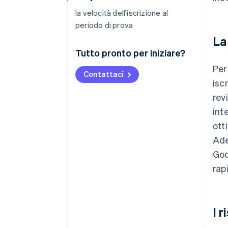
la velocità dell'iscrizione al
periodo di prova
La
Tutto pronto per iniziare?
Per
Contattaci
isc
rev
int
ott
Ade
Goo
rap
I r