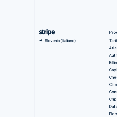
Danimarca
English
Emirati Arabi Uniti
English
Estonia
English
Prod
Slovenia (Italiano)
Tari
Atla
Auth
Billi
Capi
Che
Cli
Con
Crip
Data
Ele