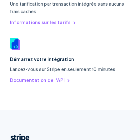
Une tarification par transaction intégrée sans aucuns
Português
English
frais cachés
R.A.S. de Hong Kong, Chine
English
简体中文
Informations sur les tarifs
République tchèque
English
Roumanie
English
Royaume-Uni
English
Démarrez votre intégration
Singapour
Lancez-vous sur Stripe en seulement 10 minutes
English
简体中文
Slovaquie
Documentation de l'API
English
Slovénie
English
Italiano
Suède
Svenska
English
Suisse
Deutsch
Français
Italiano
English
Thaïlande
ไทย
English