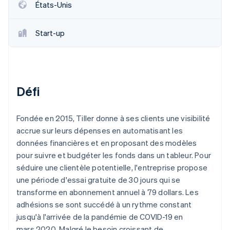
États-Unis
Découvrez les prochaines évolutions
Commerce en ligne
Radar
Prévention de la fraude
Start-up
Écosystème
Atlas
Constitution de start-up
Partenaires
Climate
Stripe App Marketplace
Élimination du carbone
Défi
Identity
Vérification de l'identité
Fondée en 2015, Tiller donne à ses clients une visibilité
accrue sur leurs dépenses en automatisant les
données financières et en proposant des modèles
pour suivre et budgéter les fonds dans un tableur. Pour
Stripe Sessions 2026
séduire une clientèle potentielle, l'entreprise propose
Découvrez comment Stripe construit l’infrastructure écono
une période d'essai gratuite de 30 jours qui se
Regarder la vidéo
transforme en abonnement annuel à 79 dollars. Les
adhésions se sont succédé à un rythme constant
jusqu'à l'arrivée de la pandémie de COVID-19 en
mars 2020. Malgré le besoin croissant de