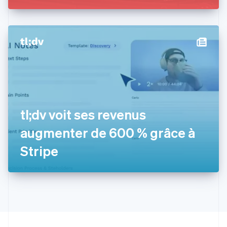
Estonie
English
États-Unis
English
Español
简体中文
Finlande
English
Svenska
France
Français
English
Gibraltar
English
Grèce
tl;dv voit ses revenus
English
Hongrie
augmenter de 600 % grâce à
English
Inde
Stripe
English
Irlande
English
Italie
Italiano
English
Japon
日本語
English