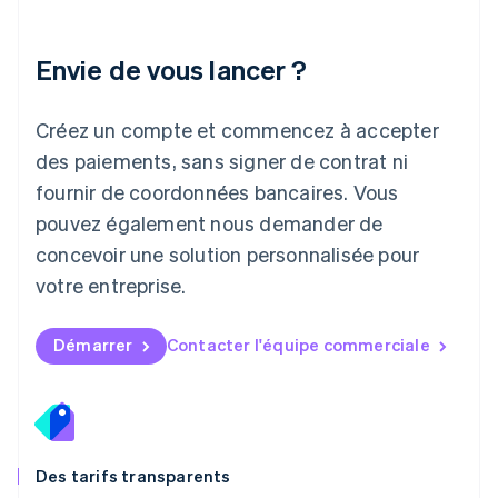
Lettonie
English
Liechtenstein
Envie de vous lancer ?
Deutsch
English
Lituanie
English
Créez un compte et commencez à accepter
Luxembourg
des paiements, sans signer de contrat ni
Français
Deutsch
English
Malaisie
fournir de coordonnées bancaires. Vous
English
简体中文
pouvez également nous demander de
Malte
concevoir une solution personnalisée pour
English
Mexique
votre entreprise.
Español
English
Norvège
English
Démarrer
Contacter l'équipe commerciale
Nouvelle-Zélande
English
Pays-Bas
Nederlands
English
Pologne
English
Des tarifs transparents
Portugal