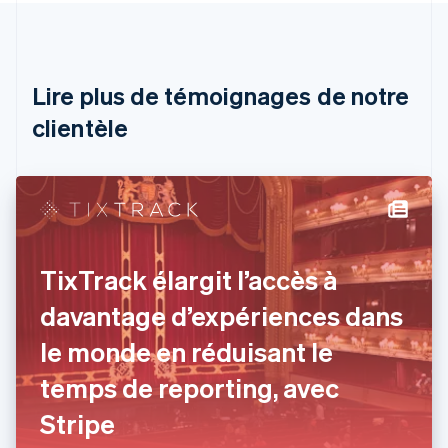
Autriche
Deutsch
English
Belgique
Nederlands
Français
Deutsch
English
Brésil
Lire plus de témoignages de notre
Português
English
clientèle
Bulgarie
English
Canada
English
Français
Chine continentale
简体中文
English
Chypre
English
TixTrack élargit l’accès à
Croatie
English
Italiano
davantage d’expériences dans
Danemark
le monde en réduisant le
English
Émirats arabes unis
temps de reporting, avec
English
Espagne
Stripe
Español
English