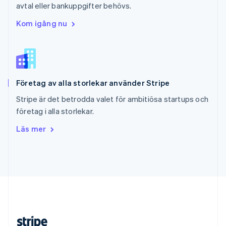
avtal eller bankuppgifter behövs.
English
Slovenien
Kom igång nu
English
Italiano
Spanien
Español
English
Storbritannien
English
Företag av alla storlekar använder Stripe
Sverige
Svenska
English
Stripe är det betrodda valet för ambitiösa startups och
Thailand
företag i alla storlekar.
ไทย
English
Tjeckien
Läs mer
English
Tyskland
Deutsch
English
Ungern
English
USA
English
Español
简体中文
Österrike
Deutsch
English