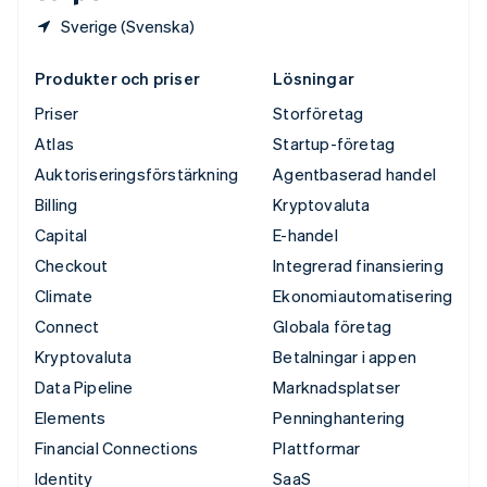
Sverige (Svenska)
Produkter och priser
Lösningar
Priser
Storföretag
Atlas
Startup-företag
Auktoriseringsförstärkning
Agentbaserad handel
Billing
Kryptovaluta
Capital
E-handel
Checkout
Integrerad finansiering
Climate
Ekonomiautomatisering
Connect
Globala företag
Kryptovaluta
Betalningar i appen
Data Pipeline
Marknadsplatser
Elements
Penninghantering
Financial Connections
Plattformar
Identity
SaaS