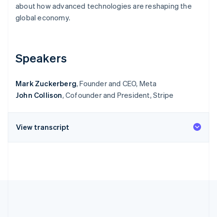
Identitetsverifiering online
about how advanced technologies are reshaping the
Partner
global economy.
Stripe App Marketplace
Speakers
Stripe Sessions 2026
Se hur Stripe bygger den ekonomiska inf
Titta nu
Mark Zuckerberg
, Founder and CEO, Meta
John Collison
, Cofounder and President, Stripe
View transcript