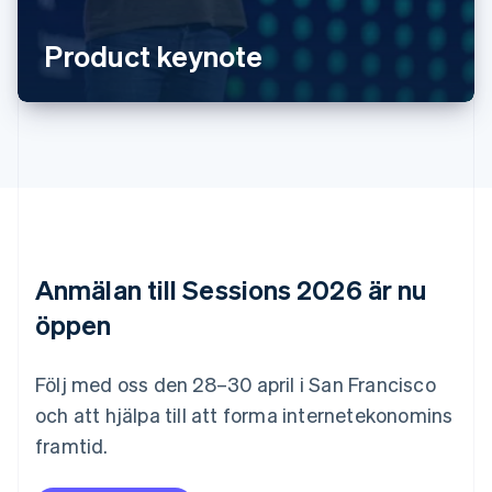
Brasilien
Português
English
Bulgarien
Product keynote
English
Cypern
English
Danmark
English
Estland
English
Fastlandskina
简体中文
English
Finland
Anmälan till Sessions 2026 är nu
English
Svenska
Frankrike
öppen
Français
English
Förenade Arabemiraten
English
Följ med oss den 28–30 april i San Francisco
Gibraltar
och att hjälpa till att forma internetekonomins
English
framtid.
Grekland
English