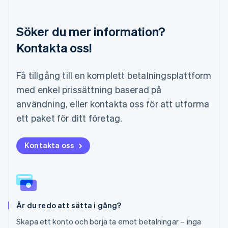
Malaysia
English
简体中文
Malta
Söker du mer information?
English
Mexiko
Kontakta oss!
Español
English
Nederländerna
Få tillgång till en komplett betalningsplattform
Nederlands
English
Norge
med enkel prissättning baserad på
English
användning, eller kontakta oss för att utforma
Nya Zeeland
English
ett paket för ditt företag.
Polen
English
Portugal
Kontakta oss
Português
English
Rumänien
English
Schweiz
Deutsch
Français
Italiano
English
Är du redo att sätta i gång?
Singapore
English
简体中文
Skapa ett konto och börja ta emot betalningar – inga
Slovakien