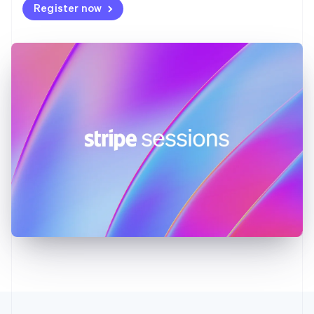
Hongkong SAR, Kina
Register now
English
简体中文
Indien
English
Irland
English
Italien
Italiano
English
Japan
日本語
English
Kanada
English
Français
Kroatien
English
Italiano
Lettland
English
Liechtenstein
Deutsch
English
Litauen
English
Luxemburg
Français
Deutsch
English