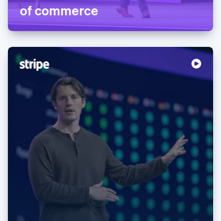
of commerce
Australien
English
Belgien
Nederlands
Français
Deutsch
English