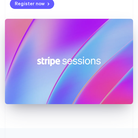
Register now
English
Indien
English
Irland
English
Italien
Italiano
English
Japan
日本語
English
Kanada
English
Français
Kroatien
English
Italiano
Lettland
English
Liechtenstein
Deutsch
English
Litauen
English
Luxemburg
Français
Deutsch
English
Malaysia