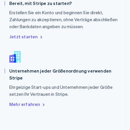
Bereit, mit Stripe zu starten?
Deutsch
Français
Italiano
English
Singapur
Erstellen Sie ein Konto und beginnen Sie direkt,
English
简体中文
Zahlungen zu akzeptieren, ohne Verträge abschließen
Slowakei
oder Bankdaten angeben zu müssen.
English
Slowenien
Jetzt starten
English
Italiano
Sonderverwaltungsregion Hongkong,
China
English
简体中文
Spanien
Unternehmen jeder Größenordnung verwenden
Español
English
Stripe
Thailand
ไทย
English
Ehrgeizige Start-ups und Unternehmen jeder Größe
Tschechische Republik
setzen Ihr Vertrauen in Stripe.
English
Ungarn
Mehr erfahren
English
Vereinigte Arabische Emirate
English
Vereinigte Staaten
English
Español
简体中文