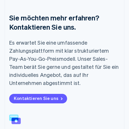
English
简体中文
Malta
Sie möchten mehr erfahren?
English
Mexiko
Kontaktieren Sie uns.
Español
English
Neuseeland
Es erwartet Sie eine umfassende
English
Niederlande
Zahlungsplattform mit klar strukturiertem
Nederlands
English
Pay-As-You-Go-Preismodell. Unser Sales-
Norwegen
English
Team berät Sie gerne und gestaltet für Sie ein
Österreich
individuelles Angebot, das auf Ihr
Deutsch
English
Polen
Unternehmen abgestimmt ist.
English
Portugal
Kontaktieren Sie uns
Português
English
Rumänien
English
Schweden
Svenska
English
Schweiz