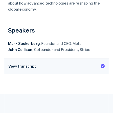
Betrugsprävention
about how advanced technologies are reshaping the
Ecosystem
global economy.
Atlas
Start-up-Gründung
Partner
Stripe App-Marktplatz
Climate
CO₂-Entnahme
Speakers
Identity
Online-Identitätsprüfung
Mark Zuckerberg
, Founder and CEO, Meta
John Collison
, Cofounder and President, Stripe
View transcript
Stripe-Sessions 2026
Erfahren Sie, wie Stripe Lösungen für die Wirts
Jetzt ansehen