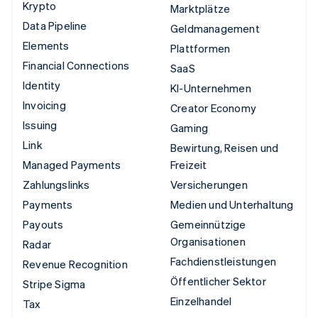
Krypto
Marktplätze
Data Pipeline
Geldmanagement
Elements
Plattformen
Financial Connections
SaaS
Identity
KI-Unternehmen
Invoicing
Creator Economy
Issuing
Gaming
Link
Bewirtung, Reisen und
Managed Payments
Freizeit
Zahlungslinks
Versicherungen
Payments
Medien und Unterhaltung
Payouts
Gemeinnützige
Organisationen
Radar
Fachdienstleistungen
Revenue Recognition
Öffentlicher Sektor
Stripe Sigma
Einzelhandel
Tax