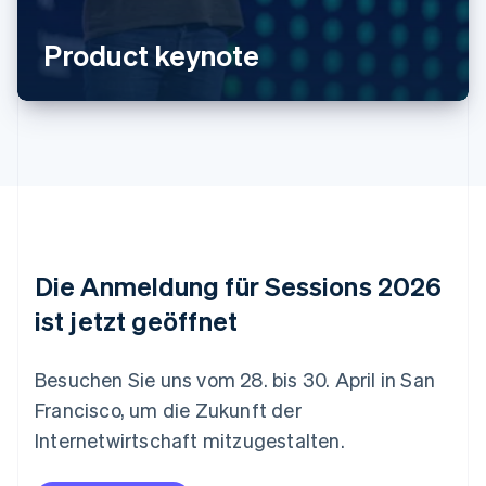
Australien
English
Belgien
Product keynote
Nederlands
Français
Deutsch
English
Brasilien
Português
English
Bulgarien
English
Dänemark
English
Deutschland
Deutsch
English
Estland
Die Anmeldung für Sessions 2026
English
Festlandchina
ist jetzt geöffnet
简体中文
English
Finnland
English
Svenska
Besuchen Sie uns vom 28. bis 30. April in San
Frankreich
Francisco, um die Zukunft der
Français
English
Gibraltar
Internetwirtschaft mitzugestalten.
English
Griechenland