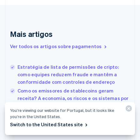
English
Italiano
Dinamarca
English
Emirados Árabes Unidos
English
Mais artigos
Eslováquia
English
Ver todos os artigos sobre pagamentos
Eslovênia
English
Italiano
Espanha
Estratégia de lista de permissões de cripto:
Español
English
como equipes reduzem fraude e mantêm a
Estados Unidos
conformidade com controles de endereço
English
Español
简体中文
Estônia
Como os emissores de stablecoins geram
English
receita? A economia, os riscos e os sistemas por
Finlândia
trás das stablecoins
English
Svenska
You’re viewing our website for Portugal, but it looks like
França
Introdução às moedas digitais: um guia prático
you’re in the United States.
Français
English
para empresas dos EUA
Switch to the United States site
Gibraltar
English
Grécia