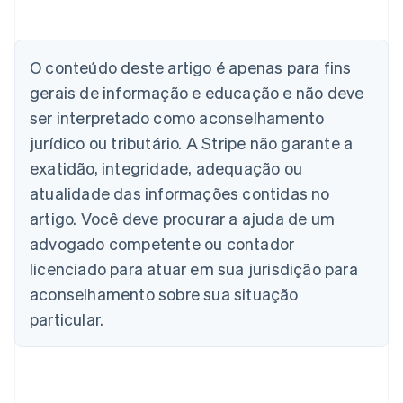
O conteúdo deste artigo é apenas para fins
Alemanha
gerais de informação e educação e não deve
Deutsch
English
Austrália
ser interpretado como aconselhamento
English
jurídico ou tributário. A Stripe não garante a
Áustria
Deutsch
English
exatidão, integridade, adequação ou
Bélgica
atualidade das informações contidas no
Nederlands
Français
Deutsch
English
Brasil
artigo. Você deve procurar a ajuda de um
Português
English
advogado competente ou contador
Bulgária
licenciado para atuar em sua jurisdição para
English
Canadá
aconselhamento sobre sua situação
English
Français
particular.
China continental
简体中文
English
Chipre
English
Croácia