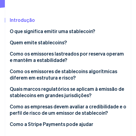
Veja o que está chegando
Radar
Ecossistema
Prevenção de fraudes
Introdução
Parceiros
Atlas
O que significa emitir uma stablecoin?
Stripe App Marketplace
Incorporação de startups
Quem emite stablecoins?
Climate
Remoção de carbono
Fintechs
Como os emissores lastreados por reserva operam
Identity
e mantêm a estabilidade?
Verificação de identidade
Protocolos
Ativos de lastro
Como os emissores de stablecoins algorítmicas
Bancos e outras instituições financeiras
diferem em estrutura e risco?
Resgate
Estrutura
Quais marcos regulatórios se aplicam à emissão de
Transparência
stablecoins em grandes jurisdições?
Stripe Sessions 2026
Modelos colateralizados
Veja como a Stripe está construindo a infraestrutura econ
Estados Unidos
Como as empresas devem avaliar a credibilidade e o
Assista agora
perfil de risco de um emissor de stablecoin?
União Europeia
Status regulatório
Como a Stripe Payments pode ajudar
Outros países e regiões
Estrutura de reserva e visibilidade