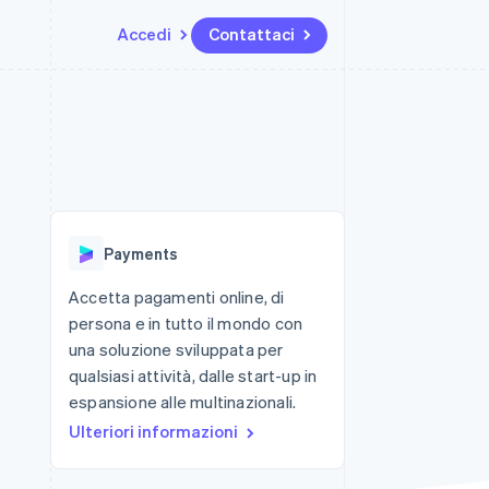
Accedi
Contattaci
Risorse
Ecosistema
Recapiti
me e marketplace
Altro
Integrazioni app
Partner
Contattaci
Product roadmap
ns
Esempi di codice
Stripe App Marketplace
Diventa nostro partner
Scopri cosa ti aspetta
 piattaforme
Blog per sviluppatori
 platforms
ibero
Stato dell'API
Radar
ari integrati
Prevenzione delle frodi
Payments
 fisiche
Atlas
Costituzione di start-up
Accetta pagamenti online, di
persona e in tutto il mondo con
Climate
Rimozione del carbonio
una soluzione sviluppata per
qualsiasi attività, dalle start-up in
Identity
Verifica online dell'identità
espansione alle multinazionali.
Ulteriori informazioni