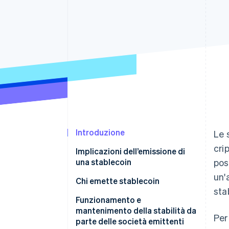
Link
Pagamento accelerato
Financial Connections
Conti finanziari collegati
Introduzione
Le 
cri
Implicazioni dell’emissione di
una stablecoin
pos
un'
Chi emette stablecoin
stab
Fintech
Funzionamento e
mantenimento della stabilità da
Per
Protocolli
parte delle società emittenti