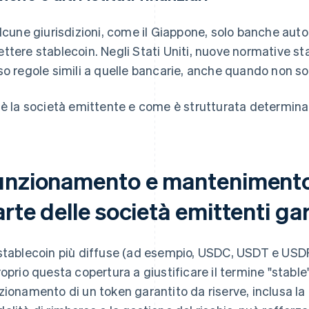
alcune giurisdizioni, come il Giappone, solo banche au
ttere stablecoin. Negli Stati Uniti, nuove normative st
so regole simili a quelle bancarie, anche quando non s
 è la società emittente e come è strutturata determinano
unzionamento e mantenimento d
rte delle società emittenti gar
stablecoin più diffuse (ad esempio, USDC, USDT e USDP)
roprio questa copertura a giustificare il termine "stable",
zionamento di un token garantito da riserve, inclusa la 