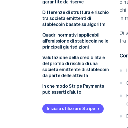
o n
garantite da riserve
Banche e altri istituti finanziari
chi
Attività a copertura
Differenze di struttura e rischio
in 
tra società emittenti di
Riscatto
stablecoin basate su algoritmi
Di 
Trasparenza
Struttura
Quadri normativi applicabili
tra
all’emissione di stablecoin nelle
Modelli con garanzie
principali giurisdizioni
Con
Stati Uniti
Valutazione della credibilità e
del profilo di rischio di una
Unione Europea
società emittente di stablecoin
da parte delle attività
Altri Paesi e aree geografiche
Stato normativo
In che modo Stripe Payments
può esserti d’aiuto
Struttura e visibilità della riserva
Meccanismi di riscatto
Inizia a utilizzare Stripe
Tutela legale