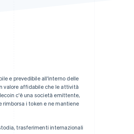
Stripe Sessions 2026
Scopri come Stripe sta
costruendo
l'infrastruttura
economica per l'IA.
Guarda ora
e e prevedibile all'interno delle
 valore affidabile che le attività
blecoin c'è una società emittente,
 e rimborsa i token e ne mantiene
todia, trasferimenti internazionali