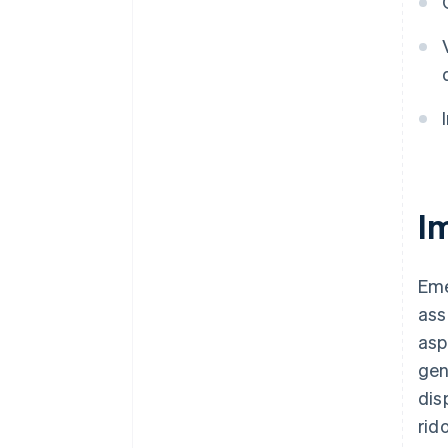
Storico operativo e
comportamento in condizioni di
stress
Im
Eme
ass
asp
gen
dis
rid