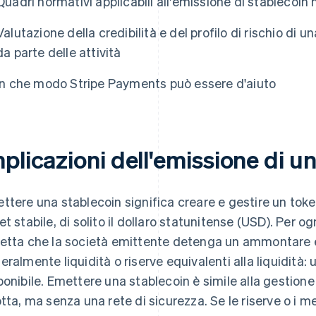
Quadri normativi applicabili all'emissione di stablecoin ne
Valutazione della credibilità e del profilo di rischio di 
da parte delle attività
In che modo Stripe Payments può essere d'aiuto
plicazioni dell'emissione di u
ttere una stablecoin significa creare e gestire un token 
et stabile, di solito il dollaro statunitense (USD). Per ogn
etta che la società emittente detenga un ammontare e
eralmente liquidità o riserve equivalenti alla liquidità:
ponibile. Emettere una stablecoin è simile alla gestione
otta, ma senza una rete di sicurezza. Se le riserve o i