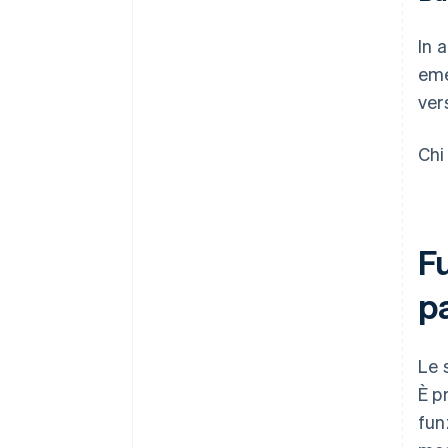
In 
eme
ver
Chi
F
pa
Le 
È p
fun