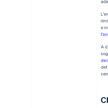
ade
L'e
rim
e i
l'a
A d
sog
dec
def
cen
C