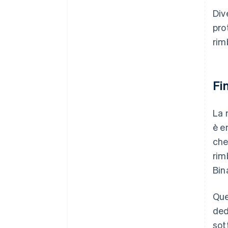
Div
pro
rim
Fi
La 
è e
che
rim
Bin
Que
ded
sot