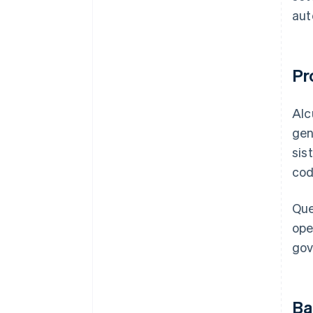
aut
Pr
Alc
gen
sis
codi
Que
ope
gov
Ban