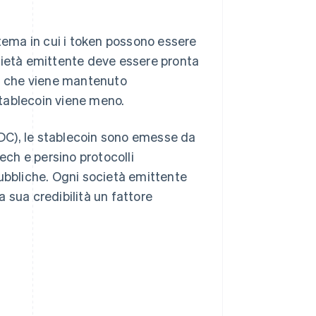
stema in cui i token possono essere
cietà emittente deve essere pronta
osì che viene mantenuto
 stablecoin viene meno.
CBDC), le stablecoin sono emesse da
ech e persino protocolli
pubbliche. Ogni società emittente
la sua credibilità un fattore