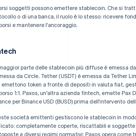
ersi soggetti possono emettere stablecoin. Che si tratti
tocollo o di una banca, il ruolo è lo stesso: ricevere fond
borsi e mantenere l'ancoraggio.
ntech
maggior parte delle stablecoin più diffuse è emessa d
messa da Circle. Tether (USDT) è emessa da Tether Limit
 emettono token a fronte di depositi in valuta fiat, gest
borso 1:1. Paxos, un'altra azienda fintech, emette Pax 
ance per Binance USD (BUSD) prima dell'intervento dell
ste società emittenti gestiscono le stablecoin in mod
icato: completamente coperte, riscattabili e soggette a
toposte a diversi regimi normativi: Paxos opera come t